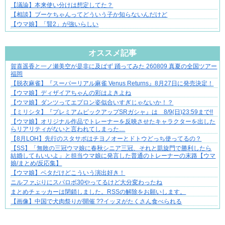
【議論】本来使い分けは想定してた？
【相談】ブーケちゃんってどういう子か知らないんだけど
【ウマ娘】「賢2」が強いらしい
Powered by livedoor 相互RSS
オススメ記事
賀喜遥香と一ノ瀬美空が是非に及ばず 踊ってみた 260809 真夏の全国ツアー
恋は疑惑に染まり、狂気へ変わる
福岡
【脱衣麻雀】『スーパーリアル麻雀 Venus Returns』8月27日に発売決定！
【ウマ娘】ディザイアちゃんの彩はよきよね
【ウマ娘】ダンツってエプロン姿似合いすぎじゃないか！？
【ミリシタ】『プレミアムピックアップSRガシャ』は 8/9(日)23:59まで!!
【ウマ娘】オリジナル作品でトレーナーを反映させたキャラクターを出した
らリアリティがないと言われてしまった…
【8月LOH】先行のスタサポはチヨノオーとドトウどっち使ってるの？
【SS】「無敗の三冠ウマ娘に春秋シニア三冠、それと凱旋門で勝利したら
結婚してもいいよ」と担当ウマ娘に発言した普通のトレーナーの末路【ウマ
娘/まとめ/反応集】
【ウマ娘】ベタだけどこういう演出好き！
ニルファぶりにスパロボ30やってるけど大分変わったね
まとめチェッカーは閉鎖しました。RSSの解除をお願いします。
【画像】中国で犬肉祭りが開催 ??イッヌがたくさん食べられる
Powered by livedoor 相互RSS