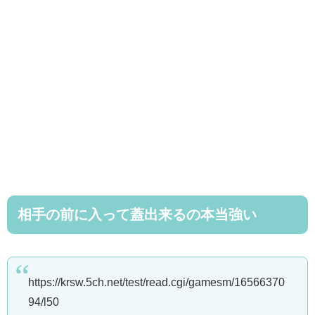
相手の前に入って蓋出来るの本当強い
https://krsw.5ch.net/test/read.cgi/gamesm/16566370
94/l50