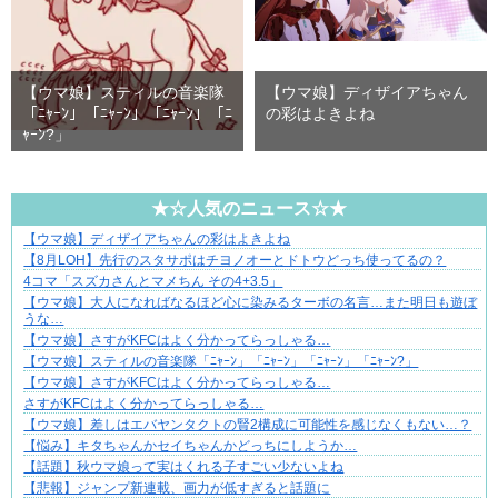
【ウマ娘】スティルの音楽隊
【ウマ娘】ディザイアちゃん
「ﾆｬｰﾝ」「ﾆｬｰﾝ」「ﾆｬｰﾝ」「ﾆ
の彩はよきよね
ｬｰﾝ?」
★☆人気のニュース☆★
【ウマ娘】ディザイアちゃんの彩はよきよね
【マンガ】バラシ屋トシヤの漫画セレクション
【8月LOH】先行のスタサポはチヨノオーとドトウどっち使ってるの？
4コマ「スズカさんとマメちん その4+3.5」
【ウマ娘】大人になればなるほど心に染みるターボの名言…また明日も遊ぼ
うな…
【ウマ娘】さすがKFCはよく分かってらっしゃる…
【ウマ娘】スティルの音楽隊「ﾆｬｰﾝ」「ﾆｬｰﾝ」「ﾆｬｰﾝ」「ﾆｬｰﾝ?」
【ウマ娘】さすがKFCはよく分かってらっしゃる…
さすがKFCはよく分かってらっしゃる…
【ウマ娘】差しはエバヤンタクトの賢2構成に可能性を感じなくもない…？
【悩み】キタちゃんかセイちゃんかどっちにしようか…
【話題】秋ウマ娘って実はくれる子すごい少ないよね
【悲報】ジャンプ新連載、画力が低すぎると話題に