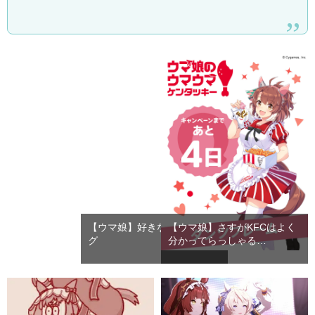
【ウマ娘】好きなエンディン
【ウマ娘】さすがKFCはよく
グ
分かってらっしゃる…