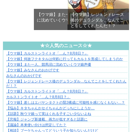
【ウマ娘】また一人、競馬沼
【ウマ娘】レジェンドレース
に沈めていくウマ娘声優
後のデュランダル…なんてこ
とをしてくれたんだ！？
★☆人気のニュース☆★
【ウマ娘】カルストンライトオ「…ん？8月8日？」
1420gの娘がくれた“生きる力”。
【ウマ娘】何故フクキタルは何処に行ってもカルトを形成してしまうのか
【ウマ娘】また一人、競馬沼に沈めていくウマ娘声優
【ウマ娘】みなさんのおかげです
みなさんのおかげです
【ウマ娘】レジェンドレース後のデュランダル…なんてことをしてくれたん
だ！？
【ウマ娘】カルストンライトオ「…ん？8月8日？」
カルストンライトオ「…ん？8月8日？」
【ウマ娘】差しはエバヤンタクトの賢2構成に可能性を感じなくもない…？
【悩み】キタちゃんかセイちゃんかどっちにしようか…
【話題】秋ウマ娘って実はくれる子すごい少ないよね
【悲報】ジャンプ新連載、画力が低すぎると話題に
【議論】本来使い分けは想定してた？
【相談】ブーケちゃんってどういう子か知らないんだけど