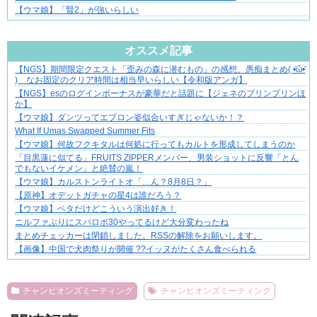
【ウマ娘】「賢2」が強いらしい
Powered by livedoor 相互RSS
オススメ記事
【NGS】期間限定クエスト「歪みの森に潜むもの」の感想、愚痴まとめ( •᷄ὤ•᷅
ぜんぶ私が中心、そう思った瞬間から歪み出す
) なお固定のクリア時間は相当早いらしい【令和版アンガ】
【NGS】esのログインボーナスが豪華だと話題に【ジェネのプリンプリンほ
か】
【ウマ娘】ダンツってエプロン姿似合いすぎじゃないか！？
What If Umas Swapped Summer Fits
【ウマ娘】何故フクキタルは何処に行ってもカルトを形成してしまうのか
「目黒蓮に似てる」FRUITS ZIPPERメンバー、男装ショットに反響「とん
でもないイケメン」と絶賛の嵐！
【ウマ娘】カルストンライトオ「…ん？8月8日？」
【原神】オデットガチャの星4は誰だろう？
【ウマ娘】ベタだけどこういう演出好き！
ニルファぶりにスパロボ30やってるけど大分変わったね
まとめチェッカーは閉鎖しました。RSSの解除をお願いします。
【画像】中国で犬肉祭りが開催 ??イッヌがたくさん食べられる
Powered by livedoor 相互RSS
チャンピオンズミーティング
チャンピオンズミーティング