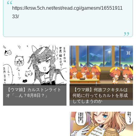
https://krsw.5ch.net/test/read.cgi/gamesm/16551911
33/
【ウマ娘】カルストンライト
【ウマ娘】何故フクキタルは
オ「…ん？8月8日？」
何処に行ってもカルトを形成
してしまうのか