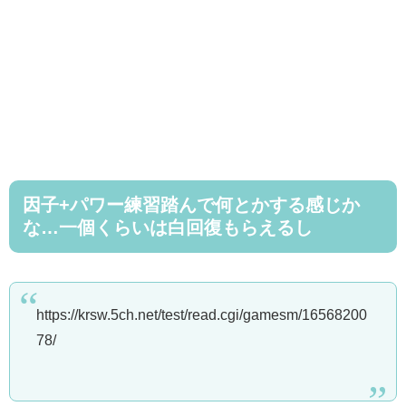
因子+パワー練習踏んで何とかする感じか
な…一個くらいは白回復もらえるし
https://krsw.5ch.net/test/read.cgi/gamesm/16568200
78/