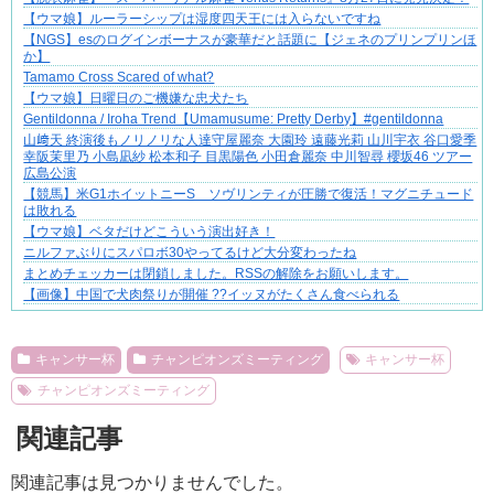
【マンガ】海外病院トラブルファイル
【ウマ娘】ルーラーシップは湿度四天王には入らないですね
【NGS】esのログインボーナスが豪華だと話題に【ジェネのプリンプリンほ
か】
Tamamo Cross Scared of what?
【ウマ娘】日曜日のご機嫌な忠犬たち
Gentildonna / Iroha Trend【Umamusume: Pretty Derby】#gentildonna
山﨑天 終演後もノリノリな人達守屋麗奈 大園玲 遠藤光莉 山川宇衣 谷口愛季
幸阪茉里乃 小島凪紗 松本和子 目黒陽色 小田倉麗奈 中川智尋 櫻坂46 ツアー
広島公演
【競馬】米G1ホイットニーS ソヴリンティが圧勝で復活！マグニチュード
は敗れる
【ウマ娘】ベタだけどこういう演出好き！
ニルファぶりにスパロボ30やってるけど大分変わったね
まとめチェッカーは閉鎖しました。RSSの解除をお願いします。
【画像】中国で犬肉祭りが開催 ??イッヌがたくさん食べられる
Powered by livedoor 相互RSS
キャンサー杯
チャンピオンズミーティング
キャンサー杯
チャンピオンズミーティング
関連記事
関連記事は見つかりませんでした。