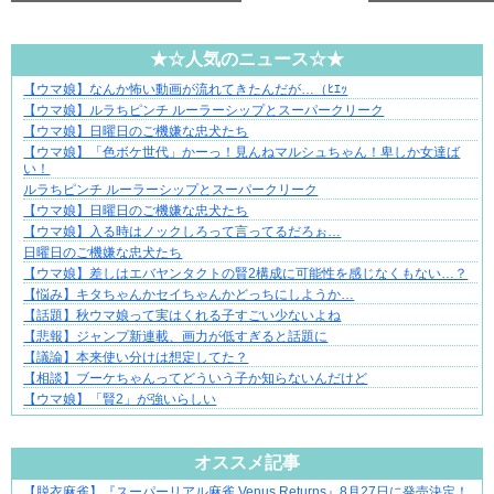
★☆人気のニュース☆★
【ウマ娘】なんか怖い動画が流れてきたんだが…（ﾋｴｯ
ぜんぶ私が中心、そう思った瞬間から歪み出す
【ウマ娘】ルラちピンチ ルーラーシップとスーパークリーク
【ウマ娘】日曜日のご機嫌な忠犬たち
【ウマ娘】「色ボケ世代」かーっ！見んねマルシュちゃん！卑しか女達ば
い！
ルラちピンチ ルーラーシップとスーパークリーク
【ウマ娘】日曜日のご機嫌な忠犬たち
【ウマ娘】入る時はノックしろって言ってるだろぉ…
日曜日のご機嫌な忠犬たち
【ウマ娘】差しはエバヤンタクトの賢2構成に可能性を感じなくもない…？
【悩み】キタちゃんかセイちゃんかどっちにしようか…
【話題】秋ウマ娘って実はくれる子すごい少ないよね
【悲報】ジャンプ新連載、画力が低すぎると話題に
【議論】本来使い分けは想定してた？
【相談】ブーケちゃんってどういう子か知らないんだけど
【ウマ娘】「賢2」が強いらしい
Powered by livedoor 相互RSS
オススメ記事
【脱衣麻雀】『スーパーリアル麻雀 Venus Returns』8月27日に発売決定！