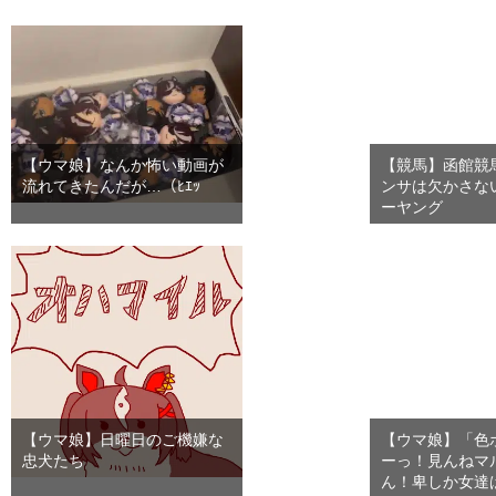
【ウマ娘】なんか怖い動画が
【競馬】函館競
流れてきたんだが…（ﾋｴｯ
ンサは欠かさな
ーヤング
【ウマ娘】日曜日のご機嫌な
【ウマ娘】「色
忠犬たち
ーっ！見んねマ
ん！卑しか女達