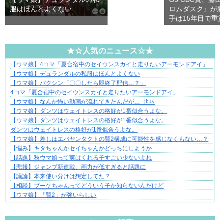
服はほんとよくない
ロムダスク』が
手は15年目で
★☆人気のニュース☆★
【ウマ娘】4コマ「夏合宿中のセイウンスカイと走りたいアーモンドアイ」
身近すぎる“厄介な人たち”が大集合！
【ウマ娘】デュランダルの私服はほんとよくない
【ウマ娘】バクシン「〇〇したら即終了配信…？」
4コマ「夏合宿中のセイウンスカイと走りたいアーモンドアイ」
【ウマ娘】なんか怖い動画が流れてきたんだが…（ﾋｴｯ
【ウマ娘】ダンツはウェイトレスの格好が1番似合うよな。
【ウマ娘】ダンツはウェイトレスの格好が1番似合うよな。
ダンツはウェイトレスの格好が1番似合うよな。
【ウマ娘】差しはエバヤンタクトの賢2構成に可能性を感じなくもない…？
【悩み】キタちゃんかセイちゃんかどっちにしようか…
【話題】秋ウマ娘って実はくれる子すごい少ないよね
【悲報】ジャンプ新連載、画力が低すぎると話題に
【議論】本来使い分けは想定してた？
【相談】ブーケちゃんってどういう子か知らないんだけど
【ウマ娘】「賢2」が強いらしい
Powered by livedoor 相互RSS