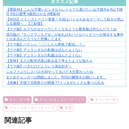
オススメ記事
​【櫻坂46】こんな可愛いビンタならいくらでも受けたい山下瞳月w #山下瞳
知らない土地で、主婦は孤独になる
月 #谷口愛季 #森田ひかる #櫻坂46
【NGS】メインストーリー更新！今回はバトルもあるぞ！そして続きが気に
なる展開へ…【三影傑】
【ウマ娘】ルラちのセクハラしたくなるような勝負服は何なんだろうね
現代版の『ロックマンエグゼ』があればモバイルバッテリーが発火する事件
とかあるんだろうなと想像してます
【ウマ娘】バクシン「〇〇したら即終了配信…？」
【ウマ娘】デュランダルの私服はほんとよくない
【ウマ娘】デュランダルの私服はほんとよくない
【原神】主人公配布武器は飲み会で考えたような強さｗ
【ウマ娘】ベタだけどこういう演出好き！
ニルファぶりにスパロボ30やってるけど大分変わったね
まとめチェッカーは閉鎖しました。RSSの解除をお願いします。
【画像】中国で犬肉祭りが開催 ??イッヌがたくさん食べられる
Powered by livedoor 相互RSS
キャンサー杯
チャンピオンズミーティング
キャンサー杯
チャンピオンズミーティング
育成
関連記事