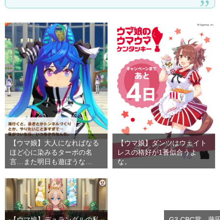
【ウマ娘】大人になればなる
【ウマ娘】ダンツはウェイト
ほど心に染みるターボの名
レスの格好が1番似合うよ
言…また明日も遊ぼうな…
な。
【ウマ娘】デュランダルの私
G3 CBC賞、