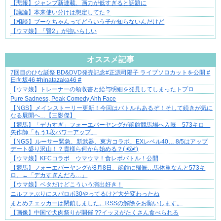
【悲報】ジャンプ新連載、画力が低すぎると話題に
【議論】本来使い分けは想定してた？
【相談】ブーケちゃんってどういう子か知らないんだけど
【ウマ娘】「賢2」が強いらしい
Powered by livedoor 相互RSS
オススメ記事
7回目のひな誕祭 BD&DVD発売記念#正源司陽子 ライブソロカットを公開 #
ぜんぶ私が中心、そう思われたくないのに
日向坂46 #hinatazaka46 #
【ウマ娘】トレーナーの領収書と給与明細を発見してしまったトプロ
Pure Sadness, Peak Comedy Ahh Face
【NGS】メインストーリー更新！今回はバトルもあるぞ！そして続きが気に
なる展開へ…【三影傑】
【競馬】「デカすぎ」フォーエバーヤングが函館競馬場へ入厩 573キロ
矢作師「もう1段パワーアップ」
【NGS】ルーサー緊急、新武器、東方コラボ、EXレベル40… 8/5はアップ
デート盛り沢山！？貴様ら何から始める？( •᷄ὤ•᷅ )
【ウマ娘】KFCコラボ ウマウマ！食レポバトル！公開
【競馬】フォーエバーヤングが8月8日、函館に帰厩…馬体重なんと573キ
ロ。←「デカすぎんだろ…」
【ウマ娘】ベタだけどこういう演出好き！
ニルファぶりにスパロボ30やってるけど大分変わったね
まとめチェッカーは閉鎖しました。RSSの解除をお願いします。
【画像】中国で犬肉祭りが開催 ??イッヌがたくさん食べられる