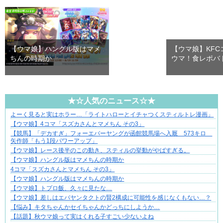
【ウマ娘】ハングル版はマメ
【ウマ娘】KFC
ちんの時期か
ウマ！食レポバ
★☆人気のニュース☆★
よーく見ると実はホラー…「ライトハローとイチャつくスティルトレ漫画」
妻が嫌すぎて壊れていった、ある夫の現実
【ウマ娘】4コマ「スズカさんとマメちん その3」
【競馬】「デカすぎ」フォーエバーヤングが函館競馬場へ入厩 573キロ
矢作師「もう1段パワーアップ」
【ウマ娘】レース後半のこの動き、スティルの挙動がやばすぎる。
【ウマ娘】ハングル版はマメちんの時期か
4コマ「スズカさんとマメちん その3」
【ウマ娘】ハングル版はマメちんの時期か
【ウマ娘】トプロ飯、久々に見たな…
【ウマ娘】差しはエバヤンタクトの賢2構成に可能性を感じなくもない…？
【悩み】キタちゃんかセイちゃんかどっちにしようか…
【話題】秋ウマ娘って実はくれる子すごい少ないよね