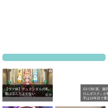
【ウマ娘】デュランダルの私
G3 CBC賞、
服はほんとよくない
ロムダスク』が
手は15年目で