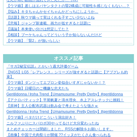
なんか怖い動画が流れてきたんだが…（ﾋｴｯ
【ウマ娘】差しはエバヤンタクトの賢2構成に可能性を感じなくもない…？
【悩み】キタちゃんかセイちゃんかどっちにしようか…
【話題】秋ウマ娘って実はくれる子すごい少ないよね
【悲報】ジャンプ新連載、画力が低すぎると話題に
【議論】本来使い分けは想定してた？
【相談】ブーケちゃんってどういう子か知らないんだけど
【ウマ娘】「賢2」が強いらしい
Powered by livedoor 相互RSS
オススメ記事
『サガ2秘宝伝説』とかいう過大評価ゲーム
爽やか青年に忍び寄るストーカー疑惑
【NGS】LG5「レアレンス」シリーズが強すぎると話題に【アプグレも約
束】
【ウマ娘】ダンツってエプロン姿似合いすぎじゃないか！？
【ウマ娘】日曜日のご機嫌な忠犬たち
Gentildonna / Iroha Trend【Umamusume: Pretty Derby】#gentildonna
【アクロバティック】平尾帆夏と清水理央、水上アスレチックに挑戦！
【原神】主人公配布武器は飲み会で考えたような強さｗ
Gentildonna / Iroha Trend【Umamusume: Pretty Derby】#gentildonna
【ウマ娘】ベタだけどこういう演出好き！
ニルファぶりにスパロボ30やってるけど大分変わったね
まとめチェッカーは閉鎖しました。RSSの解除をお願いします。
【画像】中国で犬肉祭りが開催 ??イッヌがたくさん食べられる