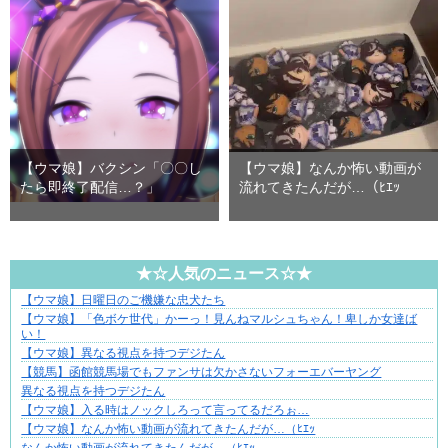
【ウマ娘】バクシン「〇〇し
【ウマ娘】なんか怖い動画が
たら即終了配信…？」
流れてきたんだが…（ﾋｴｯ
★☆人気のニュース☆★
【ウマ娘】日曜日のご機嫌な忠犬たち
妻が嫌すぎて壊れていった、ある夫の現実
【ウマ娘】「色ボケ世代」かーっ！見んねマルシュちゃん！卑しか女達ば
い！
【ウマ娘】異なる視点を持つデジたん
【競馬】函館競馬場でもファンサは欠かさないフォーエバーヤング
異なる視点を持つデジたん
【ウマ娘】入る時はノックしろって言ってるだろぉ…
【ウマ娘】なんか怖い動画が流れてきたんだが…（ﾋｴｯ