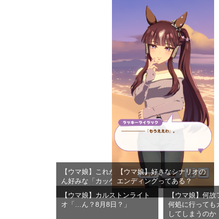
【ウマ娘】これがウオッカさ
【ウマ娘】好きなシナリオの
ん好みな「カッケ～」水着？
エンディングってある？
【ウマ娘】カルストンライト
【ウマ娘】何故
オ「…ん？8月8日？」
何処に行っても
してしまうのか