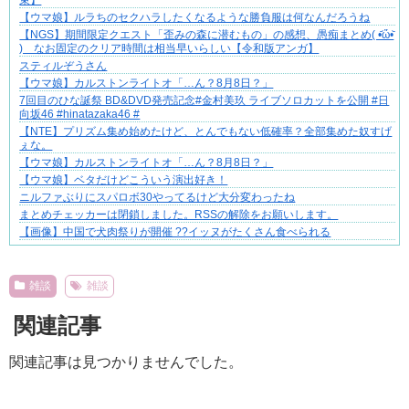
【ウマ娘】ルラちのセクハラしたくなるような勝負服は何なんだろうね
【NGS】期間限定クエスト「歪みの森に潜むもの」の感想、愚痴まとめ( •᷄ὤ•᷅
) なお固定のクリア時間は相当早いらしい【令和版アンガ】
スティルぞうさん
【ウマ娘】カルストンライトオ「…ん？8月8日？」
7回目のひな誕祭 BD&DVD発売記念#金村美玖 ライブソロカットを公開 #日
向坂46 #hinatazaka46 #
【NTE】プリズム集め始めたけど、とんでもない低確率？全部集めた奴すげ
ぇな。
【ウマ娘】カルストンライトオ「…ん？8月8日？」
【ウマ娘】ベタだけどこういう演出好き！
ニルファぶりにスパロボ30やってるけど大分変わったね
まとめチェッカーは閉鎖しました。RSSの解除をお願いします。
【画像】中国で犬肉祭りが開催 ??イッヌがたくさん食べられる
Powered by livedoor 相互RSS
雑談
雑談
関連記事
関連記事は見つかりませんでした。