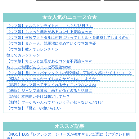
★☆人気のニュース☆★
【ウマ娘】カルストンライトオ「…ん？8月8日？」
不器用な二人が辿り着いた、切なく温かい恋物語
【ウマ娘】ちょっと無理があるコンセ不要論ｗｗｗ
【ウマ娘】何故フクキタルは何処に行ってもカルトを形成してしまうのか
【ウマ娘】また一人、競馬沼に沈めていくウマ娘声優
【ウマ娘】教えてカレンチャン
教えてカレンチャン
【ウマ娘】ちょっと無理があるコンセ不要論ｗｗｗ
ちょっと無理があるコンセ不要論www
【ウマ娘】差しはエバヤンタクトの賢2構成に可能性を感じなくもない…？
【悩み】キタちゃんかセイちゃんかどっちにしようか…
【話題】秋ウマ娘って実はくれる子すごい少ないよね
【悲報】ジャンプ新連載、画力が低すぎると話題に
【議論】本来使い分けは想定してた？
【相談】ブーケちゃんってどういう子か知らないんだけど
【ウマ娘】「賢2」が強いらしい
Powered by livedoor 相互RSS
オススメ記事
【NGS】LG5「レアレンス」シリーズが強すぎると話題に【アプグレも約
三十路女子の仕事と恋、その先にあった本音
束】