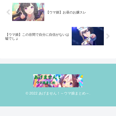
【ウマ娘】お昼のお嬢スレ
【ウマ娘】この谷間で自分に自信がないは
嘘でしょ
© 2022 あげません！～ウマ娘まとめ～.