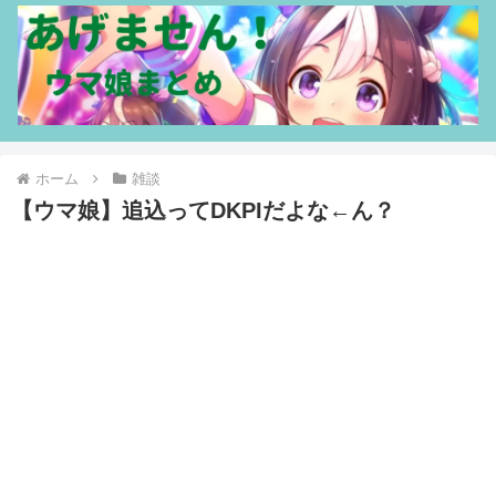
ホーム
雑談
【ウマ娘】追込ってDKPIだよな←ん？