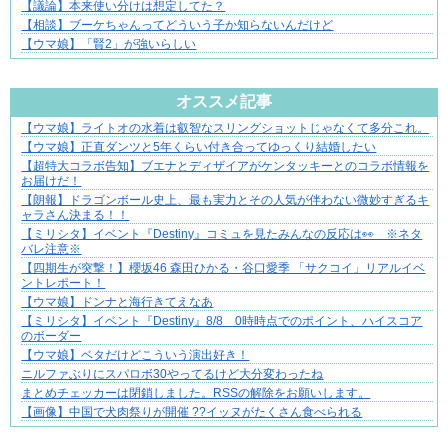
【議論】本来使い分けは想定してた？
【相談】ブーケちゃんってどういう子か知らないんだけど
【ウマ娘】「賢2」が強いらしい
Powered by livedoor 相互RSS
オススメ記事
【ウマ娘】ライトオの水着は叡智なスリングショットじゃなくて多分これ。
ゾッとして、ほろりとする奇妙な物語。
【ウマ娘】正直ダンツと5年くらい付き合ってゆっくり結婚したい
【超特大コラボ告知】ブエナとディザイアがケンタッキーとのコラボ情報を
お届けだ！
【朗報】ドラゴンボール史上、最も実力とその人気が伴わない微妙すぎるキ
ャラさん決まる！！
【ミリシタ】イベント『Destiny』コミュを見たみんなの反応は👀 ※ネタ
バレ注意※
【四期生が突撃！】櫻坂46 森田ひかる・谷口愛季 「サクコイ」リアルイベ
ントレポート！
【ウマ娘】ドンナと海行きてえなあ
【ミリシタ】イベント『Destiny』8/8 0時時点でのポイント、ハイスコア
のボーダー
【ウマ娘】ベタだけどこういう演出好き！
ニルファぶりにスパロボ30やってるけど大分変わったね
まとめチェッカーは閉鎖しました。RSSの解除をお願いします。
【画像】中国で犬肉祭りが開催 ??イッヌがたくさん食べられる
Powered by livedoor 相互RSS