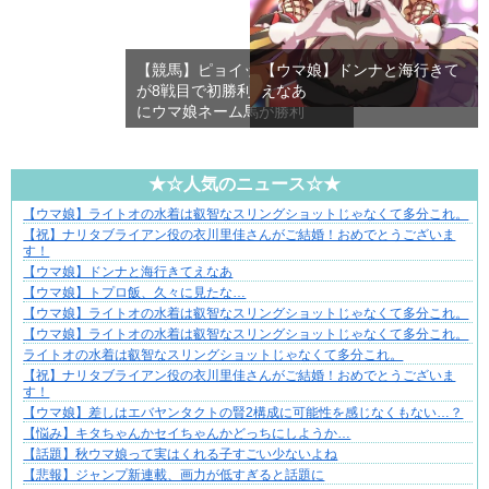
【競馬】ピョイットハレルヤ
【ウマ娘】ドンナと海行きて
が8戦目で初勝利！久しぶり
えなあ
にウマ娘ネーム馬が勝利
★☆人気のニュース☆★
【ウマ娘】ライトオの水着は叡智なスリングショットじゃなくて多分これ。
“変われない私”が動き出す瞬間に出会う
【祝】ナリタブライアン役の衣川里佳さんがご結婚！おめでとうございま
す！
【ウマ娘】ドンナと海行きてえなあ
【ウマ娘】トプロ飯、久々に見たな…
【ウマ娘】ライトオの水着は叡智なスリングショットじゃなくて多分これ。
【ウマ娘】ライトオの水着は叡智なスリングショットじゃなくて多分これ。
ライトオの水着は叡智なスリングショットじゃなくて多分これ。
【祝】ナリタブライアン役の衣川里佳さんがご結婚！おめでとうございま
す！
【ウマ娘】差しはエバヤンタクトの賢2構成に可能性を感じなくもない…？
【悩み】キタちゃんかセイちゃんかどっちにしようか…
【話題】秋ウマ娘って実はくれる子すごい少ないよね
【悲報】ジャンプ新連載、画力が低すぎると話題に