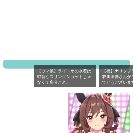
【ウマ娘】ライトオの水着は
【祝】ナリタブ
叡智なスリングショットじゃ
衣川里佳さんが
なくて多分これ。
でとうございま