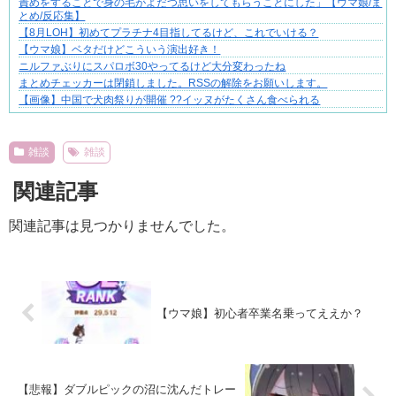
責めをすることで身の毛がよだつ思いをしてもらうことにした」【ウマ娘/ま
とめ/反応集】
【8月LOH】初めてプラチナ4目指してるけど、これでいける？
【ウマ娘】ベタだけどこういう演出好き！
ニルファぶりにスパロボ30やってるけど大分変わったね
まとめチェッカーは閉鎖しました。RSSの解除をお願いします。
【画像】中国で犬肉祭りが開催 ??イッヌがたくさん食べられる
Powered by livedoor 相互RSS
雑談
雑談
関連記事
関連記事は見つかりませんでした。
【ウマ娘】初心者卒業名乗ってええか？
【悲報】ダブルピックの沼に沈んだトレー