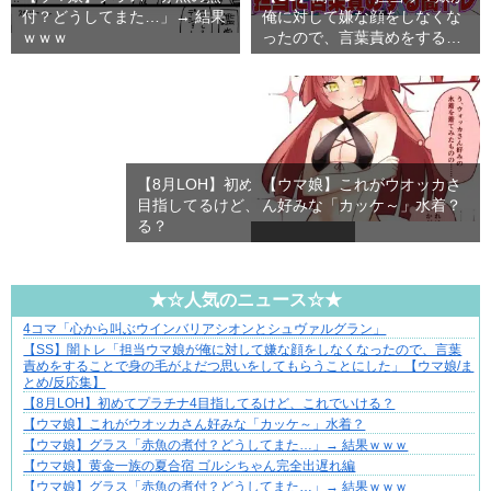
付？どうしてまた…」→ 結果
俺に対して嫌な顔をしなくな
ｗｗｗ
ったので、言葉責めをする
こ…
【8月LOH】初めてプラチナ4
【ウマ娘】これがウオッカさ
目指してるけど、これでいけ
ん好みな「カッケ～」水着？
る？
★☆人気のニュース☆★
4コマ「心から叫ぶウインバリアシオンとシュヴァルグラン」
三十路女子×後輩男子、近づく心とすれ違い
【SS】闇トレ「担当ウマ娘が俺に対して嫌な顔をしなくなったので、言葉
責めをすることで身の毛がよだつ思いをしてもらうことにした」【ウマ娘/ま
とめ/反応集】
【8月LOH】初めてプラチナ4目指してるけど、これでいける？
【ウマ娘】これがウオッカさん好みな「カッケ～」水着？
【ウマ娘】グラス「赤魚の煮付？どうしてまた…」→ 結果ｗｗｗ
【ウマ娘】黄金一族の夏合宿 ゴルシちゃん完全出遅れ編
【ウマ娘】グラス「赤魚の煮付？どうしてまた…」→ 結果ｗｗｗ