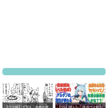
【ウマ娘】グラス「赤魚の煮
【SS】闇トレ「担当ウマ娘が