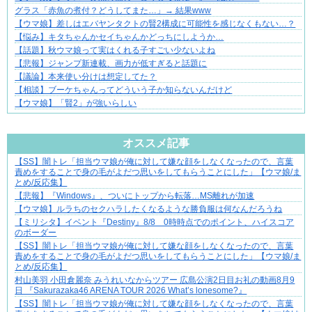
グラス「赤魚の煮付？どうしてまた…」→ 結果www
【ウマ娘】差しはエバヤンタクトの賢2構成に可能性を感じなくもない…？
【悩み】キタちゃんかセイちゃんかどっちにしようか…
【話題】秋ウマ娘って実はくれる子すごい少ないよね
【悲報】ジャンプ新連載、画力が低すぎると話題に
【議論】本来使い分けは想定してた？
【相談】ブーケちゃんってどういう子か知らないんだけど
【ウマ娘】「賢2」が強いらしい
Powered by livedoor 相互RSS
オススメ記事
【SS】闇トレ「担当ウマ娘が俺に対して嫌な顔をしなくなったので、言葉
三十路女子×後輩男子、近づく心とすれ違い
責めをすることで身の毛がよだつ思いをしてもらうことにした」【ウマ娘/ま
とめ/反応集】
【悲報】『Windows』、ついにトップから転落…MS離れが加速
【ウマ娘】ルラちのセクハラしたくなるような勝負服は何なんだろうね
【ミリシタ】イベント『Destiny』8/8 0時時点でのポイント、ハイスコア
のボーダー
【SS】闇トレ「担当ウマ娘が俺に対して嫌な顔をしなくなったので、言葉
責めをすることで身の毛がよだつ思いをしてもらうことにした」【ウマ娘/ま
とめ/反応集】
村山美羽 小田倉麗奈 みうれいなからツアー 広島公演2日目お礼の動画8月9
日 『Sakurazaka46 ARENA TOUR 2026 What’s lonesome?』
【SS】闇トレ「担当ウマ娘が俺に対して嫌な顔をしなくなったので、言葉