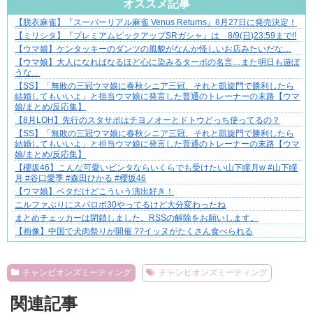
オススメ記事
【脱衣麻雀】『スーパーリアル麻雀 Venus Returns』8月27日に発売決定！
結婚生活の「当たり前」が壊れる瞬間
【ミリシタ】『プレミアムピックアップSRガシャ』は 8/9(日)23:59まで!!
【ウマ娘】ケンタッキーのダンツの風貌がなんか怪しいお店みたいだな…
【ウマ娘】大人になればなるほど心に染みるターボの名言…また明日も遊ぼ
うな…
【SS】「無敗の三冠ウマ娘に春秋シニア三冠、それと凱旋門で勝利したら
結婚してもいいよ」と担当ウマ娘に発言した普通のトレーナーの末路【ウマ
娘/まとめ/反応集】
【8月LOH】先行のスタサポはチヨノオーとドトウどっち使ってるの？
【SS】「無敗の三冠ウマ娘に春秋シニア三冠、それと凱旋門で勝利したら
結婚してもいいよ」と担当ウマ娘に発言した普通のトレーナーの末路【ウマ
娘/まとめ/反応集】
​【櫻坂46】こんな可愛いビンタならいくらでも受けたい山下瞳月w #山下瞳
月 #谷口愛季 #森田ひかる #櫻坂46
【ウマ娘】ベタだけどこういう演出好き！
ニルファぶりにスパロボ30やってるけど大分変わったね
まとめチェッカーは閉鎖しました。RSSの解除をお願いします。
【画像】中国で犬肉祭りが開催 ??イッヌがたくさん食べられる
Powered by livedoor 相互RSS
チャンピオンズミーティング
チャンピオンズミーティング
関連記事