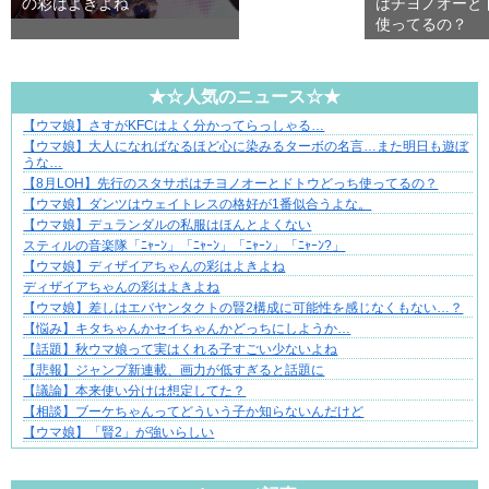
の彩はよきよね
はチヨノオーと
使ってるの？
★☆人気のニュース☆★
【ウマ娘】さすがKFCはよく分かってらっしゃる…
夫婦なのに、心が一番遠かった日々
【ウマ娘】大人になればなるほど心に染みるターボの名言…また明日も遊ぼ
うな…
【8月LOH】先行のスタサポはチヨノオーとドトウどっち使ってるの？
【ウマ娘】ダンツはウェイトレスの格好が1番似合うよな。
【ウマ娘】デュランダルの私服はほんとよくない
スティルの音楽隊「ﾆｬｰﾝ」「ﾆｬｰﾝ」「ﾆｬｰﾝ」「ﾆｬｰﾝ?」
【ウマ娘】ディザイアちゃんの彩はよきよね
ディザイアちゃんの彩はよきよね
【ウマ娘】差しはエバヤンタクトの賢2構成に可能性を感じなくもない…？
【悩み】キタちゃんかセイちゃんかどっちにしようか…
【話題】秋ウマ娘って実はくれる子すごい少ないよね
【悲報】ジャンプ新連載、画力が低すぎると話題に
【議論】本来使い分けは想定してた？
【相談】ブーケちゃんってどういう子か知らないんだけど
【ウマ娘】「賢2」が強いらしい
Powered by livedoor 相互RSS