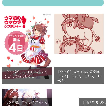
【ウマ娘】さすがKFCはよく
【ウマ娘】スティルの音楽隊
分かってらっしゃる…
「ﾆｬｰﾝ」「ﾆｬｰﾝ」「ﾆｬｰﾝ」「ﾆ
ｬｰﾝ?」
【ウマ娘】ディザイアちゃん
【8月LOH】先