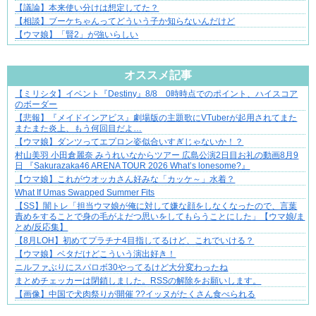
【議論】本来使い分けは想定してた？
【相談】ブーケちゃんってどういう子か知らないんだけど
【ウマ娘】「賢2」が強いらしい
Powered by livedoor 相互RSS
オススメ記事
【ミリシタ】イベント『Destiny』8/8 0時時点でのポイント、ハイスコア
ずっと好き。俺はストーカーなんかじゃない。
のボーダー
【悲報】『メイドインアビス』劇場版の主題歌にVTuberが起用されてまた
またまた炎上、もう何回目だよ…
【ウマ娘】ダンツってエプロン姿似合いすぎじゃないか！？
村山美羽 小田倉麗奈 みうれいなからツアー 広島公演2日目お礼の動画8月9
日 『Sakurazaka46 ARENA TOUR 2026 What’s lonesome?』
【ウマ娘】これがウオッカさん好みな「カッケ～」水着？
What If Umas Swapped Summer Fits
【SS】闇トレ「担当ウマ娘が俺に対して嫌な顔をしなくなったので、言葉
責めをすることで身の毛がよだつ思いをしてもらうことにした」【ウマ娘/ま
とめ/反応集】
【8月LOH】初めてプラチナ4目指してるけど、これでいける？
【ウマ娘】ベタだけどこういう演出好き！
ニルファぶりにスパロボ30やってるけど大分変わったね
まとめチェッカーは閉鎖しました。RSSの解除をお願いします。
【画像】中国で犬肉祭りが開催 ??イッヌがたくさん食べられる
Powered by livedoor 相互RSS