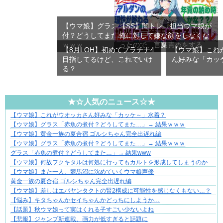
【ウマ娘】グラス「赤魚の煮
【SS】闇トレ「担当ウマ娘が
付？どうしてまた…」→ 結果
俺に対して嫌な顔をしなくな
ｗｗｗ
ったので、言葉責めをする
【8月LOH】初めてプラチナ4
【ウマ娘】これ
こ…
目指してるけど、これでいけ
ん好みな「カッ
る？
★☆人気のニュース☆★
【ウマ娘】これがウオッカさん好みな「カッケ～」水着？
ぜんぶ私が中心、そう思った瞬間から歪み出す
【ウマ娘】グラス「赤魚の煮付？どうしてまた…」→ 結果ｗｗｗ
【ウマ娘】黄金一族の夏合宿 ゴルシちゃん完全出遅れ編
【ウマ娘】グラス「赤魚の煮付？どうしてまた…」→ 結果ｗｗｗ
グラス「赤魚の煮付？どうしてまた…」→ 結果www
【ウマ娘】何故フクキタルは何処に行ってもカルトを形成してしまうのか
【ウマ娘】また一人、競馬沼に沈めていくウマ娘声優
黄金一族の夏合宿 ゴルシちゃん完全出遅れ編
【ウマ娘】差しはエバヤンタクトの賢2構成に可能性を感じなくもない…？
【悩み】キタちゃんかセイちゃんかどっちにしようか…
【話題】秋ウマ娘って実はくれる子すごい少ないよね
【悲報】ジャンプ新連載、画力が低すぎると話題に