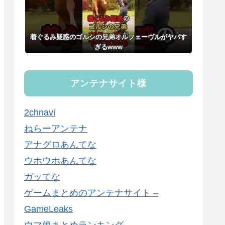
着ぐるみ疑惑のゴルシの兄弟オルフェーヴルがヤバす
ぎるwww
アンテナサイト様
2chnavi
ねらーアンテナ
アナグロあんてな
ウホウホあんてな
ガッてな
ゲームまとめのアンテナサイト –
GameLeaks