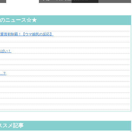
のニュース☆★
目で重賞初制覇！【ウマ娘民の反応】
達ばい！
…？
ススメ記事