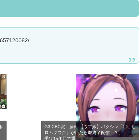
o/1657120082/
私
G3 CBC賞、藤田会長の『フ
【ウマ娘】バクシン「〇〇し
ロムダスク』が勝利！中井騎
たら即終了配信…？」
手は15年目で重賞初制覇…