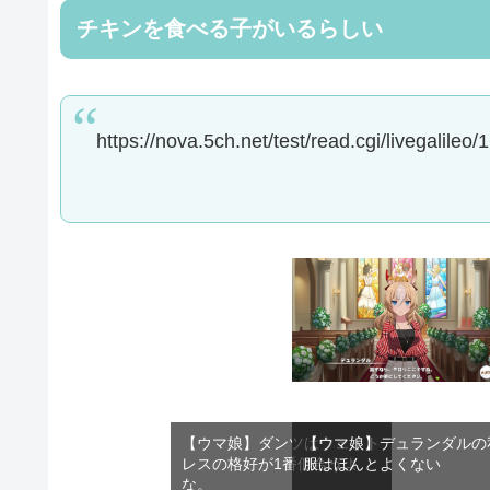
チキンを食べる子がいるらしい
https://nova.5ch.net/test/read.cgi/livegalile
【ウマ娘】ダンツはウェイト
【ウマ娘】デュランダルの
レスの格好が1番似合うよ
服はほんとよくない
な。