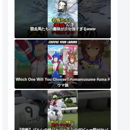
競走馬たちの趣味がクセ強すぎるwww
Which One Will You Choose? #umamusume #uma #
ウマ娘
【悲報】ゴルシの娘ジャジャミンのデビュー戦がヤバ