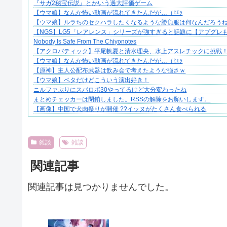
『サガ2秘宝伝説』とかいう過大評価ゲーム
妻との生活が、夫をうつへ追い込んだ現実
【ウマ娘】なんか怖い動画が流れてきたんだが…（ﾋｴｯ
【ウマ娘】ルラちのセクハラしたくなるような勝負服は何なんだろう
【NGS】LG5「レアレンス」シリーズが強すぎると話題に【アプグレ
Nobody Is Safe From The Chiyonotes
【アクロバティック】平尾帆夏と清水理央、水上アスレチックに挑戦
【ウマ娘】なんか怖い動画が流れてきたんだが…（ﾋｴｯ
【原神】主人公配布武器は飲み会で考えたような強さｗ
【ウマ娘】ベタだけどこういう演出好き！
ニルファぶりにスパロボ30やってるけど大分変わったね
まとめチェッカーは閉鎖しました。RSSの解除をお願いします。
【画像】中国で犬肉祭りが開催 ??イッヌがたくさん食べられる
Powered by livedoor 相互RSS
雑談
雑談
関連記事
関連記事は見つかりませんでした。