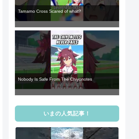
Tamamo Cross Scared of what?
Nobody Is Safe From The Chiyonotes
いまの人気記事！