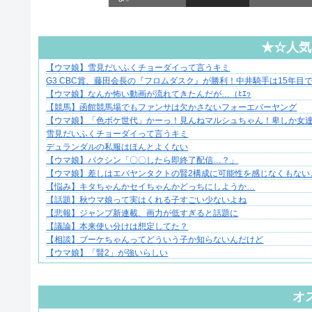
★☆人気
【ウマ娘】雪見だいふくチョーダイって言うキミ
【マンガ】海外病院トラブルファイル
G3 CBC賞、藤田会長の『フロムダスク』が勝利！中井騎手は15年
【ウマ娘】なんか怖い動画が流れてきたんだが…（ﾋｴｯ
【競馬】函館競馬場でもファンサは欠かさないフォーエバーヤング
【ウマ娘】「色ボケ世代」かーっ！見んねマルシュちゃん！卑しか女
雪見だいふくチョーダイって言うキミ
デュランダルの私服はほんとよくない
【ウマ娘】バクシン「〇〇したら即終了配信…？」
【ウマ娘】差しはエバヤンタクトの賢2構成に可能性を感じなくもない
【悩み】キタちゃんかセイちゃんかどっちにしようか…
【話題】秋ウマ娘って実はくれる子すごい少ないよね
【悲報】ジャンプ新連載、画力が低すぎると話題に
【議論】本来使い分けは想定してた？
【相談】ブーケちゃんってどういう子か知らないんだけど
【ウマ娘】「賢2」が強いらしい
Powered by livedoor 相互RSS
オ