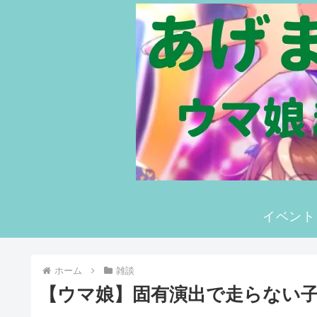
イベント
ホーム
雑談
【ウマ娘】固有演出で走らない