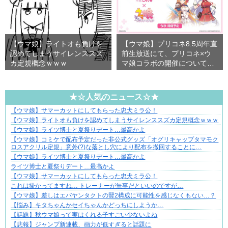
【ウマ娘】ライトオも負けを
【ウマ娘】プリコネ8.5周年直
認めてしまうサイレンススズ
前生放送にて、プリコネ×ウ
カ定規概念ｗｗｗ
マ娘コラボの開催について…
★☆人気のニュース☆★
【ウマ娘】サマーカットにしてもらった忠犬ミラ公！
悩んでいるのは私だけ？夫との距離
【ウマ娘】ライトオも負けを認めてしまうサイレンススズカ定規概念ｗｗｗ
【ウマ娘】ライツ博士と夏祭りデート…最高かよ
【ウマ娘】コミケで配布予定だった非公式グッズ「オグリキャップタマモク
ロスアクリル定規」意外(?)な落とし穴により配布を撤回することに…
【ウマ娘】ライツ博士と夏祭りデート…最高かよ
ライツ博士と夏祭りデート…最高かよ
【ウマ娘】サマーカットにしてもらった忠犬ミラ公！
これは掛かってますね… トレーナーが無事だといいのですが…
【ウマ娘】差しはエバヤンタクトの賢2構成に可能性を感じなくもない…？
【悩み】キタちゃんかセイちゃんかどっちにしようか…
【話題】秋ウマ娘って実はくれる子すごい少ないよね
【悲報】ジャンプ新連載、画力が低すぎると話題に