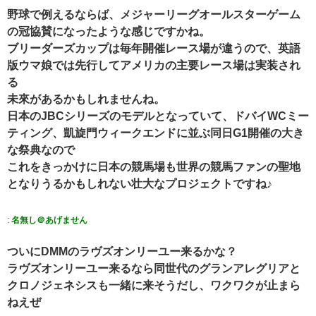
野球で例えるならば、メジャーリーグオールスターゲーム
の冠協賛になったような感じですかね。
ブリーダーズカップは毎年開催レース場が違うので、英語
版ウマ娘では先行してアメリカの主要レース場は実装され
る
未來があるかもしれませんね。
日本のJBCシリーズのモデルとなっていて、ドバイWCミー
ティング、凱旋門ウィークエンドに並ぶ同日G1開催の大き
な祭典なので
これをきっかけに日本の競馬場も世界の競馬ファンの聖地
となりうるかもしれない壮大なプロジェクトですね♪
:
名無し＠あげません
ついにDMMのラヴズオンリーユー来るかな？
ラヴズオンリーユー来るなら同世代のグランアレグリアと
クロノジェネシスも一緒に来そうだし、ワクワクが止まら
ねえぜ