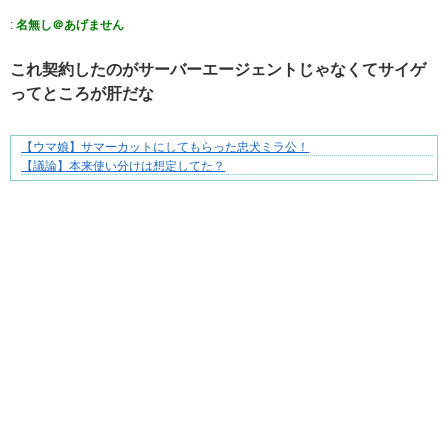
:
名無し＠あげません
これ契約したのがサーバーエージェントじゃなくてサイゲ
ってところが肝だな
【ウマ娘】サマーカットにしてもらった忠犬ミラ公！
身近すぎる“厄介な人たち”が大集合！
【議論】本来使い分けは想定してた？
Powered by livedoor 相互RSS