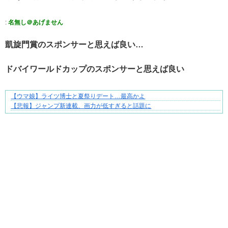
:
名無し＠あげません
凱旋門賞のスポンサーと思えば良い…
ドバイワールドカップのスポンサーと思えば良い
【ウマ娘】ライツ博士と夏祭りデート…最高かよ
【マンガ】バラシ屋トシヤの漫画セレクション
【悲報】ジャンプ新連載、画力が低すぎると話題に
Powered by livedoor 相互RSS