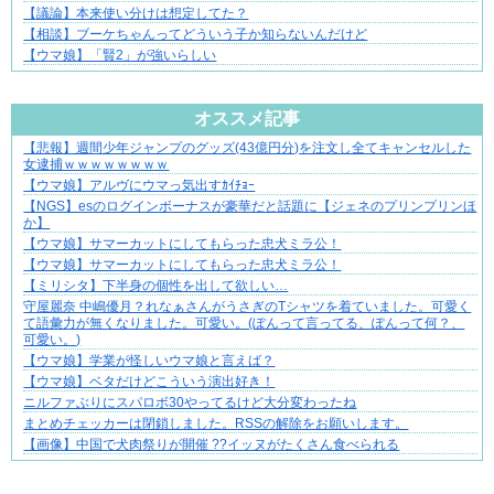
【議論】本来使い分けは想定してた？
【相談】ブーケちゃんってどういう子か知らないんだけど
【ウマ娘】「賢2」が強いらしい
Powered by livedoor 相互RSS
オススメ記事
【悲報】週間少年ジャンプのグッズ(43億円分)を注文し全てキャンセルした
小さなすれ違いが、夫を追い詰めていく
女逮捕ｗｗｗｗｗｗｗｗ
【ウマ娘】アルヴにウマっ気出すｶｲﾁｮｰ
【NGS】esのログインボーナスが豪華だと話題に【ジェネのプリンプリンほ
か】
【ウマ娘】サマーカットにしてもらった忠犬ミラ公！
【ウマ娘】サマーカットにしてもらった忠犬ミラ公！
【ミリシタ】下半身の個性を出して欲しい…
守屋麗奈 中嶋優月？れなぁさんがうさぎのTシャツを着ていました。可愛く
て語彙力が無くなりました。可愛い。(ぽんって言ってる、ぽんって何？、
可愛い。)⁡
【ウマ娘】学業が怪しいウマ娘と言えば？
【ウマ娘】ベタだけどこういう演出好き！
ニルファぶりにスパロボ30やってるけど大分変わったね
まとめチェッカーは閉鎖しました。RSSの解除をお願いします。
【画像】中国で犬肉祭りが開催 ??イッヌがたくさん食べられる
Powered by livedoor 相互RSS