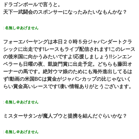
ドラゴンボールで言うと。
天下一武闘会のスポンサーになったみたいなもんかな？
:
名無し＠あげません
フォーエバーヤングは本日２０時５分ジャパンダートクラ
シックに出走です!レースもライブ配信されます!このレース
の後米国に向かうみたいですよ!応援しましょう!!シンエン
ペラーも日曜の夜、凱旋門賞に出走予定。どちらも藤田オ
ーナーの馬です。絶対ウマ娘のためにも海外進出してるは
ず!動画の米国BCは賞金がジャパンカップの比じゃないく
らい賞金高いレースです!凄い情報ありがとうございます。
:
名無し＠あげません
ミスターサタンが魔人ブウと提携を結んだぐらいかな？
:
名無し＠あげません