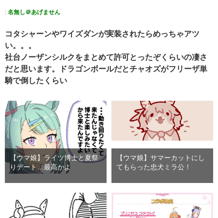
:
名無し＠あげません
コタシャーンやワイズダンが実装されたらめっちゃアツ
い。。。
社台ノーザンシルクをまとめて許可とったぞくらいの凄さ
だと思います。ドラゴンボールだとチャオズがフリーザ単
騎で倒したくらい
【ウマ娘】ライツ博士と夏祭
【ウマ娘】サマーカットにし
りデート…最高かよ
てもらった忠犬ミラ公！