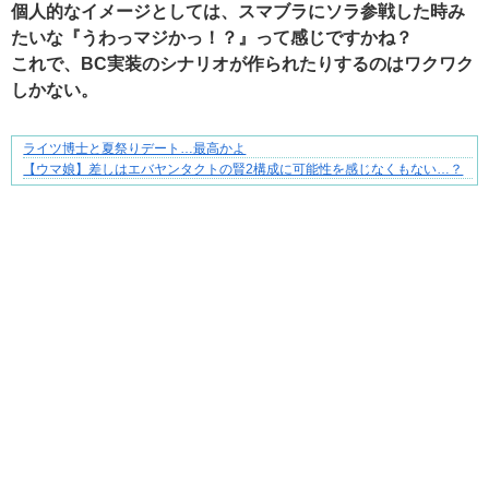
個人的なイメージとしては、スマブラにソラ参戦した時み
たいな『うわっマジかっ！？』って感じですかね？
これで、BC実装のシナリオが作られたりするのはワクワク
しかない。
ライツ博士と夏祭りデート…最高かよ
ぜんぶ私が中心、そう思われたくないのに
【ウマ娘】差しはエバヤンタクトの賢2構成に可能性を感じなくもない…？
Powered by livedoor 相互RSS