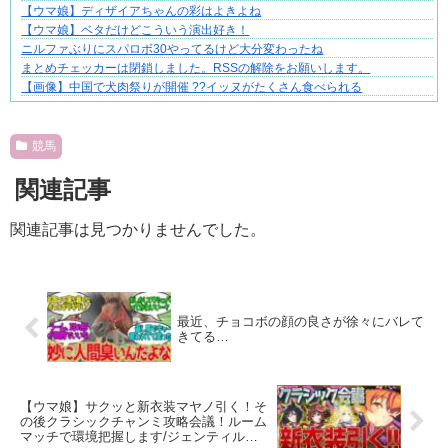
【ウマ娘】ディザイアちゃんの彩はよきよね
【ウマ娘】ベタだけどこういう演出好き！
ニルファぶりにスパロボ30やってるけど大分変わったね
まとめチェッカーは閉鎖しました。RSSの解除をお願いします。
【画像】中国で犬肉祭りが開催 ??イッヌがたくさん食べられる
Powered by livedoor 相互RSS
競馬
関連記事
関連記事は見つかりませんでした。
最近、チョコボの顔の良さが徐々にバレて
きてる…
【ウマ娘】サクッと新衣装マヤノ引く！そ
の後クラシックチャンミ攻略会議！ルーム
マッチで環境把握します/ジェンティルド