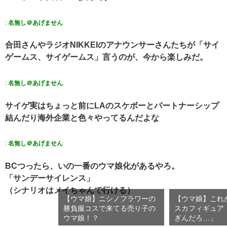
:
名無し＠あげません
合田さんやラジオNIKKEIのアナウンサーさんたちが「サイ
ゲームス、サイゲームス」言うのが、今から楽しみだ。
:
名無し＠あげません
サイゲ実はちょっと前にLAのスケボーとパートナーシップ
結んだり海外企業と色々やってるんだよな
:
名無し＠あげません
BCつったら、いの一番のウマ娘化があるやろ。
「サンデーサイレンス」
（シナリオはメイちゃんで行ける）
【ウマ娘】ニシノフラワーの
【ウマ娘】これ
勝負服コスで来てる売り子の
スカフィギュア
ウマ娘！？
ぎんだろ…」