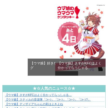
【ウマ娘】好きなエンディン
【ウマ娘】さすがKFCはよく
グ
分かってらっしゃる…
★☆人気のニュース☆★
【ウマ娘】さすがKFCはよく分かってらっしゃる…
それは純愛か、それともストーカー疑惑か
【ウマ娘】スティルの音楽隊「ﾆｬｰﾝ」「ﾆｬｰﾝ」「ﾆｬｰﾝ」「ﾆｬｰﾝ?」
【ウマ娘】ディザイアちゃんの彩はよきよね