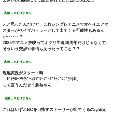
まさかBC協会にまで認知されてたとは思わなんだ
:
名無し＠あげません
ふと思ったんだけど、これシングレアニメでオベイユアマ
スターがペイザバトラーとして出てくる可能性もあるん
か‥‥‥？
2025年アニメ放映ってオグリ生誕40周年だけじゃなくて、
そういう交渉や事情もあったってこと？？
:
名無し＠あげません
現地実況がスタート時
「ｾﾞｱﾗﾛｰﾌｻｲｹﾞｰﾑｽﾌﾞﾘｰﾀﾞｰｽﾞｶｯﾌﾟｽﾌﾟﾘﾝﾄ!!」
って言うんだぜ？胸熱やん
:
名無し＠あげません
これはいずれBCを目指すストーリーが出てくるのは確定