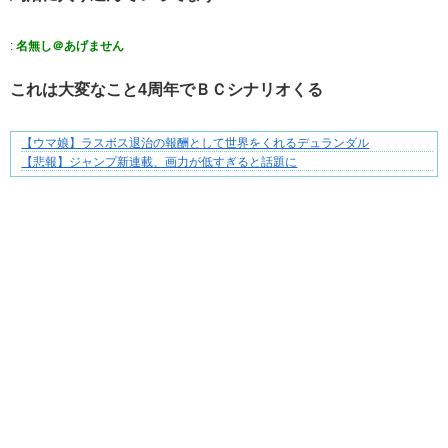
:
名無し＠あげません
これは大変なこと4周年でＢＣシナリオくる
【ウマ娘】ラスボス退治の報酬として世界をくれるデュランダル
ブブ家のドタバタが、今日も愛おしい！
【悲報】ジャンプ新連載、画力が低すぎると話題に
Powered by livedoor 相互RSS