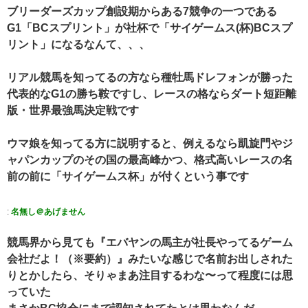
ブリーダーズカップ創設期からある7競争の一つである
G1「BCスプリント」が社杯で「サイゲームス(杯)BCスプ
リント」になるなんて、、、
リアル競馬を知ってるの方なら種牡馬ドレフォンが勝った
代表的なG1の勝ち鞍ですし、レースの格ならダート短距離
版・世界最強馬決定戦です
ウマ娘を知ってる方に説明すると、例えるなら凱旋門やジ
ャパンカップのその国の最高峰かつ、格式高いレースの名
前の前に「サイゲームス杯」が付くという事です
:
名無し＠あげません
競馬界から見ても『エバヤンの馬主が社長やってるゲーム
会社だよ！（※要約）』みたいな感じで名前お出しされた
りとかしたら、そりゃまあ注目するわな〜って程度には思
っていた