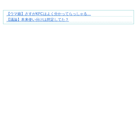
【ウマ娘】さすがKFCはよく分かってらっしゃる…
大変だけど幸せ。等身大の子育て物語。
【議論】本来使い分けは想定してた？
Powered by livedoor 相互RSS