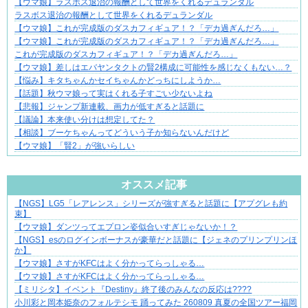
【ウマ娘】ラスボス退治の報酬として世界をくれるデュランダル
ラスボス退治の報酬として世界をくれるデュランダル
【ウマ娘】これが完成版のダスカフィギュア！？「デカ過ぎんだろ…」
【ウマ娘】これが完成版のダスカフィギュア！？「デカ過ぎんだろ…」
これが完成版のダスカフィギュア！？「デカ過ぎんだろ…」
【ウマ娘】差しはエバヤンタクトの賢2構成に可能性を感じなくもない…？
【悩み】キタちゃんかセイちゃんかどっちにしようか…
【話題】秋ウマ娘って実はくれる子すごい少ないよね
【悲報】ジャンプ新連載、画力が低すぎると話題に
【議論】本来使い分けは想定してた？
【相談】ブーケちゃんってどういう子か知らないんだけど
【ウマ娘】「賢2」が強いらしい
Powered by livedoor 相互RSS
オススメ記事
【NGS】LG5「レアレンス」シリーズが強すぎると話題に【アプグレも約
平穏が少しずつ壊れていく家族の物語。
束】
【ウマ娘】ダンツってエプロン姿似合いすぎじゃないか！？
【NGS】esのログインボーナスが豪華だと話題に【ジェネのプリンプリンほ
か】
【ウマ娘】さすがKFCはよく分かってらっしゃる…
【ウマ娘】さすがKFCはよく分かってらっしゃる…
【ミリシタ】イベント『Destiny』終了後のみんなの反応は????
小川彩と岡本姫奈のフォルテシモ 踊ってみた 260809 真夏の全国ツアー福岡