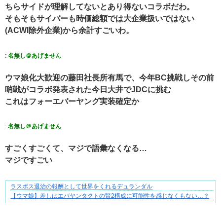
ちらサイドが理解してないとあり得ないコラボだわ。
そもそもサイバーも時価総額では大企業扱いではない
(ACWI除外企業)から余計すごいわ。
:
名無し＠あげません
ウマ娘化大歓迎の藤田社長所有馬で、今年BC挑戦しその前
哨戦がコラボ発表された今日大井でJDCに挑む
これはフォーエバーヤング実装確定か
:
名無し＠あげません
すごくすごくて、マジで語彙なくなる…
マジですごい
ラスボス退治の報酬として世界をくれるデュランダル
身近すぎる“厄介な人たち”が大集合！
【ウマ娘】差しはエバヤンタクトの賢2構成に可能性を感じなくもない…？
Powered by livedoor 相互RSS