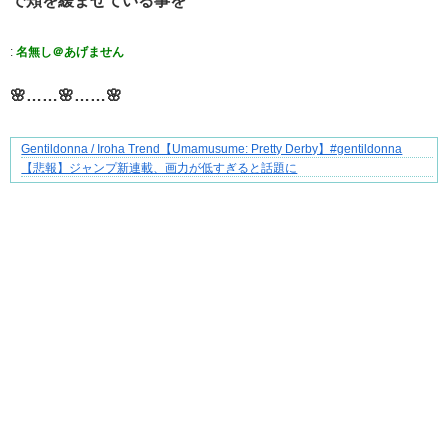
で頬を緩ませている事を
:
名無し＠あげません
🌸……🌸……🌸
Gentildonna / Iroha Trend【Umamusume: Pretty Derby】#gentildonna
【マンガ】海外病院トラブルファイル
【悲報】ジャンプ新連載、画力が低すぎると話題に
Powered by livedoor 相互RSS