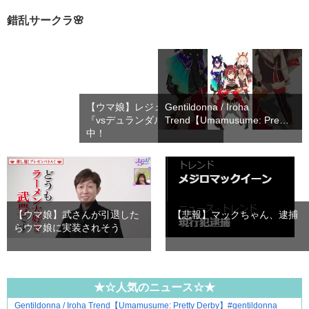
錯乱サークラ🌸
【ウマ娘】レジェンドレース
Gentildonna / Iroha
『vsデュランダル』が開催
Trend【Umamusume: Pre…
中！
【ウマ娘】武さんが引退した
【悲報】マックちゃん、逮捕
らウマ娘に実装されそう
★☆人気のニュース☆★
Gentildonna / Iroha Trend【Umamusume: Pretty Derby】#gentildonna
恋は疑惑に染まり、狂気へ変わる