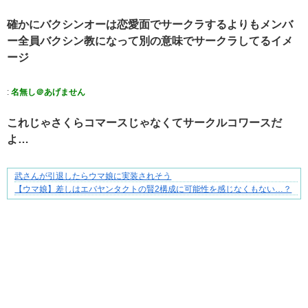
確かにバクシンオーは恋愛面でサークラするよりもメンバ
ー全員バクシン教になって別の意味でサークラしてるイメ
ージ
:
名無し＠あげません
これじゃさくらコマースじゃなくてサークルコワースだ
よ…
武さんが引退したらウマ娘に実装されそう
【マンガ】バラシ屋トシヤの漫画セレクション
【ウマ娘】差しはエバヤンタクトの賢2構成に可能性を感じなくもない…？
Powered by livedoor 相互RSS