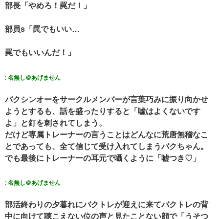
部長「やめろ！罠だ！」
部員s「罠でもいい…
罠でもいいんだ！」
:
名無し＠あげません
バクシンオーをサークルメンバーが言葉巧みに振り向かせ
ようとするも、話を盛ったりすると「嘘はよくないです
よ」と釘を刺されてしまう。
だけど専属トレーナーの言うことはどんなに荒唐無稽なこ
とであっても、全て信じて受け入れてしまうバクちゃん。
でも最後にトレーナーの耳元で囁くように「嘘つき♡」
:
名無し＠あげません
部活終わりの夕暮れにバクトレが迎えに来てバクトレの背
中に向けて聴こえない位の声と見たことない顔で「うそつ