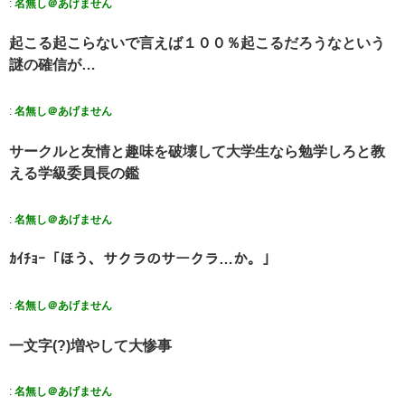
:
名無し＠あげません
起こる起こらないで言えば１００％起こるだろうなという
謎の確信が…
:
名無し＠あげません
サークルと友情と趣味を破壊して大学生なら勉学しろと教
える学級委員長の鑑
:
名無し＠あげません
ｶｲﾁｮｰ「ほう、サクラのサークラ…か。」
:
名無し＠あげません
一文字(?)増やして大惨事
:
名無し＠あげません