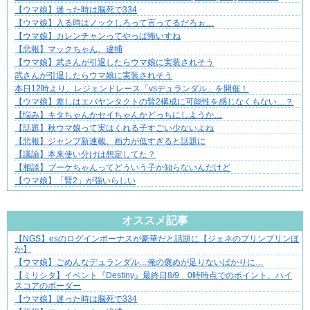
【ウマ娘】迷った時は脳死で334
【ウマ娘】入る時はノックしろって言ってるだろぉ…
【ウマ娘】カレンチャンってやっぱ怖いすね
【悲報】マックちゃん、逮捕
【ウマ娘】武さんが引退したらウマ娘に実装されそう
武さんが引退したらウマ娘に実装されそう
本日12時より、レジェンドレース「vsデュランダル」を開催！
【ウマ娘】差しはエバヤンタクトの賢2構成に可能性を感じなくもない…？
【悩み】キタちゃんかセイちゃんかどっちにしようか…
【話題】秋ウマ娘って実はくれる子すごい少ないよね
【悲報】ジャンプ新連載、画力が低すぎると話題に
【議論】本来使い分けは想定してた？
【相談】ブーケちゃんってどういう子か知らないんだけど
【ウマ娘】「賢2」が強いらしい
Powered by livedoor 相互RSS
オススメ記事
【NGS】esのログインボーナスが豪華だと話題に【ジェネのプリンプリンほ
“変われない私”が動き出す瞬間に出会う
か】
【ウマ娘】ごめんなデュランダル…俺の褒めが足りないばかりに…
【ミリシタ】イベント『Destiny』最終日8/9 0時時点でのポイント、ハイ
スコアのボーダー
【ウマ娘】迷った時は脳死で334