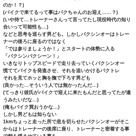
のか！？)
(バイクで来てるって事はバクちゃんのお迎え……？)
(いや待て…トレーナーさんって言ってたし現役時代の知り
合いって可能性も…)
などと思考を巡らす男ども。しかしバクシンオーはトレー
ナーの後ろに座るのではなく
「では参りましょうか！」とスタートの体勢に入る
「バクシンバクシーン！」
いきなりトップスピードで走り去っていくバクシンオー
慌ててバイクを発進させ、それを追いかけるバクトレ
それを見てホッと胸を撫で下ろす男ども
(良かった…そういう人では無かったんだ…)
(てっきり彼氏がバイクで迎えに来たもんだと思ってたが違
うみたいだな…)
(俺もバイク買おうかな…)
しかし男どもは知らない
1kmちょっと走った所で息を切らせたバクシンオーがそこ
からはトレーナーの後席に座り、トレーナーと密着する事