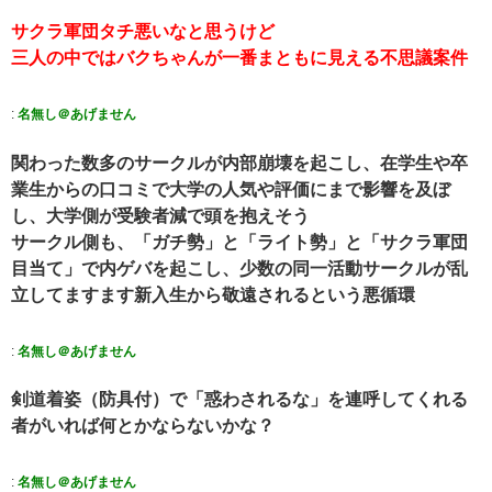
サクラ軍団タチ悪いなと思うけど
三人の中ではバクちゃんが一番まともに見える不思議案件
:
名無し＠あげません
関わった数多のサークルが内部崩壊を起こし、在学生や卒
業生からの口コミで大学の人気や評価にまで影響を及ぼ
し、大学側が受験者減で頭を抱えそう
サークル側も、「ガチ勢」と「ライト勢」と「サクラ軍団
目当て」で内ゲバを起こし、少数の同一活動サークルが乱
立してますます新入生から敬遠されるという悪循環
:
名無し＠あげません
剣道着姿（防具付）で「惑わされるな」を連呼してくれる
者がいれば何とかならないかな？
:
名無し＠あげません