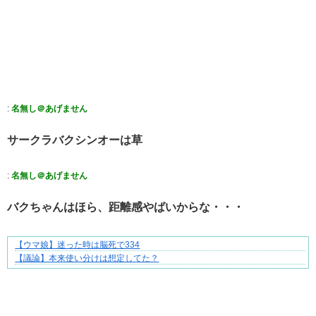
:
名無し＠あげません
サークラバクシンオーは草
:
名無し＠あげません
バクちゃんはほら、距離感やばいからな・・・
【ウマ娘】迷った時は脳死で334
好青年の片思いが壊れていくまで
【議論】本来使い分けは想定してた？
Powered by livedoor 相互RSS