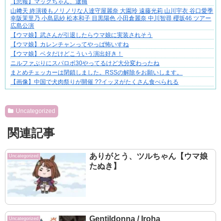
【悲報】マックちゃん、逮捕
山﨑天 終演後もノリノリな人達守屋麗奈 大園玲 遠藤光莉 山川宇衣 谷口愛季
幸阪茉里乃 小島凪紗 松本和子 目黒陽色 小田倉麗奈 中川智尋 櫻坂46 ツアー
広島公演
【ウマ娘】武さんが引退したらウマ娘に実装されそう
【ウマ娘】カレンチャンってやっぱ怖いすね
【ウマ娘】ベタだけどこういう演出好き！
ニルファぶりにスパロボ30やってるけど大分変わったね
まとめチェッカーは閉鎖しました。RSSの解除をお願いします。
【画像】中国で犬肉祭りが開催 ??イッヌがたくさん食べられる
Powered by livedoor 相互RSS
Uncategorized
関連記事
ありがとう、ツルちゃん【ウマ娘
Uncategorized
たぬき】
Gentildonna / Iroha
Uncategorized