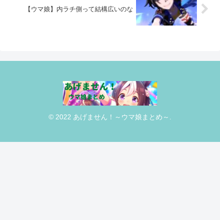
【ウマ娘】内ラチ側って結構広いのな
© 2022 あげません！～ウマ娘まとめ～.