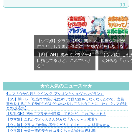
【ウマ娘】グラス「赤魚の煮
【SS】闇トレ「担当ウマ娘が
付？どうしてまた…」→ 結果
俺に対して嫌な顔をしなくな
ｗｗｗ
ったので、言葉責めをする
【8月LOH】初めてプラチナ4
【ウマ娘】これ
こ…
目指してるけど、これでいけ
ん好みな「カッ
る？
★☆人気のニュース☆★
4コマ「心から叫ぶウインバリアシオンとシュヴァルグラン」
ブブ家のドタバタが、今日も愛おしい！
【SS】闇トレ「担当ウマ娘が俺に対して嫌な顔をしなくなったので、言葉
責めをすることで身の毛がよだつ思いをしてもらうことにした」【ウマ娘/ま
とめ/反応集】
【8月LOH】初めてプラチナ4目指してるけど、これでいける？
【ウマ娘】これがウオッカさん好みな「カッケ～」水着？
【ウマ娘】グラス「赤魚の煮付？どうしてまた…」→ 結果ｗｗｗ
【ウマ娘】黄金一族の夏合宿 ゴルシちゃん完全出遅れ編