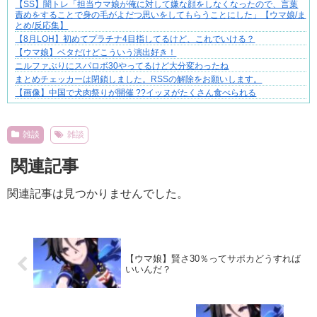
【SS】闇トレ「担当ウマ娘が俺に対して嫌な顔をしなくなったので、言葉
責めをすることで身の毛がよだつ思いをしてもらうことにした」【ウマ娘/ま
とめ/反応集】
【8月LOH】初めてプラチナ4目指してるけど、これでいける？
【ウマ娘】ベタだけどこういう演出好き！
ニルファぶりにスパロボ30やってるけど大分変わったね
まとめチェッカーは閉鎖しました。RSSの解除をお願いします。
【画像】中国で犬肉祭りが開催 ??イッヌがたくさん食べられる
Powered by livedoor 相互RSS
雑談
雑談
関連記事
関連記事は見つかりませんでした。
【ウマ娘】賢さ30％ってサポカどうすれば
いいんだ？