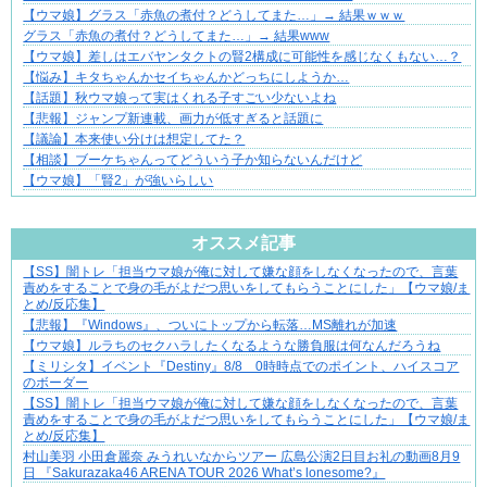
【ウマ娘】グラス「赤魚の煮付？どうしてまた…」→ 結果ｗｗｗ
グラス「赤魚の煮付？どうしてまた…」→ 結果www
【ウマ娘】差しはエバヤンタクトの賢2構成に可能性を感じなくもない…？
【悩み】キタちゃんかセイちゃんかどっちにしようか…
【話題】秋ウマ娘って実はくれる子すごい少ないよね
【悲報】ジャンプ新連載、画力が低すぎると話題に
【議論】本来使い分けは想定してた？
【相談】ブーケちゃんってどういう子か知らないんだけど
【ウマ娘】「賢2」が強いらしい
Powered by livedoor 相互RSS
オススメ記事
【SS】闇トレ「担当ウマ娘が俺に対して嫌な顔をしなくなったので、言葉
【マンガ】バラシ屋トシヤの漫画セレクション
責めをすることで身の毛がよだつ思いをしてもらうことにした」【ウマ娘/ま
とめ/反応集】
【悲報】『Windows』、ついにトップから転落…MS離れが加速
【ウマ娘】ルラちのセクハラしたくなるような勝負服は何なんだろうね
【ミリシタ】イベント『Destiny』8/8 0時時点でのポイント、ハイスコア
のボーダー
【SS】闇トレ「担当ウマ娘が俺に対して嫌な顔をしなくなったので、言葉
責めをすることで身の毛がよだつ思いをしてもらうことにした」【ウマ娘/ま
とめ/反応集】
村山美羽 小田倉麗奈 みうれいなからツアー 広島公演2日目お礼の動画8月9
日 『Sakurazaka46 ARENA TOUR 2026 What’s lonesome?』