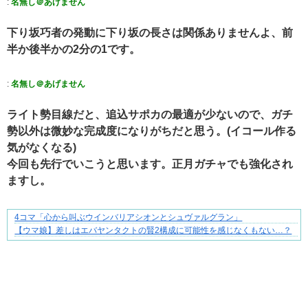
:
名無し＠あげません
下り坂巧者の発動に下り坂の長さは関係ありませんよ、前
半か後半かの2分の1です。
:
名無し＠あげません
ライト勢目線だと、追込サポカの最適が少ないので、ガチ
勢以外は微妙な完成度になりがちだと思う。(イコール作る
気がなくなる)
今回も先行でいこうと思います。正月ガチャでも強化され
ますし。
4コマ「心から叫ぶウインバリアシオンとシュヴァルグラン」
平穏が少しずつ壊れていく家族の物語。
【ウマ娘】差しはエバヤンタクトの賢2構成に可能性を感じなくもない…？
Powered by livedoor 相互RSS