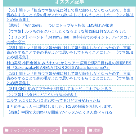
オススメ記事
【SS】闇トレ「担当ウマ娘が俺に対して嫌な顔をしなくなったので、言葉
“変われない私”が動き出す瞬間に出会う
責めをすることで身の毛がよだつ思いをしてもらうことにした」【ウマ娘/ま
とめ/反応集】
【悲報】『Windows』、ついにトップから転落…MS離れが加速
【ウマ娘】ルラちのセクハラしたくなるような勝負服は何なんだろうね
【ミリシタ】イベント『Destiny』8/8 0時時点でのポイント、ハイスコア
のボーダー
【SS】闇トレ「担当ウマ娘が俺に対して嫌な顔をしなくなったので、言葉
責めをすることで身の毛がよだつ思いをしてもらうことにした」【ウマ娘/ま
とめ/反応集】
村山美羽 小田倉麗奈 みうれいなからツアー 広島公演2日目お礼の動画8月9
日 『Sakurazaka46 ARENA TOUR 2026 What’s lonesome?』
【SS】闇トレ「担当ウマ娘が俺に対して嫌な顔をしなくなったので、言葉
責めをすることで身の毛がよだつ思いをしてもらうことにした」【ウマ娘/ま
とめ/反応集】
【8月LOH】初めてプラチナ4目指してるけど、これでいける？
【ウマ娘】ベタだけどこういう演出好き！
ニルファぶりにスパロボ30やってるけど大分変わったね
まとめチェッカーは閉鎖しました。RSSの解除をお願いします。
【画像】中国で犬肉祭りが開催 ??イッヌがたくさん食べられる
Powered by livedoor 相互RSS
チャンピオンズミーティング
チャンミ
攻略