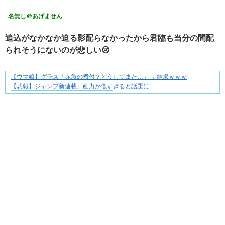
:
名無し＠あげません
追込がなかなか迫る影配らなかったから君臨も当分の間配
られそうにないのが悲しい😢
【ウマ娘】グラス「赤魚の煮付？どうしてまた…」→ 結果ｗｗｗ
【マンガ】バラシ屋トシヤの漫画セレクション
【悲報】ジャンプ新連載、画力が低すぎると話題に
Powered by livedoor 相互RSS