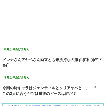
:
名無し＠あげません
ドンナさんアヤベさん両立とも未所持なの痛すぎる (◍꒪꒳​꒪
◍)՞
:
名無し＠あげません
今回の厨キャラはジェンティルとクリアヤベと…、…？
この2人に合うヤツは最後のピースは誰だ？