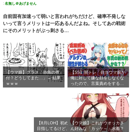
:
名無し＠あげません
自前固有加速って弱いと言われがちだけど、確率不発しな
いって言うメリットは一応あるんだよね。そしてあの戦術
にそのメリットがぶっ刺さる…
【ウマ娘】グラス「赤魚の煮
【SS】闇トレ「担当ウマ娘が
付？どうしてまた…」→ 結果
俺に対して嫌な顔をしなくな
ｗｗｗ
ったので、言葉責めをする
こ…
【8月LOH】初めてプラチナ4
【ウマ娘】これがウオッカさ
目指してるけど、これでいけ
ん好みな「カッケ～」水着？