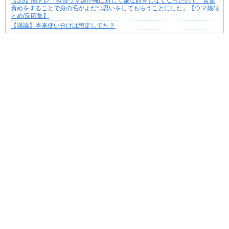
【SS】闇トレ「担当ウマ娘が俺に対して嫌な顔をしなくなったので、言葉
夫婦なのに、心が一番遠かった日々
責めをすることで身の毛がよだつ思いをしてもらうことにした」【ウマ娘/ま
とめ/反応集】
【議論】本来使い分けは想定してた？
Powered by livedoor 相互RSS