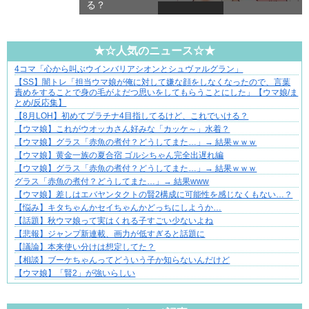
る？
★☆人気のニュース☆★
4コマ「心から叫ぶウインバリアシオンとシュヴァルグラン」
成長の先で気づいた想い、不器用な大人の恋
【SS】闇トレ「担当ウマ娘が俺に対して嫌な顔をしなくなったので、言葉
責めをすることで身の毛がよだつ思いをしてもらうことにした」【ウマ娘/ま
とめ/反応集】
【8月LOH】初めてプラチナ4目指してるけど、これでいける？
【ウマ娘】これがウオッカさん好みな「カッケ～」水着？
【ウマ娘】グラス「赤魚の煮付？どうしてまた…」→ 結果ｗｗｗ
【ウマ娘】黄金一族の夏合宿 ゴルシちゃん完全出遅れ編
【ウマ娘】グラス「赤魚の煮付？どうしてまた…」→ 結果ｗｗｗ
グラス「赤魚の煮付？どうしてまた…」→ 結果www
【ウマ娘】差しはエバヤンタクトの賢2構成に可能性を感じなくもない…？
【悩み】キタちゃんかセイちゃんかどっちにしようか…
【話題】秋ウマ娘って実はくれる子すごい少ないよね
【悲報】ジャンプ新連載、画力が低すぎると話題に
【議論】本来使い分けは想定してた？
【相談】ブーケちゃんってどういう子か知らないんだけど
【ウマ娘】「賢2」が強いらしい
Powered by livedoor 相互RSS