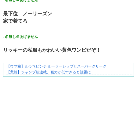
:
名無し＠あげません
最下位 ノーリーズン
家で着てろ
:
名無し＠あげません
リッキーの私服もかわいい黄色ワンピだぞ！
【ウマ娘】ルラちピンチ ルーラーシップとスーパークリーク
悩んでいるのは私だけ？夫との距離
【悲報】ジャンプ新連載、画力が低すぎると話題に
Powered by livedoor 相互RSS