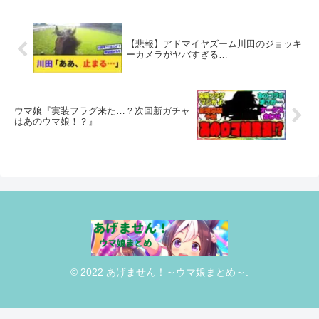
【悲報】アドマイヤズーム川田のジョッキ
ーカメラがヤバすぎる…
ウマ娘『実装フラグ来た…？次回新ガチャ
はあのウマ娘！？』
© 2022 あげません！～ウマ娘まとめ～.