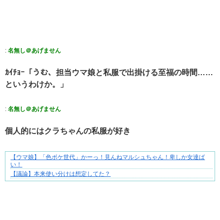
:
名無し＠あげません
ｶｲﾁｮｰ「うむ、担当ウマ娘と私服で出掛ける至福の時間……
というわけか。」
:
名無し＠あげません
個人的にはクラちゃんの私服が好き
【ウマ娘】「色ボケ世代」かーっ！見んねマルシュちゃん！卑しか女達ば
それは純愛か、それともストーカー疑惑か
い！
【議論】本来使い分けは想定してた？
Powered by livedoor 相互RSS