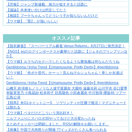
【悲報】ジャンプ新連載、画力が低すぎると話題に
【議論】本来使い分けは想定してた？
【相談】ブーケちゃんってどういう子か知らないんだけど
【ウマ娘】「賢2」が強いらしい
Powered by livedoor 相互RSS
オススメ記事
【脱衣麻雀】『スーパーリアル麻雀 Venus Returns』8月27日に発売決定！
恋は疑惑に染まり、狂気へ変わる
【NGS】esのログインボーナスが豪華だと話題に【ジェネのプリンプリンほ
か】
【ウマ娘】ルラちのセクハラしたくなるような勝負服は何なんだろうね
Gentildonna / Iroha Trend【Umamusume: Pretty Derby】#gentildonna
【ウマ娘】「色ボケ世代」かーっ！見んねマルシュちゃん！卑しか女達ば
い！
Gentildonna / Iroha Trend【Umamusume: Pretty Derby】#gentildonna
山﨑天 終演後もノリノリな人達守屋麗奈 大園玲 遠藤光莉 山川宇衣 谷口愛季
幸阪茉里乃 小島凪紗 松本和子 目黒陽色 小田倉麗奈 中川智尋 櫻坂46 ツアー
広島公演
【競馬】米G1ホイットニーS ソヴリンティが圧勝で復活！マグニチュード
は敗れる
【ウマ娘】ベタだけどこういう演出好き！
ニルファぶりにスパロボ30やってるけど大分変わったね
まとめチェッカーは閉鎖しました。RSSの解除をお願いします。
【画像】中国で犬肉祭りが開催 ??イッヌがたくさん食べられる