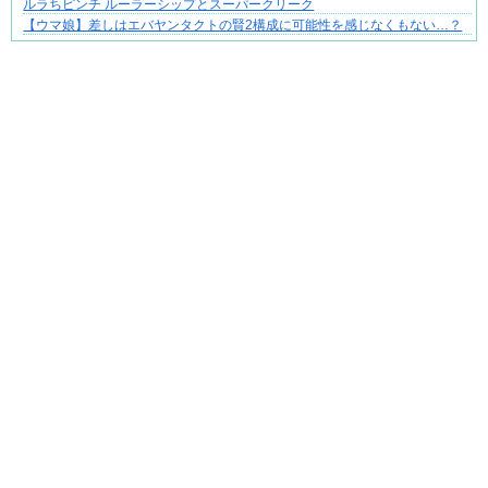
ルラちピンチ ルーラーシップとスーパークリーク
“変われない私”が動き出す瞬間に出会う
【ウマ娘】差しはエバヤンタクトの賢2構成に可能性を感じなくもない…？
Powered by livedoor 相互RSS