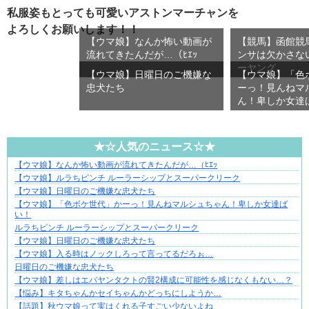
私服姿もとっても可愛いアストンマーチャンを
よろしくお願いします！！
【ウマ娘】なんか怖い動画が
【競馬】函館競
流れてきたんだが…（ﾋｴｯ
ンサは欠かさな
ーヤング
【ウマ娘】日曜日のご機嫌な
【ウマ娘】「色
忠犬たち
ーっ！見んねマ
ん！卑しか女達
★☆人気のニュース☆★
【ウマ娘】なんか怖い動画が流れてきたんだが…（ﾋｴｯ
“変われない私”が動き出す瞬間に出会う
【ウマ娘】ルラちピンチ ルーラーシップとスーパークリーク
【ウマ娘】日曜日のご機嫌な忠犬たち
【ウマ娘】「色ボケ世代」かーっ！見んねマルシュちゃん！卑しか女達ば
い！
ルラちピンチ ルーラーシップとスーパークリーク
【ウマ娘】日曜日のご機嫌な忠犬たち
【ウマ娘】入る時はノックしろって言ってるだろぉ…
日曜日のご機嫌な忠犬たち
【ウマ娘】差しはエバヤンタクトの賢2構成に可能性を感じなくもない…？
【悩み】キタちゃんかセイちゃんかどっちにしようか…
【話題】秋ウマ娘って実はくれる子すごい少ないよね