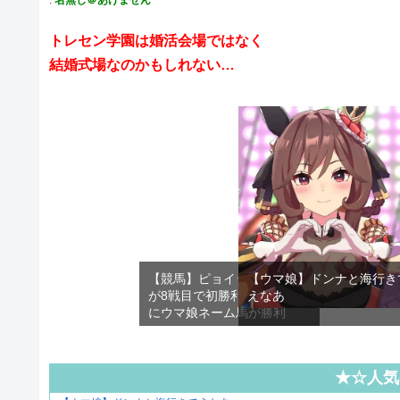
トレセン学園は婚活会場ではなく
結婚式場なのかもしれない…
【競馬】ピョイットハレルヤ
【ウマ娘】ドンナと海行き
が8戦目で初勝利！久しぶり
えなあ
にウマ娘ネーム馬が勝利
★☆人気