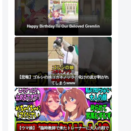
Happy Birthday To Our Beloved Gremlin
【悲報】ゴルシの娘コガネノソラの化けの皮が剥がれ
てしまうwww
【ウマ娘】『臨時教師で来たトレーナーに大人の顔で