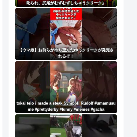
叱られ、尻尾がむずむずしちゃうクリーク』
【ウマ娘】お前らが待ち望んだゆっクリークが発売さ
れるぞ！
tokai teio i made a steak Symboli Rudolf #umamusu
me #prettyderby #funny #memes #gacha