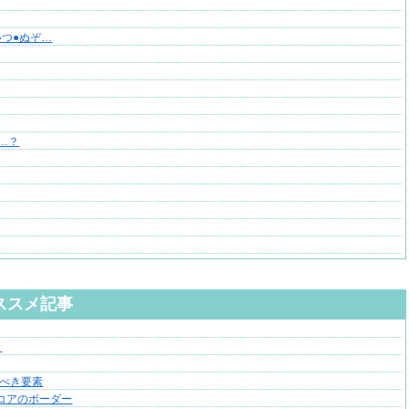
つ●ぬぞ…
…？
ススメ記事
く
るべき要素
スコアのボーダー