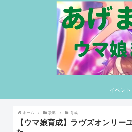
イベント
ホーム
攻略
育成
【ウマ娘育成】ラヴズオンリー
た。