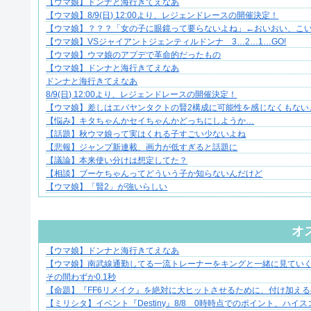
【ウマ娘】ドンナと海行きてえなあ
ずっと好き。俺はストーカーなんかじゃない。
【ウマ娘】8/9(日) 12:00より、レジェンドレースの開催決定！
【ウマ娘】？？？「女の子に眼鏡って要らないよね」←おいおい、こい
【ウマ娘】VSジャイアントジェンティルドンナ 3…2…1…GO!
【ウマ娘】ウマ娘のアプデで革命的だったもの
【ウマ娘】ドンナと海行きてえなあ
ドンナと海行きてえなあ
8/9(日) 12:00より、レジェンドレースの開催決定！
【ウマ娘】差しはエバヤンタクトの賢2構成に可能性を感じなくもない
【悩み】キタちゃんかセイちゃんかどっちにしようか…
【話題】秋ウマ娘って実はくれる子すごい少ないよね
【悲報】ジャンプ新連載、画力が低すぎると話題に
【議論】本来使い分けは想定してた？
【相談】ブーケちゃんってどういう子か知らないんだけど
【ウマ娘】「賢2」が強いらしい
Powered by livedoor 相互RSS
オ
【ウマ娘】ドンナと海行きてえなあ
身近すぎる“厄介な人たち”が大集合！
【ウマ娘】南武線通勤してる一流トレーナーをキングと一緒に見てい
その間わずか0.1秒
【命題】『FF6リメイク』を絶対に大ヒットさせるために、付け加え
【ミリシタ】イベント『Destiny』8/8 0時時点でのポイント、ハイ