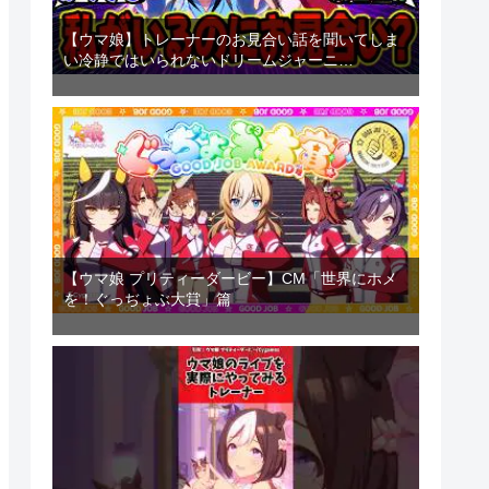
【ウマ娘】トレーナーのお見合い話を聞いてしま
い冷静ではいられないドリームジャーニ…
【ウマ娘 プリティーダービー】CM「世界にホメ
を！ぐっぢょぶ大賞」篇