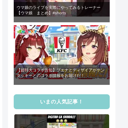
ウマ娘のライブを実際にやってみるトレーナー
【ウマ娘 まとめ】#shorts
【超特大コラボ告知】ブエナとディザイアがケン
タッキーとのコラボ情報をお届けだ！
いまの人気記事！