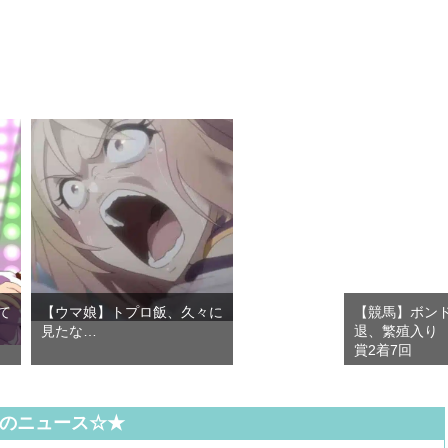
て
【ウマ娘】トプロ飯、久々に
【競馬】ボン
見たな…
退、繁殖入り 
賞2着7回
のニュース☆★