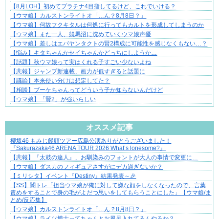
【8月LOH】初めてプラチナ4目指してるけど、これでいける？
【ウマ娘】カルストンライトオ「…ん？8月8日？」
【ウマ娘】何故フクキタルは何処に行ってもカルトを形成してしまうのか
【ウマ娘】また一人、競馬沼に沈めていくウマ娘声優
【ウマ娘】差しはエバヤンタクトの賢2構成に可能性を感じなくもない…？
【悩み】キタちゃんかセイちゃんかどっちにしようか…
【話題】秋ウマ娘って実はくれる子すごい少ないよね
【悲報】ジャンプ新連載、画力が低すぎると話題に
【議論】本来使い分けは想定してた？
【相談】ブーケちゃんってどういう子か知らないんだけど
【ウマ娘】「賢2」が強いらしい
Powered by livedoor 相互RSS
オススメ記事
櫻坂46 もみじ饅頭ツアー広島公演ありがとうございました！
好青年の片思いが壊れていくまで
『Sakurazaka46 ARENA TOUR 2026 What’s lonesome?』
【悲報】『太鼓の達人』、お馴染みのフォントが大人の事情で変更に…
【ウマ娘】ダスカのフィギュアさすがにデカ過ぎないか？
【ミリシタ】イベント『Destiny』結果発表～🎉
【SS】闇トレ「担当ウマ娘が俺に対して嫌な顔をしなくなったので、言葉
責めをすることで身の毛がよだつ思いをしてもらうことにした」【ウマ娘/ま
とめ/反応集】
【ウマ娘】カルストンライトオ「…ん？8月8日？」
【ウマ娘】ライツ博士ってちゃんとお風呂入れてるんやろか？