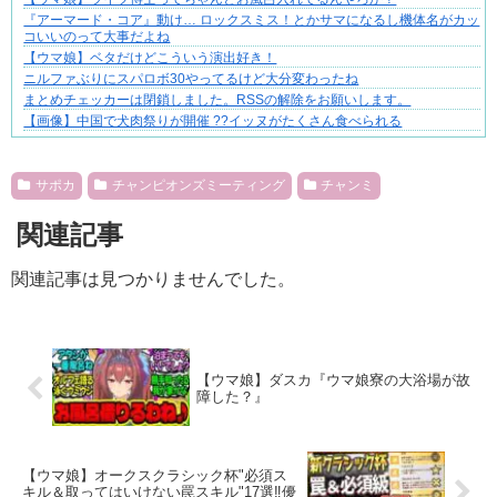
『アーマード・コア』動け… ロックスミス！とかサマになるし機体名がカッ
コいいのって大事だよね
【ウマ娘】ベタだけどこういう演出好き！
ニルファぶりにスパロボ30やってるけど大分変わったね
まとめチェッカーは閉鎖しました。RSSの解除をお願いします。
【画像】中国で犬肉祭りが開催 ??イッヌがたくさん食べられる
Powered by livedoor 相互RSS
サポカ
チャンピオンズミーティング
チャンミ
関連記事
関連記事は見つかりませんでした。
【ウマ娘】ダスカ『ウマ娘寮の大浴場が故
障した？』
【ウマ娘】オークスクラシック杯"必須ス
キル＆取ってはいけない罠スキル"17選‼優