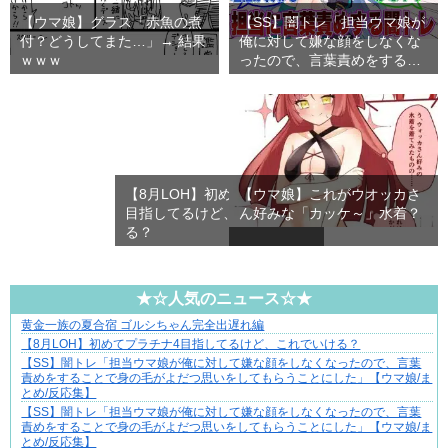
【ウマ娘】グラス「赤魚の煮
【SS】闇トレ「担当ウマ娘が
付？どうしてまた…」→ 結果
俺に対して嫌な顔をしなくな
ｗｗｗ
ったので、言葉責めをする
こ…
【8月LOH】初めてプラチナ4
【ウマ娘】これがウオッカさ
目指してるけど、これでいけ
ん好みな「カッケ～」水着？
る？
★☆人気のニュース☆★
黄金一族の夏合宿 ゴルシちゃん完全出遅れ編
先輩と後輩、距離が変わった日から始まる恋
【8月LOH】初めてプラチナ4目指してるけど、これでいける？
【SS】闇トレ「担当ウマ娘が俺に対して嫌な顔をしなくなったので、言葉
責めをすることで身の毛がよだつ思いをしてもらうことにした」【ウマ娘/ま
とめ/反応集】
【SS】闇トレ「担当ウマ娘が俺に対して嫌な顔をしなくなったので、言葉
責めをすることで身の毛がよだつ思いをしてもらうことにした」【ウマ娘/ま
とめ/反応集】