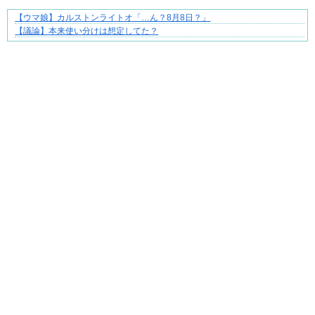
【ウマ娘】カルストンライトオ「…ん？8月8日？」
成長の先で気づいた想い、不器用な大人の恋
【議論】本来使い分けは想定してた？
Powered by livedoor 相互RSS