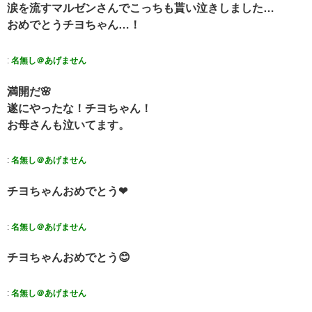
涙を流すマルゼンさんでこっちも貰い泣きしました…
おめでとうチヨちゃん…！
:
名無し＠あげません
満開だ🌸
遂にやったな！チヨちゃん！
お母さんも泣いてます。
:
名無し＠あげません
チヨちゃんおめでとう❤
:
名無し＠あげません
チヨちゃんおめでとう😊
:
名無し＠あげません