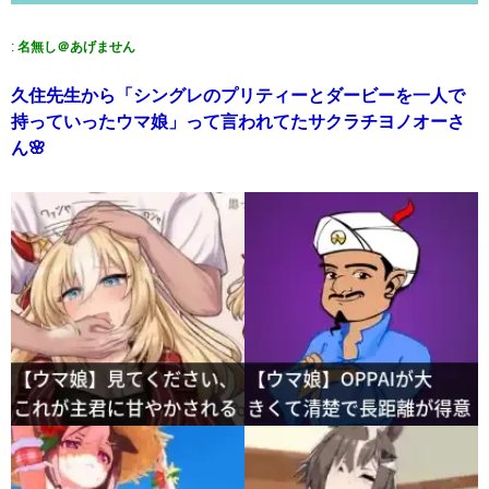
:
名無し＠あげません
久住先生から「シングレのプリティーとダービーを一人で
持っていったウマ娘」って言われてたサクラチヨノオーさ
ん🌸