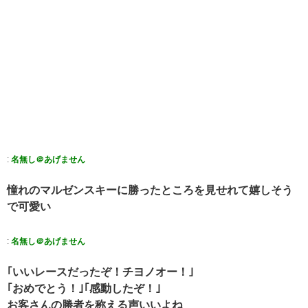
:
名無し＠あげません
憧れのマルゼンスキーに勝ったところを見せれて嬉しそう
で可愛い
:
名無し＠あげません
｢いいレースだったぞ！チヨノオー！｣
｢おめでとう！｣｢感動したぞ！｣
お客さんの勝者を称える声いいよね