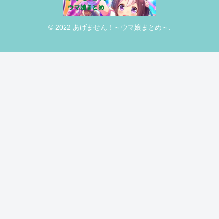
© 2022 あげません！～ウマ娘まとめ～.