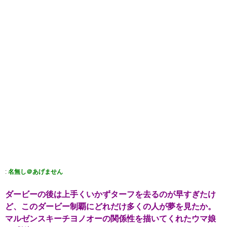
:
名無し＠あげません
ダービーの後は上手くいかずターフを去るのが早すぎたけ
ど、このダービー制覇にどれだけ多くの人が夢を見たか。
マルゼンスキーチヨノオーの関係性を描いてくれたウマ娘