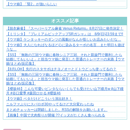
【ウマ娘】「賢2」が強いらしい
Powered by livedoor 相互RSS
オススメ記事
【脱衣麻雀】『スーパーリアル麻雀 Venus Returns』8月27日に発売決定！
ゾッとして、ほろりとする奇妙な物語。
【ミリシタ】『プレミアムピックアップSRガシャ』は 8/9(日)23:59まで!!
【ウマ娘】ケンタッキーのダンツの風貌がなんか怪しいお店みたいだな…
【ウマ娘】大人になればなるほど心に染みるターボの名言…また明日も遊ぼ
うな…
【SS】「無敗の三冠ウマ娘に春秋シニア三冠、それと凱旋門で勝利したら
結婚してもいいよ」と担当ウマ娘に発言した普通のトレーナーの末路【ウマ
娘/まとめ/反応集】
【8月LOH】先行のスタサポはチヨノオーとドトウどっち使ってるの？
【SS】「無敗の三冠ウマ娘に春秋シニア三冠、それと凱旋門で勝利したら
結婚してもいいよ」と担当ウマ娘に発言した普通のトレーナーの末路【ウマ
娘/まとめ/反応集】
​【櫻坂46】こんな可愛いビンタならいくらでも受けたい山下瞳月w #山下瞳
月 #谷口愛季 #森田ひかる #櫻坂46
【ウマ娘】ベタだけどこういう演出好き！
ニルファぶりにスパロボ30やってるけど大分変わったね
まとめチェッカーは閉鎖しました。RSSの解除をお願いします。
【画像】中国で犬肉祭りが開催 ??イッヌがたくさん食べられる
Powered by livedoor 相互RSS