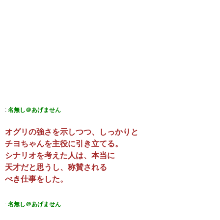
:
名無し＠あげません
オグリの強さを示しつつ、しっかりと
チヨちゃんを主役に引き立てる。
シナリオを考えた人は、本当に
天才だと思うし、称賛される
べき仕事をした。
:
名無し＠あげません