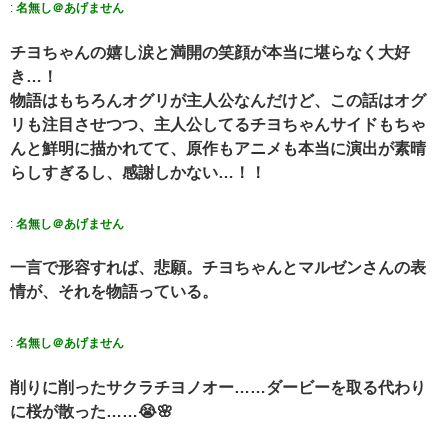
:
名無し＠あげません
チヨちゃんの嬉し涙と満開の笑顔が本当に堪らなく大好
き…！
物語はもちろんオグリが主人公なんだけど、この話はオグ
リも注目させつつ、主人公してるチヨちゃんサイドもちゃ
んと鮮明に描かれてて、原作もアニメも本当に演出が素晴
らしすぎるし、感謝しかない…！！
:
名無し＠あげません
一言で形容すれば、悲願。チヨちゃんとマルゼンさんの表
情が、それを物語っている。
:
名無し＠あげません
削りに削ったサクラチヨノオー……ダービーを取る代わり
に桜が散った……😭🌸