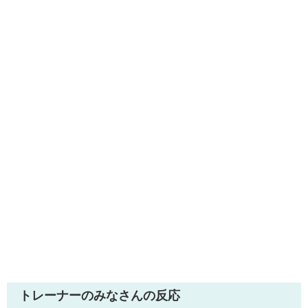
トレーナーのみなさんの反応