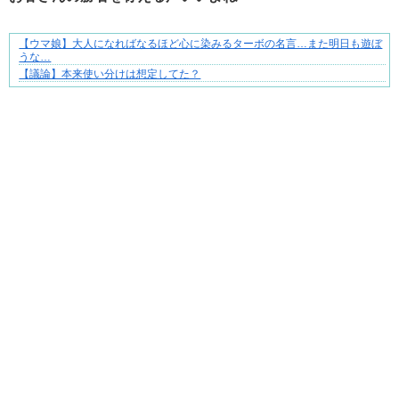
【ウマ娘】大人になればなるほど心に染みるターボの名言…また明日も遊ぼ
知らない土地で、主婦は孤独になる
うな…
【議論】本来使い分けは想定してた？
Powered by livedoor 相互RSS