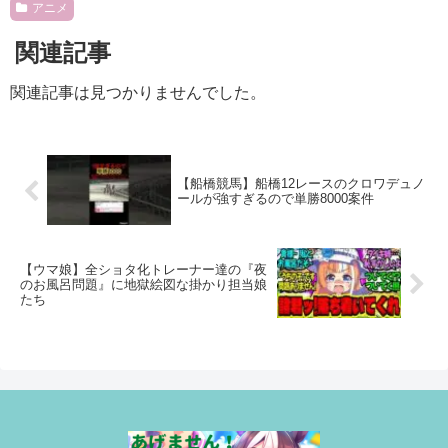
アニメ
関連記事
関連記事は見つかりませんでした。
【船橋競馬】船橋12レースのクロワデュノ
ールが強すぎるので単勝8000案件
【ウマ娘】全ショタ化トレーナー達の『夜
のお風呂問題』に地獄絵図な掛かり担当娘
たち