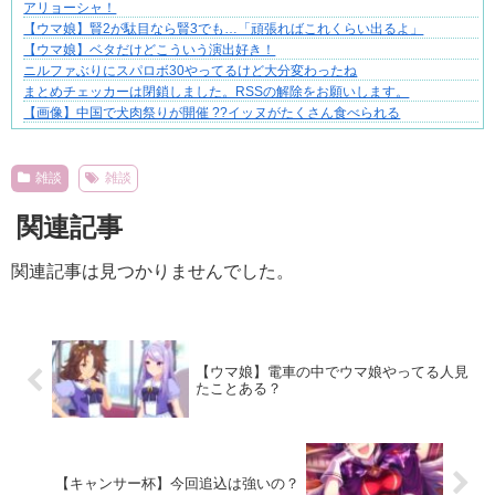
アリョーシャ！
【ウマ娘】賢2が駄目なら賢3でも…「頑張ればこれくらい出るよ」
【ウマ娘】ベタだけどこういう演出好き！
ニルファぶりにスパロボ30やってるけど大分変わったね
まとめチェッカーは閉鎖しました。RSSの解除をお願いします。
【画像】中国で犬肉祭りが開催 ??イッヌがたくさん食べられる
Powered by livedoor 相互RSS
雑談
雑談
関連記事
関連記事は見つかりませんでした。
【ウマ娘】電車の中でウマ娘やってる人見
たことある？
【キャンサー杯】今回追込は強いの？