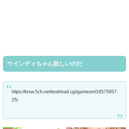
ウインディちゃん欲しいのだ
https://krsw.5ch.net/test/read.cgi/gamesm/16575957
25/