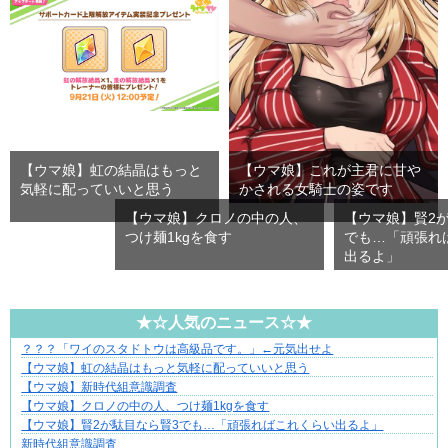
【ウマ娘】虹の結晶はもっと
【ウマ娘】これが主君に甘や
気軽に配っていいと思う
かされる女騎士の姿です
【ウマ娘】クロノの中の人、
【ウマ娘】賢2
つけ麺1kgを食す
でも…「頑張れ
出るよ」
★☆人気のニュース☆★
？？？「ワイのスタドトウは高級品です。」←元気出せよ
ずっと好き。俺はストーカーなんかじゃない。
【ウマ娘】虹の結晶はもっと気軽に配っていいと思う
【ウマ娘】新時代組意識調査
【ウマ娘】クロノの中の人、つけ麺1kgを食す
【ウマ娘】賢2が駄目なら賢3でも…「頑張ればこれくらい出るよ」
新時代組意識調査