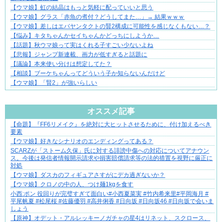
【ウマ娘】虹の結晶はもっと気軽に配っていいと思う
【ウマ娘】グラス「赤魚の煮付？どうしてまた…」→ 結果ｗｗｗ
【ウマ娘】差しはエバヤンタクトの賢2構成に可能性を感じなくもない…？
【悩み】キタちゃんかセイちゃんかどっちにしようか…
【話題】秋ウマ娘って実はくれる子すごい少ないよね
【悲報】ジャンプ新連載、画力が低すぎると話題に
【議論】本来使い分けは想定してた？
【相談】ブーケちゃんってどういう子か知らないんだけど
【ウマ娘】「賢2」が強いらしい
Powered by livedoor 相互RSS
オススメ記事
【命題】『FF6リメイク』を絶対に大ヒットさせるために、付け加えるべき
大変だけど幸せ。等身大の子育て物語。
要素
【ウマ娘】好きなシナリオのエンディングってある？
SCARZが「ストーム久保」氏に対する誹謗中傷への対応についてアナウン
ス。今後は発信者情報開示請求や損害賠償請求等の法的措置を視野に厳正に
対処
【ウマ娘】ダスカのフィギュアさすがにデカ過ぎないか？
【ウマ娘】クロノの中の人、つけ麺1kgを食す
小西:ポン 役回りが完璧すぎて面白い#小西夏菜実 #竹内希来里#平岡海月 #
平尾帆夏 #松尾桜 #佐藤優羽 #高井俐香 #日向坂 #日向坂46 #日向坂で会いま
しょう
【原神】オデット・アルレッキーノガチャの星4はリネット、スクロース、