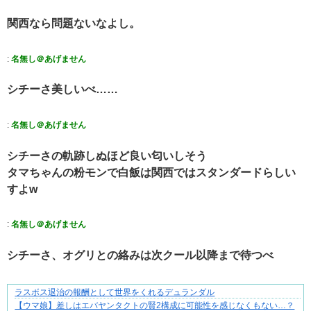
関西なら問題ないなよし。
:
名無し＠あげません
シチーさ美しいべ……
:
名無し＠あげません
シチーさの軌跡しぬほど良い匂いしそう
タマちゃんの粉モンで白飯は関西ではスタンダードらしい
すよw
:
名無し＠あげません
シチーさ、オグリとの絡みは次クール以降まで待つべ
ラスボス退治の報酬として世界をくれるデュランダル
悩んでいるのは私だけ？夫との距離
【ウマ娘】差しはエバヤンタクトの賢2構成に可能性を感じなくもない…？