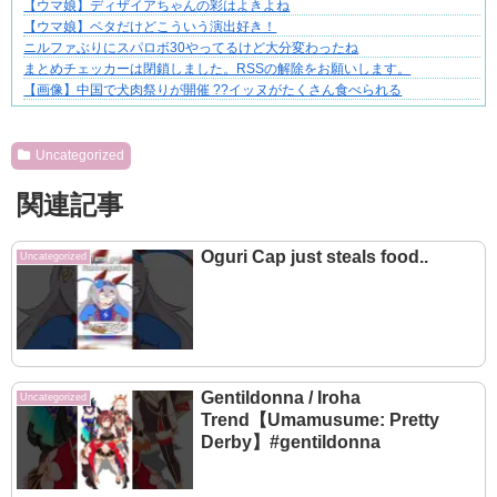
【ウマ娘】ディザイアちゃんの彩はよきよね
【ウマ娘】ベタだけどこういう演出好き！
ニルファぶりにスパロボ30やってるけど大分変わったね
まとめチェッカーは閉鎖しました。RSSの解除をお願いします。
【画像】中国で犬肉祭りが開催 ??イッヌがたくさん食べられる
Powered by livedoor 相互RSS
Uncategorized
関連記事
Oguri Cap just steals food..
Uncategorized
Gentildonna / Iroha
Uncategorized
Trend【Umamusume: Pretty
Derby】#gentildonna