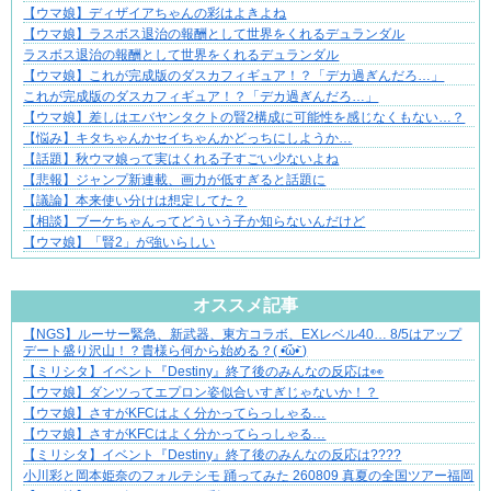
【ウマ娘】ディザイアちゃんの彩はよきよね
【ウマ娘】ラスボス退治の報酬として世界をくれるデュランダル
ラスボス退治の報酬として世界をくれるデュランダル
【ウマ娘】これが完成版のダスカフィギュア！？「デカ過ぎんだろ…」
これが完成版のダスカフィギュア！？「デカ過ぎんだろ…」
【ウマ娘】差しはエバヤンタクトの賢2構成に可能性を感じなくもない…？
【悩み】キタちゃんかセイちゃんかどっちにしようか…
【話題】秋ウマ娘って実はくれる子すごい少ないよね
【悲報】ジャンプ新連載、画力が低すぎると話題に
【議論】本来使い分けは想定してた？
【相談】ブーケちゃんってどういう子か知らないんだけど
【ウマ娘】「賢2」が強いらしい
Powered by livedoor 相互RSS
オススメ記事
【NGS】ルーサー緊急、新武器、東方コラボ、EXレベル40… 8/5はアップ
結婚生活の「当たり前」が壊れる瞬間
デート盛り沢山！？貴様ら何から始める？( •᷄ὤ•᷅ )
【ミリシタ】イベント『Destiny』終了後のみんなの反応は👀
【ウマ娘】ダンツってエプロン姿似合いすぎじゃないか！？
【ウマ娘】さすがKFCはよく分かってらっしゃる…
【ウマ娘】さすがKFCはよく分かってらっしゃる…
【ミリシタ】イベント『Destiny』終了後のみんなの反応は????
小川彩と岡本姫奈のフォルテシモ 踊ってみた 260809 真夏の全国ツアー福岡