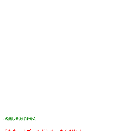
:
名無し＠あげません