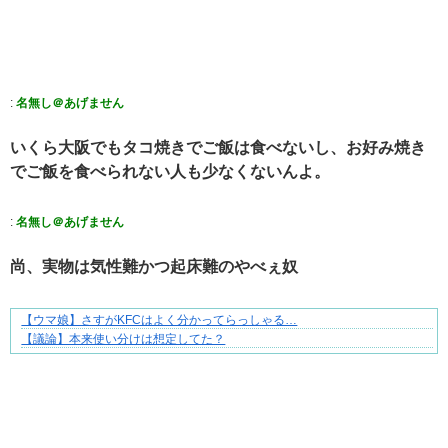
:
名無し＠あげません
いくら大阪でもタコ焼きでご飯は食べないし、お好み焼き
でご飯を食べられない人も少なくないんよ。
:
名無し＠あげません
尚、実物は気性難かつ起床難のやべぇ奴
【ウマ娘】さすがKFCはよく分かってらっしゃる…
【マンガ】バラシ屋トシヤの漫画セレクション
【議論】本来使い分けは想定してた？
Powered by livedoor 相互RSS