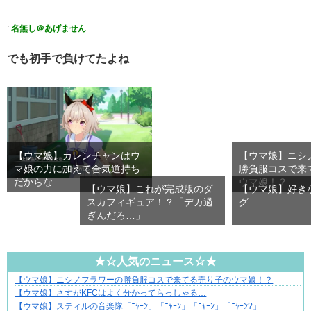
:
名無し＠あげません
でも初手で負けてたよね
【ウマ娘】カレンチャンはウ
【ウマ娘】ニシ
マ娘の力に加えて合気道持ち
勝負服コスで来
だからな
ウマ娘！？
【ウマ娘】これが完成版のダ
【ウマ娘】好き
スカフィギュア！？「デカ過
グ
ぎんだろ…」
★☆人気のニュース☆★
【ウマ娘】ニシノフラワーの勝負服コスで来てる売り子のウマ娘！？
それは純愛か、それともストーカー疑惑か
【ウマ娘】さすがKFCはよく分かってらっしゃる…
【ウマ娘】スティルの音楽隊「ﾆｬｰﾝ」「ﾆｬｰﾝ」「ﾆｬｰﾝ」「ﾆｬｰﾝ?」