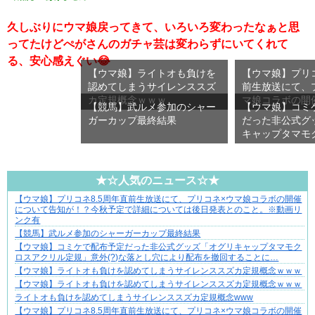
久しぶりにウマ娘戻ってきて、いろいろ変わったなぁと思
ってたけどぺがさんのガチャ芸は変わらずにいてくれて
る、安心感えぐい😂
【ウマ娘】ライトオも負けを
【ウマ娘】プリコ
認めてしまうサイレンススズ
前生放送にて、
カ定規概念ｗｗｗ
マ娘コラボの開
【競馬】武ルメ参加のシャー
【ウマ娘】コミ
ガーカップ最終結果
だった非公式グ
キャップタマモ
ル…
★☆人気のニュース☆★
【ウマ娘】プリコネ8.5周年直前生放送にて、プリコネ×ウマ娘コラボの開催
好青年の片思いが壊れていくまで
について告知が！？今秋予定で詳細については後日発表とのこと。※動画リ
ンク有
【競馬】武ルメ参加のシャーガーカップ最終結果
【ウマ娘】コミケで配布予定だった非公式グッズ「オグリキャップタマモク
ロスアクリル定規」意外(?)な落とし穴により配布を撤回することに…
【ウマ娘】ライトオも負けを認めてしまうサイレンススズカ定規概念ｗｗｗ
【ウマ娘】ライトオも負けを認めてしまうサイレンススズカ定規概念ｗｗｗ
ライトオも負けを認めてしまうサイレンススズカ定規概念www
【ウマ娘】プリコネ8.5周年直前生放送にて、プリコネ×ウマ娘コラボの開催