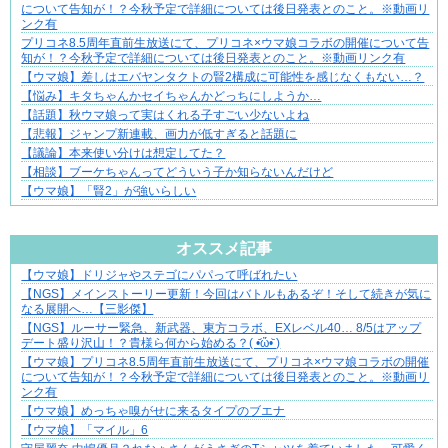
について告知が！？今秋予定で詳細については後日発表とのこと。※動画リ
ンク有
プリコネ8.5周年直前生放送にて、プリコネ×ウマ娘コラボの開催について告
知が！？今秋予定で詳細については後日発表とのこと。※動画リンク有
【ウマ娘】差しはエバヤンタクトの賢2構成に可能性を感じなくもない…？
【悩み】キタちゃんかセイちゃんかどっちにしようか…
【話題】秋ウマ娘って実はくれる子すごい少ないよね
【悲報】ジャンプ新連載、画力が低すぎると話題に
【議論】本来使い分けは想定してた？
【相談】ブーケちゃんってどういう子か知らないんだけど
【ウマ娘】「賢2」が強いらしい
Powered by livedoor 相互RSS
オススメ記事
【ウマ娘】ドリジャやステゴにパパって呼ばれたい
【マンガ】バラシ屋トシヤの漫画セレクション
【NGS】メインストーリー更新！今回はバトルもあるぞ！そして続きが気に
なる展開へ…【三影傑】
【NGS】ルーサー緊急、新武器、東方コラボ、EXレベル40… 8/5はアップ
デート盛り沢山！？貴様ら何から始める？( •᷄ὤ•᷅ )
【ウマ娘】プリコネ8.5周年直前生放送にて、プリコネ×ウマ娘コラボの開催
について告知が！？今秋予定で詳細については後日発表とのこと。※動画リ
ンク有
【ウマ娘】めっちゃ嗅がせに来るタイプのブエナ
【ウマ娘】「マイル」6