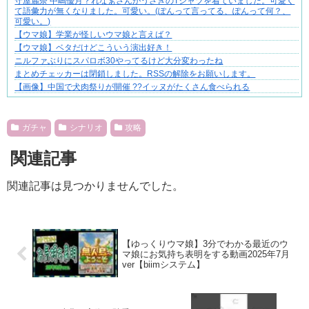
守屋麗奈 中嶋優月？れなぁさんがうさぎのTシャツを着ていました。可愛く
て語彙力が無くなりました。可愛い。(ぽんって言ってる、ぽんって何？、
可愛い。)⁡
【ウマ娘】学業が怪しいウマ娘と言えば？
【ウマ娘】ベタだけどこういう演出好き！
ニルファぶりにスパロボ30やってるけど大分変わったね
まとめチェッカーは閉鎖しました。RSSの解除をお願いします。
【画像】中国で犬肉祭りが開催 ??イッヌがたくさん食べられる
Powered by livedoor 相互RSS
ガチャ
シナリオ
攻略
関連記事
関連記事は見つかりませんでした。
【ゆっくりウマ娘】3分でわかる最近のウ
マ娘にお気持ち表明をする動画2025年7月
ver【biimシステム】