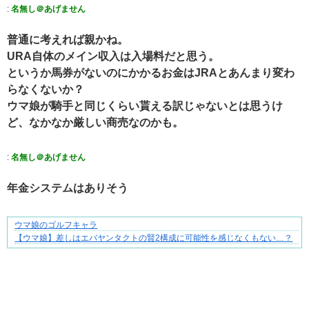
:
名無し＠あげません
普通に考えれば親かね。
URA自体のメイン収入は入場料だと思う。
というか馬券がないのにかかるお金はJRAとあんまり変わ
らなくないか？
ウマ娘が騎手と同じくらい貰える訳じゃないとは思うけ
ど、なかなか厳しい商売なのかも。
:
名無し＠あげません
年金システムはありそう
ウマ娘のゴルフキャラ
ゾッとして、ほろりとする奇妙な物語。
【ウマ娘】差しはエバヤンタクトの賢2構成に可能性を感じなくもない…？
Powered by livedoor 相互RSS