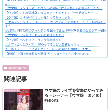
か】
【ウマ娘】ケンタッキーのダンツの風貌がなんか怪しいお店みたいだな…
【ウマ娘】これが完成版のダスカフィギュア！？「デカ過ぎんだろ…」
【ウマ娘】さすがKFCはよく分かってらっしゃる…
『エルデンリング ナイトレイン』作ってみたけど微妙だったビルドの話をし
よう
小川彩と岡本姫奈のフォルテシモ 踊ってみた 260809 真夏の全国ツアー福岡
【ウマ娘】ディザイアちゃんの彩はよきよね
【ウマ娘】ベタだけどこういう演出好き！
ニルファぶりにスパロボ30やってるけど大分変わったね
まとめチェッカーは閉鎖しました。RSSの解除をお願いします。
【画像】中国で犬肉祭りが開催 ??イッヌがたくさん食べられる
Powered by livedoor 相互RSS
Uncategorized
関連記事
ウマ娘のライブを実際にやってみ
Uncategorized
るトレーナー【ウマ娘 まとめ】
#shorts