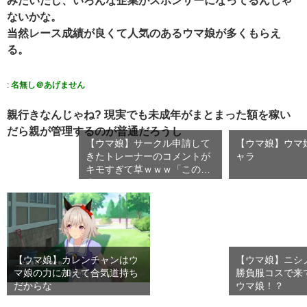
みたいだし、いろんな企業がスポンサーになってるんじゃ
ないかな。
当然レース成績が良くて人気のあるウマ娘が多くもらえ
る。
:
名無し＠あげません
親行きなんじゃね? 現実でも未成年がまとまった額を稼い
だら親が管理するのが普通だろうし
【ウマ娘】サークル申請して
【ウマ娘】ウマ
きたトレーナーのコメントが
ャラ
キモすぎて草ｗｗｗ「このま
ま…
【ウマ娘】カレンチャンはウ
【ウマ娘】ニシ
マ娘の力に加えて合気道持ち
勝負服コスで来
だからな
ウマ娘！？