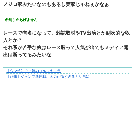
メジロ家みたいなのもあるし実家じゃねぇかなぁ
:
名無し＠あげません
レースで有名になって、雑誌取材やTV出演とか副次的な収
入とか？
それ系が苦手な娘はレース勝って人気が出てもメディア露
出は断ってるみたいな
【ウマ娘】ウマ娘のゴルフキャラ
好青年の片思いが壊れていくまで
【悲報】ジャンプ新連載、画力が低すぎると話題に
Powered by livedoor 相互RSS