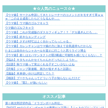
★☆人気のニュース☆★
【ウマ娘】サークル申請してきたトレーナーのコメントがキモすぎて草ｗｗ
1420gの娘がくれた“生きる力”。
ｗ「このまま成長したらどうなるんや…」
【ウマ娘】ウマ娘のゴルフキャラ
ウマ娘のゴルフキャラ
【ウマ娘】これが完成版のダスカフィギュア！？「デカ過ぎんだろ…」
【ウマ娘】好きなエンディング
【ウマ娘】さすがKFCはよく分かってらっしゃる…
【ウマ娘】カレンチャンはウマ娘の力に加えて合気道持ちだからな
たまには自分からシャカールを迎えに行こうと思うライツ博士
【ウマ娘】差しはエバヤンタクトの賢2構成に可能性を感じなくもない…？
【悩み】キタちゃんかセイちゃんかどっちにしようか…
【話題】秋ウマ娘って実はくれる子すごい少ないよね
【悲報】ジャンプ新連載、画力が低すぎると話題に
【議論】本来使い分けは想定してた？
【相談】ブーケちゃんってどういう子か知らないんだけど
【ウマ娘】「賢2」が強いらしい
Powered by livedoor 相互RSS
オススメ記事
漫☆画太郎読切作品「ドラゴンボール外伝」
共感必至の“日常修羅場”短編集！
【NGS】esのログインボーナスが豪華だと話題に【ジェネのプリンプリンほ