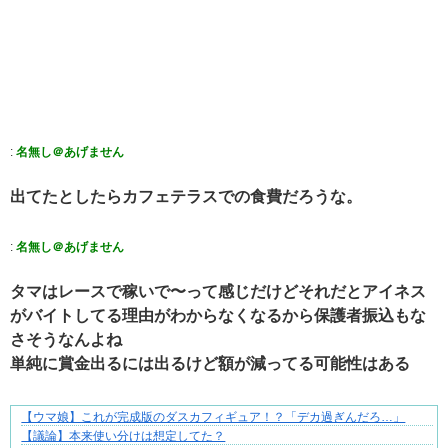
:
名無し＠あげません
出てたとしたらカフェテラスでの食費だろうな。
:
名無し＠あげません
タマはレースで稼いで〜って感じだけどそれだとアイネス
がバイトしてる理由がわからなくなるから保護者振込もな
さそうなんよね
単純に賞金出るには出るけど額が減ってる可能性はある
【ウマ娘】これが完成版のダスカフィギュア！？「デカ過ぎんだろ…」
爽やか青年に忍び寄るストーカー疑惑
【議論】本来使い分けは想定してた？