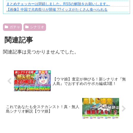
まとめチェッカーは閉鎖しました。RSSの解除をお願いします。
【画像】中国で犬肉祭りが開催 ??イッヌがたくさん食べられる
Powered by livedoor 相互RSS
ガチャ
シナリオ
関連記事
関連記事は見つかりませんでした。
【ウマ娘】査定が伸びる！新シナリオ『無
人島』でおすすめのサポカ編成3選！
これであなたも全ステカンスト！真・無人
島シナリオ解説【ウマ娘】