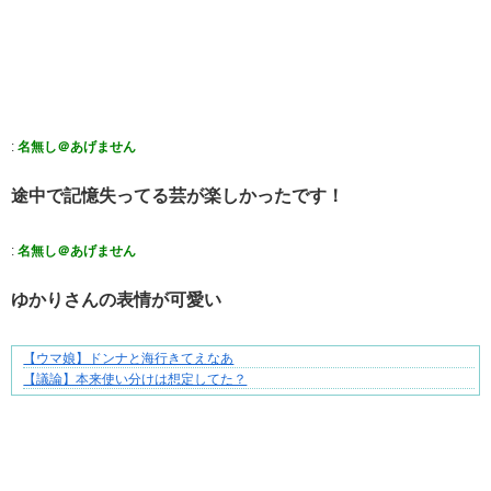
:
名無し＠あげません
途中で記憶失ってる芸が楽しかったです！
:
名無し＠あげません
ゆかりさんの表情が可愛い
【ウマ娘】ドンナと海行きてえなあ
三十路女子の仕事と恋、その先にあった本音
【議論】本来使い分けは想定してた？
Powered by livedoor 相互RSS