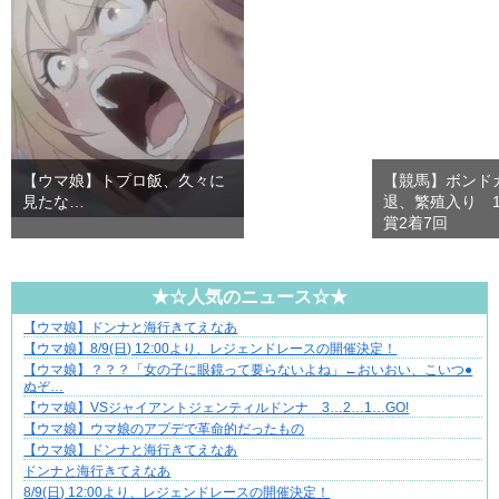
【ウマ娘】トプロ飯、久々に
【競馬】ボンド
見たな…
退、繁殖入り 1
賞2着7回
★☆人気のニュース☆★
【ウマ娘】ドンナと海行きてえなあ
【マンガ】海外病院トラブルファイル
【ウマ娘】8/9(日) 12:00より、レジェンドレースの開催決定！
【ウマ娘】？？？「女の子に眼鏡って要らないよね」←おいおい、こいつ●
ぬぞ…
【ウマ娘】VSジャイアントジェンティルドンナ 3…2…1…GO!
【ウマ娘】ウマ娘のアプデで革命的だったもの
【ウマ娘】ドンナと海行きてえなあ
ドンナと海行きてえなあ
8/9(日) 12:00より、レジェンドレースの開催決定！