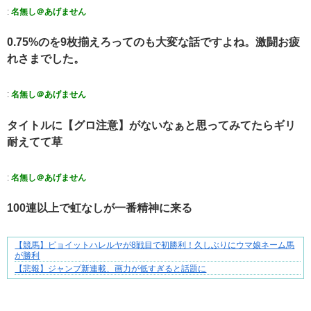
:
名無し＠あげません
0.75%のを9枚揃えろってのも大変な話ですよね。激闘お疲
れさまでした。
:
名無し＠あげません
タイトルに【グロ注意】がないなぁと思ってみてたらギリ
耐えてて草
:
名無し＠あげません
100連以上で虹なしが一番精神に来る
【競馬】ピョイットハレルヤが8戦目で初勝利！久しぶりにウマ娘ネーム馬
【マンガ】バラシ屋トシヤの漫画セレクション
が勝利
【悲報】ジャンプ新連載、画力が低すぎると話題に
Powered by livedoor 相互RSS