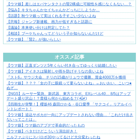
【ウマ娘】差しはエバヤンタクトの賢2構成に可能性を感じなくもない…？
【悩み】キタちゃんかセイちゃんかどっちにしようか…
【話題】秋ウマ娘って実はくれる子すごい少ないよね
【悲報】ジャンプ新連載、画力が低すぎると話題に
【議論】本来使い分けは想定してた？
【相談】ブーケちゃんってどういう子か知らないんだけど
【ウマ娘】「賢2」が強いらしい
Powered by livedoor 相互RSS
オススメ記事
【ウマ娘】正直ダンツと5年くらい付き合ってゆっくり結婚したい
ぜんぶ私が中心、そう思った瞬間から歪み出す
【ウマ娘】アイネスは陽射しや雨を防げそうなの良いよね
『スト6』サウジ大会、チリの15歳がリュウで優勝。賞金4000万を獲得
【ウマ娘】？？？「女の子に眼鏡って要らないよね」←おいおい、こいつ●
ぬぞ…
【NGS】ルーサー緊急、新武器、東方コラボ、EXレベル40… 8/5はアップ
デート盛り沢山！？貴様ら何から始める？( •᷄ὤ•᷅ )
【四期生が突撃！】櫻坂46 森田ひかる・谷口愛季 「サクコイ」リアルイベ
ントレポート！
【ウマ娘】追込サポカが一向にアップデートされない理由…「これだけ出さ
ないってことは」
【ウマ娘】ウマ娘のアプデで革命的だったもの
【ウマ娘】ベタだけどこういう演出好き！
ニルファぶりにスパロボ30やってるけど大分変わったね