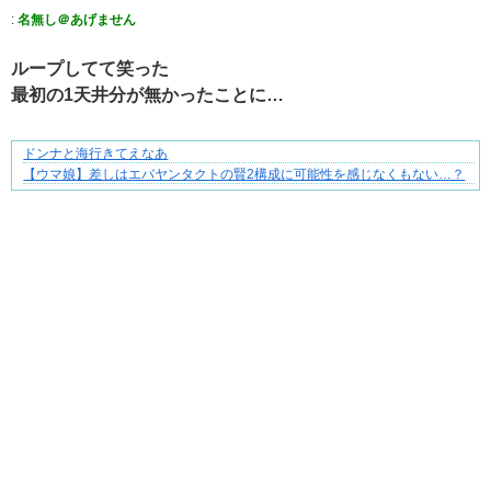
:
名無し＠あげません
ループしてて笑った
最初の1天井分が無かったことに…
ドンナと海行きてえなあ
妻が嫌すぎて壊れていった、ある夫の現実
【ウマ娘】差しはエバヤンタクトの賢2構成に可能性を感じなくもない…？
Powered by livedoor 相互RSS