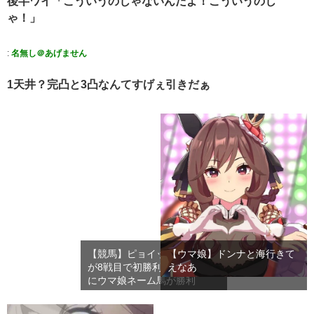
後半ワイ「こういうのじゃないんだよ！こういうのじ
ゃ！」
:
名無し＠あげません
1天井？完凸と3凸なんてすげぇ引きだぁ
【競馬】ピョイットハレルヤ
【ウマ娘】ドンナと海行きて
が8戦目で初勝利！久しぶり
えなあ
にウマ娘ネーム馬が勝利