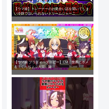
【ウマ娘】トレーナーのお見合い話を聞いてしま
い冷静ではいられないドリームジャーニ…
【ウマ娘 プリティーダービー】CM「世界にホメ
を！ぐっぢょぶ大賞」篇