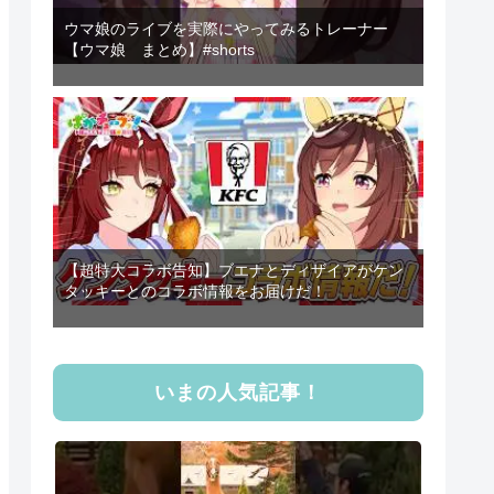
ウマ娘のライブを実際にやってみるトレーナー
【ウマ娘 まとめ】#shorts
【超特大コラボ告知】ブエナとディザイアがケン
タッキーとのコラボ情報をお届けだ！
いまの人気記事！