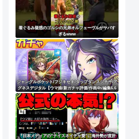
着ぐるみ疑惑のゴルシの兄弟オルフェーヴルがヤバす
ぎるwww
ジャングルポケット/フジキセキ/タップダンスシチー/ア
グネスデジタル【ウマ娘/新ガチャ評価/作画4h/編集6.6
h】
『日本メディアの“ナイスネイチャ愛”に海外勢が度肝