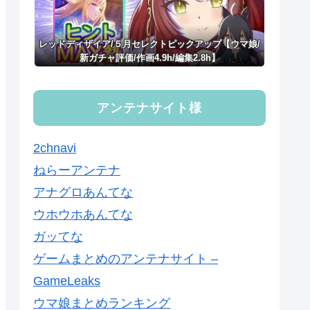
レッドディザイア/５月セレクトピックアップ【ウマ娘/
新ガチャ評価/作画4.9h/編集2.8h】
アンテナサイト様
2chnavi
ねらーアンテナ
アナグロあんてな
ウホウホあんてな
ガッてな
ゲームまとめのアンテナサイト –
GameLeaks
ウマ娘まとめランキング