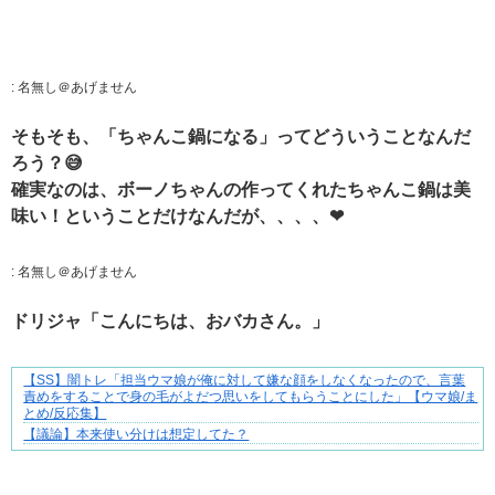
:
名無し＠あげません
そもそも、「ちゃんこ鍋になる」ってどういうことなんだ
ろう？😅
確実なのは、ボーノちゃんの作ってくれたちゃんこ鍋は美
味い！ということだけなんだが、、、、❤
:
名無し＠あげません
ドリジャ「こんにちは、おバカさん。」
【SS】闇トレ「担当ウマ娘が俺に対して嫌な顔をしなくなったので、言葉
三十路女子の仕事と恋、その先にあった本音
責めをすることで身の毛がよだつ思いをしてもらうことにした」【ウマ娘/ま
とめ/反応集】
【議論】本来使い分けは想定してた？
Powered by livedoor 相互RSS