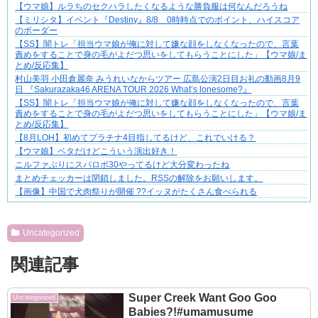
【ウマ娘】ルラちのセクハラしたくなるような勝負服は何なんだろうね
【ミリシタ】イベント『Destiny』8/8 0時時点でのポイント、ハイスコア
のボーダー
【SS】闇トレ「担当ウマ娘が俺に対して嫌な顔をしなくなったので、言葉
責めをすることで身の毛がよだつ思いをしてもらうことにした」【ウマ娘/ま
とめ/反応集】
村山美羽 小田倉麗奈 みうれいなからツアー 広島公演2日目お礼の動画8月9
日 『Sakurazaka46 ARENA TOUR 2026 What’s lonesome?』
【SS】闇トレ「担当ウマ娘が俺に対して嫌な顔をしなくなったので、言葉
責めをすることで身の毛がよだつ思いをしてもらうことにした」【ウマ娘/ま
とめ/反応集】
【8月LOH】初めてプラチナ4目指してるけど、これでいける？
【ウマ娘】ベタだけどこういう演出好き！
ニルファぶりにスパロボ30やってるけど大分変わったね
まとめチェッカーは閉鎖しました。RSSの解除をお願いします。
【画像】中国で犬肉祭りが開催 ??イッヌがたくさん食べられる
Powered by livedoor 相互RSS
Uncategorized
関連記事
Super Creek Want Goo Goo
Uncategorized
Babies?!#umamusume