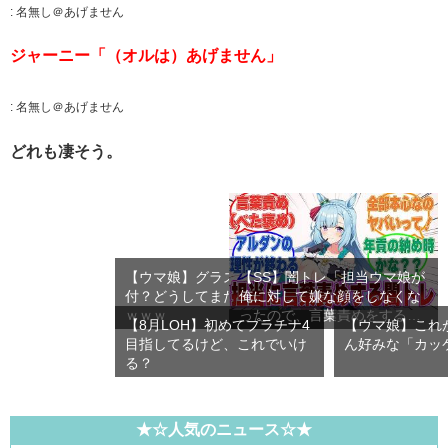
:
名無し＠あげません
ジャーニー「（オルは）あげません」
:
名無し＠あげません
どれも凄そう。
【ウマ娘】グラス「赤魚の煮
【SS】闇トレ「担当ウマ娘が
付？どうしてまた…」→ 結果
俺に対して嫌な顔をしなくな
ｗｗｗ
ったので、言葉責めをする
【8月LOH】初めてプラチナ4
【ウマ娘】これ
こ…
目指してるけど、これでいけ
ん好みな「カッ
る？
★☆人気のニュース☆★