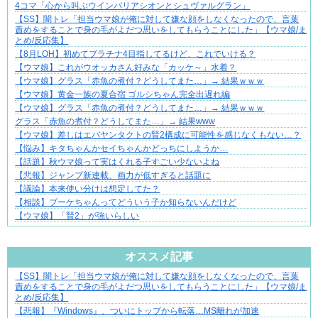
4コマ「心から叫ぶウインバリアシオンとシュヴァルグラン」
共感必至の“日常修羅場”短編集！
【SS】闇トレ「担当ウマ娘が俺に対して嫌な顔をしなくなったので、言葉
責めをすることで身の毛がよだつ思いをしてもらうことにした」【ウマ娘/ま
とめ/反応集】
【8月LOH】初めてプラチナ4目指してるけど、これでいける？
【ウマ娘】これがウオッカさん好みな「カッケ～」水着？
【ウマ娘】グラス「赤魚の煮付？どうしてまた…」→ 結果ｗｗｗ
【ウマ娘】黄金一族の夏合宿 ゴルシちゃん完全出遅れ編
【ウマ娘】グラス「赤魚の煮付？どうしてまた…」→ 結果ｗｗｗ
グラス「赤魚の煮付？どうしてまた…」→ 結果www
【ウマ娘】差しはエバヤンタクトの賢2構成に可能性を感じなくもない…？
【悩み】キタちゃんかセイちゃんかどっちにしようか…
【話題】秋ウマ娘って実はくれる子すごい少ないよね
【悲報】ジャンプ新連載、画力が低すぎると話題に
【議論】本来使い分けは想定してた？
【相談】ブーケちゃんってどういう子か知らないんだけど
【ウマ娘】「賢2」が強いらしい
Powered by livedoor 相互RSS
オススメ記事
【SS】闇トレ「担当ウマ娘が俺に対して嫌な顔をしなくなったので、言葉
ぜんぶ私が中心、そう思われたくないのに
責めをすることで身の毛がよだつ思いをしてもらうことにした」【ウマ娘/ま
とめ/反応集】
【悲報】『Windows』、ついにトップから転落…MS離れが加速