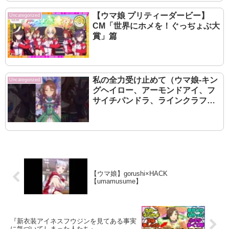
【ウマ娘 プリティーダービー】
Uncategorized
CM「世界にホメを！ぐっぢょぶ大
賞」篇
私の全力受け止めて（ウマ娘-キン
Uncategorized
グヘイロー、アーモンドアイ、フ
サイチパンドラ、ラインクラフ
ト）
【ウマ娘】gorushi×HACK
【umamusume】
『新衣装アイネスフウジンを見てある事実
に気づいてしまった人たち』