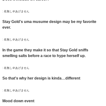
:
名無し＠あげません
Stay Gold's uma musume design may be my favorite
ever.
:
名無し＠あげません
In the game they make it so that Stay Gold sniffs
smelling salts before a race to hype herself up.
:
名無し＠あげません
So that's why her design is kinda…different
:
名無し＠あげません
Mood down event