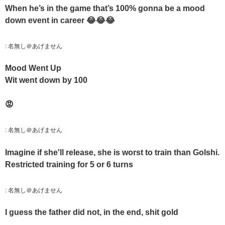
When he’s in the game that’s 100% gonna be a mood
down event in career 😂😂😂
:
名無し＠あげません
Mood Went Up
Wit went down by 100
😡
:
名無し＠あげません
Imagine if she'll release, she is worst to train than Golshi.
Restricted training for 5 or 6 turns
:
名無し＠あげません
I guess the father did not, in the end, shit gold