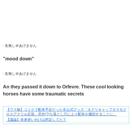
:
名無し＠あげません
"mood down"
:
名無し＠あげません
An they passed it down to Orfevre. These cool looking
horses have some traumatic secrets
【ウマ娘】コミケで配布予定だった非公式グッズ「オグリキャップタマモク
好青年の片思いが壊れていくまで
ロスアクリル定規」意外(?)な落とし穴により配布を撤回することに…
【議論】本来使い分けは想定してた？
Powered by livedoor 相互RSS