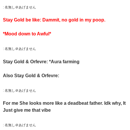
:
名無し＠あげません
Stay Gold be like: Dammit, no gold in my poop.
*Mood down to Awful*
:
名無し＠あげません
Stay Gold & Orfevre: *Aura farming
Also Stay Gold & Orfevre:
:
名無し＠あげません
For me She looks more like a deadbeat father. Idk why, It
Just give me that vibe
:
名無し＠あげません