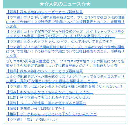
★☆人気のニュース☆★
【競馬】武ルメ参加のシャーガーカップ最終結果
好青年の片思いが壊れていくまで
【ウマ娘】プリコネ8.5周年直前生放送にて、プリコネ×ウマ娘コラボの開催
について告知が！？今秋予定で詳細については後日発表とのこと。※動画リ
ンク有
【ウマ娘】コミケで配布予定だった非公式グッズ「オグリキャップタマモク
ロスアクリル定規」意外(?)な落とし穴により配布を撤回することに…
【ウマ娘】タクトのクマちゃんTシャツ、なんで汗かいてるんです？
【ウマ娘】プリコネ8.5周年直前生放送にて、プリコネ×ウマ娘コラボの開催
について告知が！？今秋予定で詳細については後日発表とのこと。※動画リ
ンク有
プリコネ8.5周年直前生放送にて、プリコネ×ウマ娘コラボの開催について告
知が！？今秋予定で詳細については後日発表とのこと。※動画リンク有
【競馬】武ルメ参加のシャーガーカップ最終結果
コミケで配布予定だった非公式グッズ「オグリキャップタマモクロスアクリ
ル定規」意外(?)な落とし穴により配布を撤回することに…
【ウマ娘】差しはエバヤンタクトの賢2構成に可能性を感じなくもない…？
【悩み】キタちゃんかセイちゃんかどっちにしようか…
【話題】秋ウマ娘って実はくれる子すごい少ないよね
【悲報】ジャンプ新連載、画力が低すぎると話題に
【議論】本来使い分けは想定してた？
【相談】ブーケちゃんってどういう子か知らないんだけど
【ウマ娘】「賢2」が強いらしい
Powered by livedoor 相互RSS