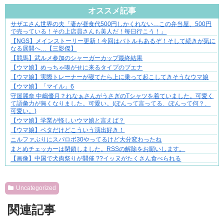
オススメ記事
サザエさん世界の夫「妻が昼食代500円しかくれない…この弁当屋、500円
ブブ家のドタバタが、今日も愛おしい！
で売っている！その上店員さんも美人だ！毎日行こう！」
【NGS】メインストーリー更新！今回はバトルもあるぞ！そして続きが気に
なる展開へ…【三影傑】
【競馬】武ルメ参加のシャーガーカップ最終結果
【ウマ娘】めっちゃ嗅がせに来るタイプのブエナ
【ウマ娘】実際トレーナーが寝てたら上に乗って起こしてきそうなウマ娘
【ウマ娘】「マイル」6
守屋麗奈 中嶋優月？れなぁさんがうさぎのTシャツを着ていました。可愛く
て語彙力が無くなりました。可愛い。(ぽんって言ってる、ぽんって何？、
可愛い。)⁡
【ウマ娘】学業が怪しいウマ娘と言えば？
【ウマ娘】ベタだけどこういう演出好き！
ニルファぶりにスパロボ30やってるけど大分変わったね
まとめチェッカーは閉鎖しました。RSSの解除をお願いします。
【画像】中国で犬肉祭りが開催 ??イッヌがたくさん食べられる
Powered by livedoor 相互RSS
Uncategorized
関連記事