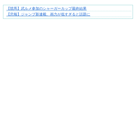
【競馬】武ルメ参加のシャーガーカップ最終結果
【マンガ】ぜんぶ私が中心
【悲報】ジャンプ新連載、画力が低すぎると話題に
Powered by livedoor 相互RSS