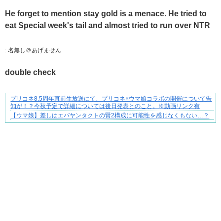
He forget to mention stay gold is a menace. He tried to
eat Special week's tail and almost tried to run over NTR
:
名無し＠あげません
double check
プリコネ8.5周年直前生放送にて、プリコネ×ウマ娘コラボの開催について告
三十路女子の仕事と恋、その先にあった本音
知が！？今秋予定で詳細については後日発表とのこと。※動画リンク有
【ウマ娘】差しはエバヤンタクトの賢2構成に可能性を感じなくもない…？
Powered by livedoor 相互RSS