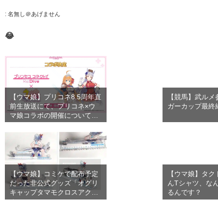
:
名無し＠あげません
😂
【ウマ娘】プリコネ8.5周年直
【競馬】武ルメ
前生放送にて、プリコネ×ウ
ガーカップ最終
マ娘コラボの開催について…
【ウマ娘】コミケで配布予定
【ウマ娘】タク
だった非公式グッズ「オグリ
んTシャツ、な
キャップタマモクロスアクリ
るんです？
ル…