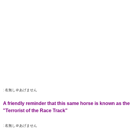
:
名無し＠あげません
A friendly reminder that this same horse is known as the
"Terrorist of the Race Track"
:
名無し＠あげません