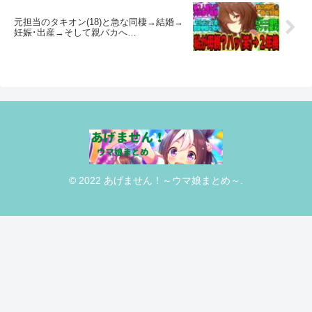
元担当のタキオン(18)と急な同棲→結婚→
妊娠･出産→そして親バカへ…
© 2022 あげません！～ウマ娘まとめ～.