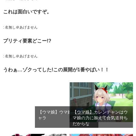
これは面白いですぞ。
:
名無し＠あげません
プリティ要素どこー!?
:
名無し＠あげません
うわぁ…ゾクってした!この展開が1番やばい！！
【ウマ娘】ウマ娘のゴルフキ
【ウマ娘】カレンチャンはウ
ャラ
マ娘の力に加えて合気道持ち
だからな