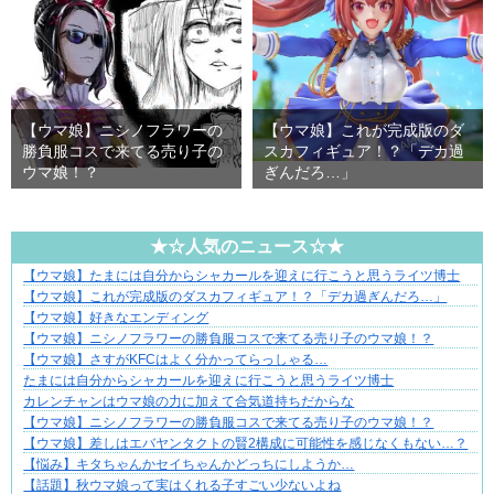
【ウマ娘】ニシノフラワーの
【ウマ娘】これが完成版のダ
勝負服コスで来てる売り子の
スカフィギュア！？「デカ過
ウマ娘！？
ぎんだろ…」
★☆人気のニュース☆★
【ウマ娘】たまには自分からシャカールを迎えに行こうと思うライツ博士
平穏が少しずつ壊れていく家族の物語。
【ウマ娘】これが完成版のダスカフィギュア！？「デカ過ぎんだろ…」
【ウマ娘】好きなエンディング
【ウマ娘】ニシノフラワーの勝負服コスで来てる売り子のウマ娘！？
【ウマ娘】さすがKFCはよく分かってらっしゃる…
たまには自分からシャカールを迎えに行こうと思うライツ博士
カレンチャンはウマ娘の力に加えて合気道持ちだからな
【ウマ娘】ニシノフラワーの勝負服コスで来てる売り子のウマ娘！？
【ウマ娘】差しはエバヤンタクトの賢2構成に可能性を感じなくもない…？
【悩み】キタちゃんかセイちゃんかどっちにしようか…
【話題】秋ウマ娘って実はくれる子すごい少ないよね