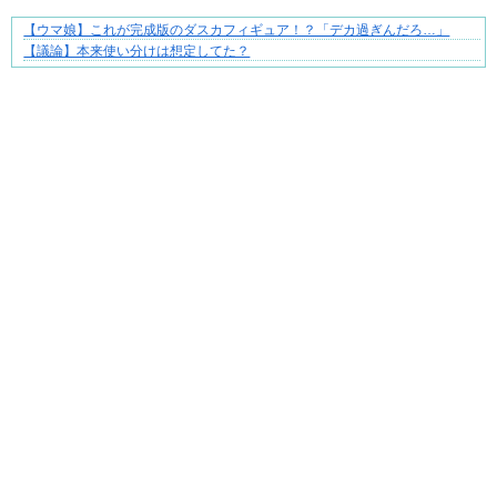
【ウマ娘】これが完成版のダスカフィギュア！？「デカ過ぎんだろ…」
三十路女子の仕事と恋、その先にあった本音
【議論】本来使い分けは想定してた？
Powered by livedoor 相互RSS