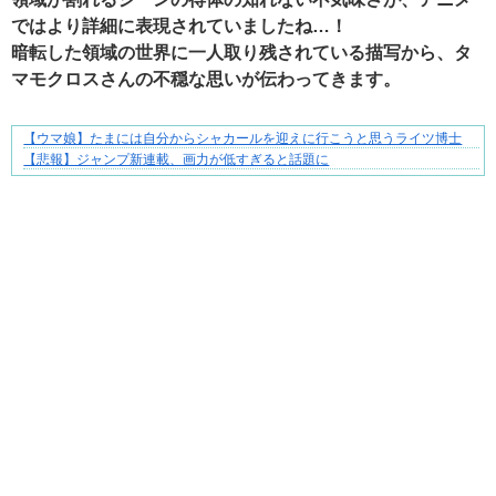
ではより詳細に表現されていましたね…！
暗転した領域の世界に一人取り残されている描写から、タ
マモクロスさんの不穏な思いが伝わってきます。
【ウマ娘】たまには自分からシャカールを迎えに行こうと思うライツ博士
共感必至の“日常修羅場”短編集！
【悲報】ジャンプ新連載、画力が低すぎると話題に
Powered by livedoor 相互RSS