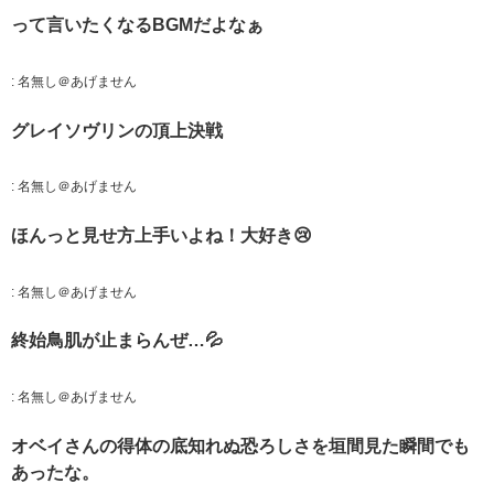
って言いたくなるBGMだよなぁ
:
名無し＠あげません
グレイソヴリンの頂上決戦
:
名無し＠あげません
ほんっと見せ方上手いよね！大好き😢
:
名無し＠あげません
終始鳥肌が止まらんぜ…💦
:
名無し＠あげません
オベイさんの得体の底知れぬ恐ろしさを垣間見た瞬間でも
あったな。