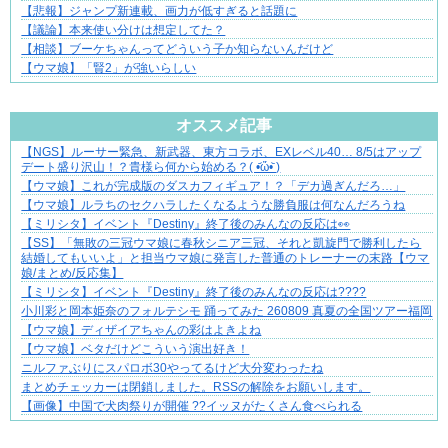
【悲報】ジャンプ新連載、画力が低すぎると話題に
【議論】本来使い分けは想定してた？
【相談】ブーケちゃんってどういう子か知らないんだけど
【ウマ娘】「賢2」が強いらしい
Powered by livedoor 相互RSS
オススメ記事
【NGS】ルーサー緊急、新武器、東方コラボ、EXレベル40… 8/5はアップ
共感必至の“日常修羅場”短編集！
デート盛り沢山！？貴様ら何から始める？( •᷄ὤ•᷅ )
【ウマ娘】これが完成版のダスカフィギュア！？「デカ過ぎんだろ…」
【ウマ娘】ルラちのセクハラしたくなるような勝負服は何なんだろうね
【ミリシタ】イベント『Destiny』終了後のみんなの反応は👀
【SS】「無敗の三冠ウマ娘に春秋シニア三冠、それと凱旋門で勝利したら
結婚してもいいよ」と担当ウマ娘に発言した普通のトレーナーの末路【ウマ
娘/まとめ/反応集】
【ミリシタ】イベント『Destiny』終了後のみんなの反応は????
小川彩と岡本姫奈のフォルテシモ 踊ってみた 260809 真夏の全国ツアー福岡
【ウマ娘】ディザイアちゃんの彩はよきよね
【ウマ娘】ベタだけどこういう演出好き！
ニルファぶりにスパロボ30やってるけど大分変わったね
まとめチェッカーは閉鎖しました。RSSの解除をお願いします。
【画像】中国で犬肉祭りが開催 ??イッヌがたくさん食べられる
Powered by livedoor 相互RSS