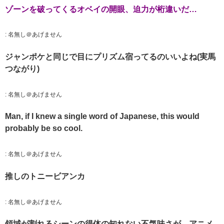
ゾーンを破ってくるオベイの開眼、迫力が桁違いだ…
:
名無し＠あげません
ジャンポケと同じで目にプリズム宿ってるのいいよね(実馬
つながり)
:
名無し＠あげません
Man, if I knew a single word of Japanese, this would
probably be so cool.
:
名無し＠あげません
推しのトニービアンカ
:
名無し＠あげません
領域が割れるシーンの得体の知れない不気味さが、アニメ