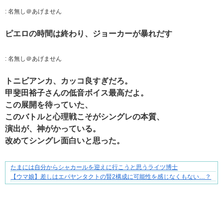
:
名無し＠あげません
ピエロの時間は終わり、ジョーカーが暴れだす
:
名無し＠あげません
トニビアンカ、カッコ良すぎだろ。
甲斐田裕子さんの低音ボイス最高だよ。
この展開を待っていた、
このバトルと心理戦こそがシングレの本質、
演出が、神がかっている。
改めてシングレ面白いと思った。
たまには自分からシャカールを迎えに行こうと思うライツ博士
1420gの娘がくれた“生きる力”。
【ウマ娘】差しはエバヤンタクトの賢2構成に可能性を感じなくもない…？
Powered by livedoor 相互RSS