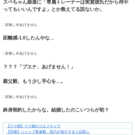
スペちゃん娘達に「専属トレーナーは実質彼氏だから何や
ってもいいんですよ」とか教えてる説ないか。
:
名無し＠あげません
距離感-1.0したんやな…
:
名無し＠あげません
？？？「ブエナ、あげません！」
親父殿、もう少し手心を…。
:
名無し＠あげません
終身契約したからな。結婚したのこいつらが初？
【ウマ娘】ウマ娘のゴルフキャラ
知らない土地で、主婦は孤独になる
【悲報】ジャンプ新連載、画力が低すぎると話題に