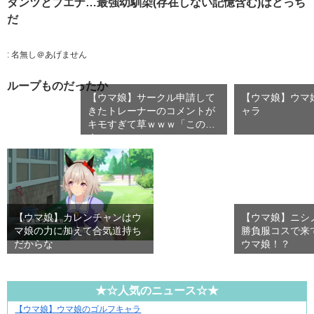
ダンツとブエナ…最強幼馴染(存在しない記憶含む)はどっち
だ
:
名無し＠あげません
ループものだったか
【ウマ娘】サークル申請して
【ウマ娘】ウマ
きたトレーナーのコメントが
ャラ
キモすぎて草ｗｗｗ「このま
ま…
【ウマ娘】カレンチャンはウ
【ウマ娘】ニシ
マ娘の力に加えて合気道持ち
勝負服コスで来
だからな
ウマ娘！？
★☆人気のニュース☆★
【ウマ娘】ウマ娘のゴルフキャラ
爽やか青年に忍び寄るストーカー疑惑