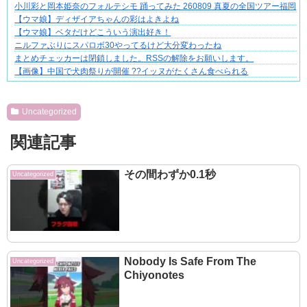
小川彩と岡本姫奈のフォルテシモ 踊ってみた 260809 真夏の全国ツアー福岡
【ウマ娘】ディザイアちゃんの彩はよきよね
【ウマ娘】ベタだけどこういう演出好き！
ニルファぶりにスパロボ30やってるけど大分変わったね
まとめチェッカーは閉鎖しました。RSSの解除をお願いします。
【画像】中国で犬肉祭りが開催 ??イッヌがたくさん食べられる
Powered by livedoor 相互RSS
Uncategorized
関連記事
その間わずか0.1秒
Uncategorized
Nobody Is Safe From The
Uncategorized
Chiyonotes