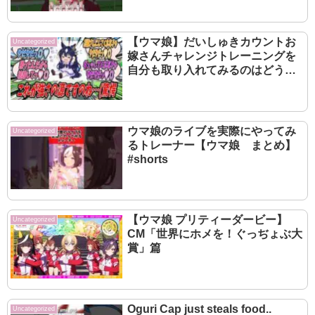
【ウマ娘】だいしゅきカウントお
Uncategorized
嫁さんチャレンジトレーニングを
自分も取り入れてみるのはどうか
と厳格な自分に提案してみたら無
意味であると即座に否定されたも
ののジェンティルに大差勝ちの成
果を出すヴィルシーナ
ウマ娘のライブを実際にやってみ
Uncategorized
るトレーナー【ウマ娘 まとめ】
#shorts
【ウマ娘 プリティーダービー】
Uncategorized
CM「世界にホメを！ぐっぢょぶ大
賞」篇
Oguri Cap just steals food..
Uncategorized