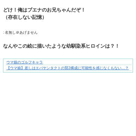
どけ！俺はブエナのお兄ちゃんだぞ！
（存在しない記憶）
:
名無し＠あげません
なんやこの絵に描いたような幼馴染系ヒロインは？！
ウマ娘のゴルフキャラ
三十路女子の仕事と恋、その先にあった本音
【ウマ娘】差しはエバヤンタクトの賢2構成に可能性を感じなくもない…？
Powered by livedoor 相互RSS