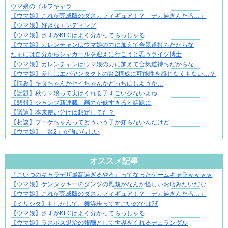
ウマ娘のゴルフキャラ
【ウマ娘】これが完成版のダスカフィギュア！？「デカ過ぎんだろ…」
【ウマ娘】好きなエンディング
【ウマ娘】さすがKFCはよく分かってらっしゃる…
【ウマ娘】カレンチャンはウマ娘の力に加えて合気道持ちだからな
たまには自分からシャカールを迎えに行こうと思うライツ博士
【ウマ娘】カレンチャンはウマ娘の力に加えて合気道持ちだからな
【ウマ娘】差しはエバヤンタクトの賢2構成に可能性を感じなくもない…？
【悩み】キタちゃんかセイちゃんかどっちにしようか…
【話題】秋ウマ娘って実はくれる子すごい少ないよね
【悲報】ジャンプ新連載、画力が低すぎると話題に
【議論】本来使い分けは想定してた？
【相談】ブーケちゃんってどういう子か知らないんだけど
【ウマ娘】「賢2」が強いらしい
Powered by livedoor 相互RSS
オススメ記事
『こいつのキャラデザ最高過ぎるやろ』ってなったゲームキャラｗｗｗｗ
小さなすれ違いが、夫を追い詰めていく
【ウマ娘】ケンタッキーのダンツの風貌がなんか怪しいお店みたいだな…
【ウマ娘】これが完成版のダスカフィギュア！？「デカ過ぎんだろ…」
【ミリシタ】もしかして、舞浜歩ってすごいのでは?💃
【ウマ娘】さすがKFCはよく分かってらっしゃる…
【ウマ娘】ラスボス退治の報酬として世界をくれるデュランダル