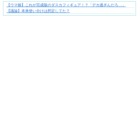
【ウマ娘】これが完成版のダスカフィギュア！？「デカ過ぎんだろ…」
妻が嫌すぎて壊れていった、ある夫の現実
【議論】本来使い分けは想定してた？
Powered by livedoor 相互RSS