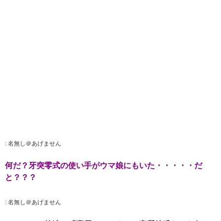
:
名無し＠あげません
何だ？牙突零式の使い手がウマ娘にもいた・・・・・だ
と？？？
:
名無し＠あげません