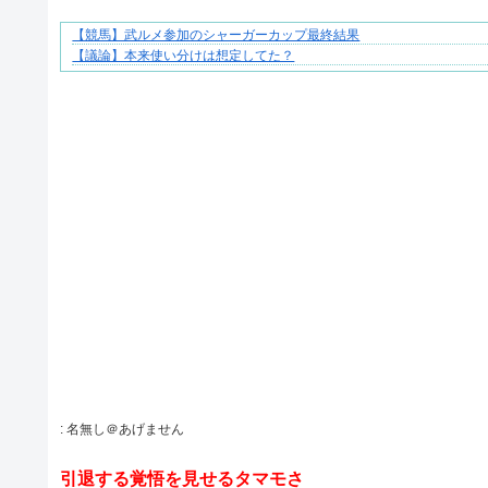
【競馬】武ルメ参加のシャーガーカップ最終結果
妻が嫌すぎて壊れていった、ある夫の現実
【議論】本来使い分けは想定してた？
Powered by livedoor 相互RSS
:
名無し＠あげません
引退する覚悟を見せるタマモさ