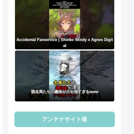
Accidental Fanservice | Shinko Windy x Agnes Digit
al
競走馬たちの趣味がクセ強すぎるwww
アンテナサイト様