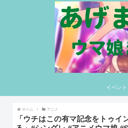
イベント
ホーム
アニメ
「ウチはこの有マ記念をトゥイ
る」#シングレ #アニメウマ娘 #