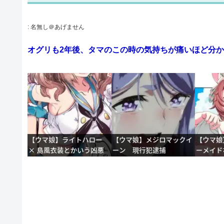
:
名無し＠あげません
オグリも2年後、タマのこの時の気持ちが痛いほど分