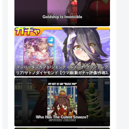
Goldship Is Invincible
マンハッタンカフェ/ジェンティルドンナ/グランアレグ
リア/サトノダイヤモンド【ウマ娘/新ガチャ評価/作画3.
8h+1.2h/編集5.8h】
Who Has The Cutest Sneeze?