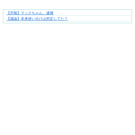
【悲報】マックちゃん、逮捕
身近すぎる“厄介な人たち”が大集合！
【議論】本来使い分けは想定してた？
Powered by livedoor 相互RSS