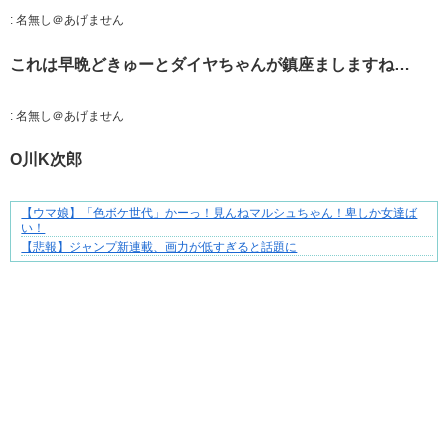
:
名無し＠あげません
これは早晩どきゅーとダイヤちゃんが鎮座ましますね…
:
名無し＠あげません
O川K次郎
【ウマ娘】「色ボケ世代」かーっ！見んねマルシュちゃん！卑しか女達ば
ずっと好き。俺はストーカーなんかじゃない。
い！
【悲報】ジャンプ新連載、画力が低すぎると話題に
Powered by livedoor 相互RSS