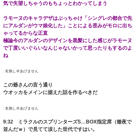
気で失望しちゃうのもちょっとわかってしまう
ラモーヌのキャラデザはぶっちゃけ「シングレの都合で先
にアルダンがウマ娘化した」ことによる歪みがモロに出ち
ゃってるからな正直
極論今のアルダンのデザインを黒髪にした感じがラモーヌ
で丁度いいぐらいなんじゃないかって思ったりもするのよ
ね
:
名無し＠あげません
この爺さんの言う通り
ウオッカをメインに据えた話を作るべきだ
:
名無し＠あげません
9:32 ミラクルのスプリンターズS…BOX指定席（徹夜で
並んだｗ）で見てて涙した世代ですはい。