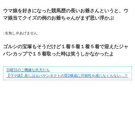
ウマ娘を好きになった競馬歴の長いお爺さんというと、ウ
マ娘当てクイズの例のお爺ちゃんがまず思い浮かぶ
:
名無し＠あげません
ゴルシの宝塚もそうだけど１着５着１着５着で迎えたジャ
パンカップで１５着取った時は笑うしかなかったよ
日曜日のご機嫌な忠犬たち
先輩と後輩、距離が変わった日から始まる恋
【ウマ娘】差しはエバヤンタクトの賢2構成に可能性を感じなくもない…？
Powered by livedoor 相互RSS