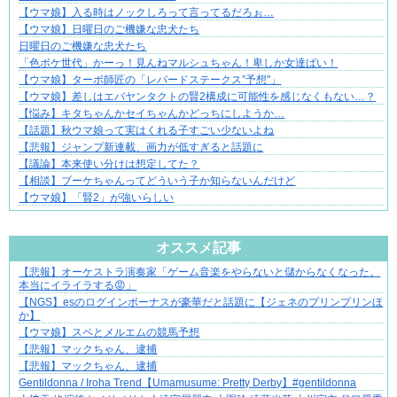
【ウマ娘】入る時はノックしろって言ってるだろぉ…
【ウマ娘】日曜日のご機嫌な忠犬たち
日曜日のご機嫌な忠犬たち
「色ボケ世代」かーっ！見んねマルシュちゃん！卑しか女達ばい！
【ウマ娘】ターボ師匠の「レパードステークス”予想"」
【ウマ娘】差しはエバヤンタクトの賢2構成に可能性を感じなくもない…？
【悩み】キタちゃんかセイちゃんかどっちにしようか…
【話題】秋ウマ娘って実はくれる子すごい少ないよね
【悲報】ジャンプ新連載、画力が低すぎると話題に
【議論】本来使い分けは想定してた？
【相談】ブーケちゃんってどういう子か知らないんだけど
【ウマ娘】「賢2」が強いらしい
Powered by livedoor 相互RSS
オススメ記事
【悲報】オーケストラ演奏家「ゲーム音楽をやらないと儲からなくなった。
先輩と後輩、距離が変わった日から始まる恋
本当にイライラする😡」
【NGS】esのログインボーナスが豪華だと話題に【ジェネのプリンプリンほ
か】
【ウマ娘】スペとメルエムの競馬予想
【悲報】マックちゃん、逮捕
【悲報】マックちゃん、逮捕
Gentildonna / Iroha Trend【Umamusume: Pretty Derby】#gentildonna