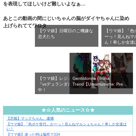
を表現してほしいけど難しいよなぁ…
あとこの動画の間にじいちゃんの脳がダイヤちゃんに染め
上げられててワロタ
【ウマ娘】日曜日のご機嫌な
【ウマ娘】「色
忠犬たち
ーっ！見んねマ
ん！卑しか女達
【ウマ娘】レジェンドレース
Gentildonna / Iroha
『vsデュランダル』が開催
Trend【Umamusume: Pre…
中！
★☆人気のニュース☆★
【悲報】マックちゃん、逮捕
【マンガ】海外病院トラブルファイル
【ウマ娘】「色ボケ世代」かーっ！見んねマルシュちゃん！卑しか女達ば
い！
【ウマ娘】迷った時は脳死で334