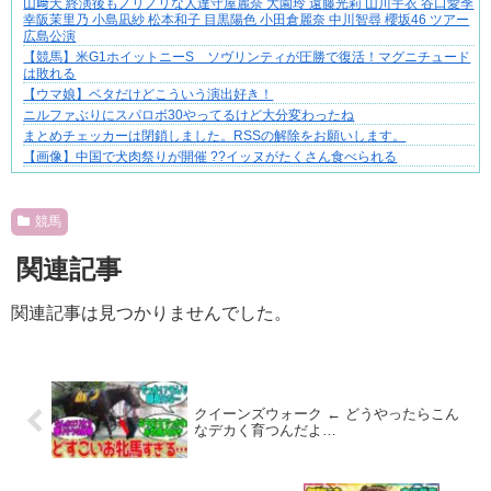
山﨑天 終演後もノリノリな人達守屋麗奈 大園玲 遠藤光莉 山川宇衣 谷口愛季
幸阪茉里乃 小島凪紗 松本和子 目黒陽色 小田倉麗奈 中川智尋 櫻坂46 ツアー
広島公演
【競馬】米G1ホイットニーS ソヴリンティが圧勝で復活！マグニチュード
は敗れる
【ウマ娘】ベタだけどこういう演出好き！
ニルファぶりにスパロボ30やってるけど大分変わったね
まとめチェッカーは閉鎖しました。RSSの解除をお願いします。
【画像】中国で犬肉祭りが開催 ??イッヌがたくさん食べられる
Powered by livedoor 相互RSS
競馬
関連記事
関連記事は見つかりませんでした。
クイーンズウォーク ← どうやったらこん
なデカく育つんだよ…