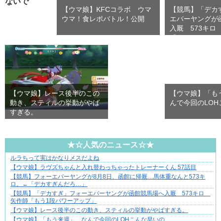
ないで
【ウマ娘】KFCコラボ ウマ
【競馬】「デカ
ウマ！食レポバトル！公開
エバーヤングが
入厩 573キロ
「も…
【ウマ娘】レース後半のこの
【ウマ娘】「も
動き、スティルの挙動がやば
んで今回のLO
すぎる。
★☆人気のニュース☆★
ルラちって実はかなりメスだよね
夫婦なのに、心が一番遠かった日々
【ウマ娘】ラヴズちゃんと入れ替わっちゃったトレーナーくん 57話目
【競馬】フォーエバーヤングが8月8日、函館に帰厩…馬体重なんと573キ
ロ。←「デカすぎんだろ…」
【競馬】「デカすぎ」フォーエバーヤングが函館競馬場へ入厩 573キロ
矢作師「もう1段パワーアップ」
【ウマ娘】レース後半のこの動き、スティルの挙動がやばすぎる。
【ウマ娘】「もう来週」 なんで今回のLOHこんな早いの