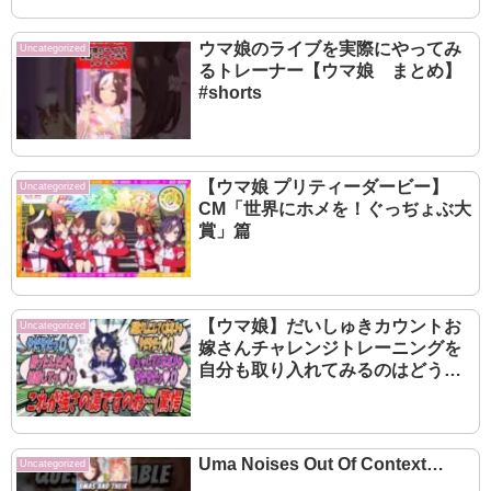
ウマ娘のライブを実際にやってみ
Uncategorized
るトレーナー【ウマ娘 まとめ】
#shorts
【ウマ娘 プリティーダービー】
Uncategorized
CM「世界にホメを！ぐっぢょぶ大
賞」篇
【ウマ娘】だいしゅきカウントお
Uncategorized
嫁さんチャレンジトレーニングを
自分も取り入れてみるのはどうか
と厳格な自分に提案してみたら無
意味であると即座に否定されたも
ののジェンティルに大差勝ちの成
果を出すヴィルシーナ
Uma Noises Out Of Context…
Uncategorized