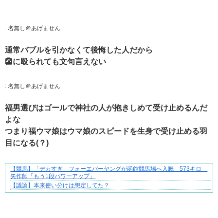
:
名無し＠あげません
通常バブルを引かなくて後悔した人だから
👺に殴られても文句言えない
:
名無し＠あげません
福男選びはゴールで神社の人が抱きしめて受け止めるんだ
よな
つまり福ウマ娘はウマ娘のスピードを生身で受け止める羽
目になる(？)
【競馬】「デカすぎ」フォーエバーヤングが函館競馬場へ入厩 573キロ
共感必至の“日常修羅場”短編集！
矢作師「もう1段パワーアップ」
【議論】本来使い分けは想定してた？
Powered by livedoor 相互RSS