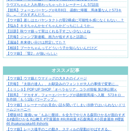
ラヴズちゃんと入れ替わっちゃったトレーナーくん 57話目
【競馬】フォーエバーヤングが8月8日、函館に帰厩…馬体重なんと573キ
ロ。←「デカすぎんだろ…」
【ウマ娘】差しはエバヤンタクトの賢2構成に可能性を感じなくもない…？
【悩み】キタちゃんかセイちゃんかどっちにしようか…
【話題】秋ウマ娘って実はくれる子すごい少ないよね
【悲報】ジャンプ新連載、画力が低すぎると話題に
【議論】本来使い分けは想定してた？
【相談】ブーケちゃんってどういう子か知らないんだけど
【ウマ娘】「賢2」が強いらしい
Powered by livedoor 相互RSS
オススメ記事
【ウマ娘】ウマ娘とウマドッグの大きさのイメージ
知らない土地で、主婦は孤独になる
【悲報】『太鼓の達人』、お馴染みのフォントが大人の事情で変更に…
【ミリシタ】POP UP SHOP「オペラセリア」コラボ情報 第2弾公開⚔
【競馬】「デカすぎ」フォーエバーヤングが函館競馬場へ入厩 573キロ
矢作師「もう1段パワーアップ」
【ウマ娘】トレーナーのお見合い話を聞いてしまい冷静ではいられないドリ
ームジャーニー
【櫻坂46】腹痛いw「もみじ饅頭」を全力でやりきる森田ひかるが面白すぎ
る#森田ひかる #山﨑天 #守屋麗奈 #向井純葉 #石森璃花 #小田倉麗奈 #櫻坂
46 #sakurazaka46 #shorts
【ウマ娘】レース後半のこの動き、スティルの挙動がやばすぎる。