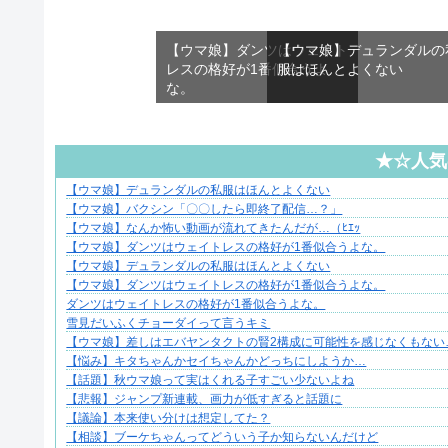
【ウマ娘】ダンツはウェイト
【ウマ娘】デュランダルの
レスの格好が1番似合うよ
服はほんとよくない
な。
★☆人気
【ウマ娘】デュランダルの私服はほんとよくない
ずっと好き。俺はストーカーなんかじゃない。
【ウマ娘】バクシン「〇〇したら即終了配信…？」
【ウマ娘】なんか怖い動画が流れてきたんだが…（ﾋｴｯ
【ウマ娘】ダンツはウェイトレスの格好が1番似合うよな。
【ウマ娘】デュランダルの私服はほんとよくない
【ウマ娘】ダンツはウェイトレスの格好が1番似合うよな。
ダンツはウェイトレスの格好が1番似合うよな。
雪見だいふくチョーダイって言うキミ
【ウマ娘】差しはエバヤンタクトの賢2構成に可能性を感じなくもない
【悩み】キタちゃんかセイちゃんかどっちにしようか…
【話題】秋ウマ娘って実はくれる子すごい少ないよね
【悲報】ジャンプ新連載、画力が低すぎると話題に
【議論】本来使い分けは想定してた？
【相談】ブーケちゃんってどういう子か知らないんだけど