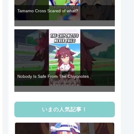
Tamamo Cross Scared of what?
Nobody Is Safe From The Chiyonotes
いまの人気記事！