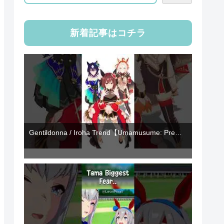
新着記事はコチラ
Gentildonna / Iroha Trend【Umamusume: Pre…