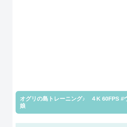
オグリの島トレーニング♪ ４K 60FPS #
娘