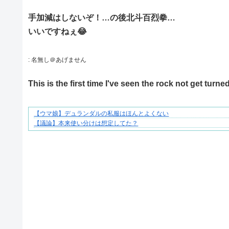
手加減はしないぞ！…の後北斗百烈拳…
いいですねぇ😂
:
名無し＠あげません
This is the first time I've seen the rock not get turned
【ウマ娘】デュランダルの私服はほんとよくない
大変だけど幸せ。等身大の子育て物語。
【議論】本来使い分けは想定してた？
Powered by livedoor 相互RSS