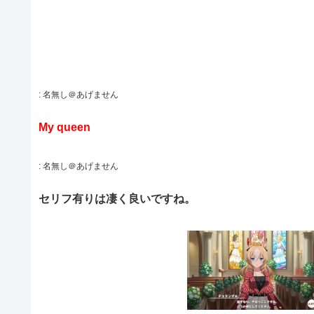
:
名無し＠あげません
My queen
:
名無し＠あげません
セリフ有りは凄く良いですね。