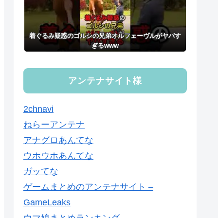
着ぐるみ疑惑のゴルシの兄弟オルフェーヴルがヤバす
ぎるwww
アンテナサイト様
2chnavi
ねらーアンテナ
アナグロあんてな
ウホウホあんてな
ガッてな
ゲームまとめのアンテナサイト –
GameLeaks