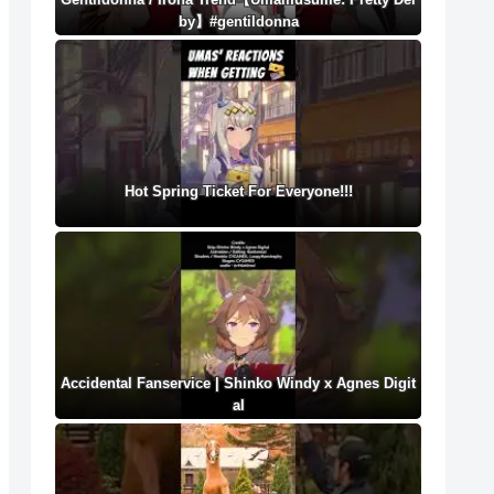
by】#gentildonna
Hot Spring Ticket For Everyone!!!
Accidental Fanservice | Shinko Windy x Agnes Digit
al