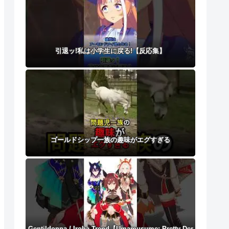
引退ッ!私は小学生に戻る!【反応集】
ゴールドシップ一族の趣味がエグすぎる
Gentildonna / Iroha Trend【Umamusume: Pretty Der