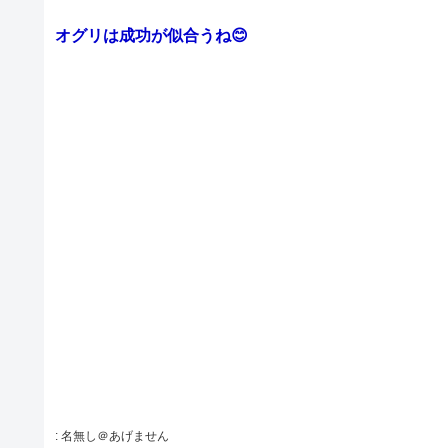
オグリは成功が似合うね😊
:
名無し＠あげません