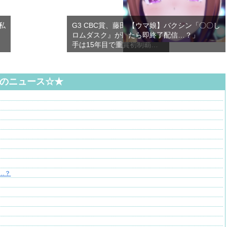
私
G3 CBC賞、藤田会長の『フ
【ウマ娘】バクシン「〇〇し
ロムダスク』が勝利！中井騎
たら即終了配信…？」
手は15年目で重賞初制覇…
のニュース☆★
…？