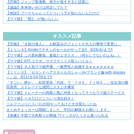
【悲報】ジャンプ新連載、画力が低すぎると話題に
【議論】本来使い分けは想定してた？
【相談】ブーケちゃんってどういう子か知らないんだけど
【ウマ娘】「賢2」が強いらしい
Powered by livedoor 相互RSS
オススメ記事
【悲報】『太鼓の達人』、お馴染みのフォントが大人の事情で変更に…
それは純愛か、それともストーカー疑惑か
【ミリシタ】Kindleでチキンのセールがやってる!! 8/19(水)まで!!
【ウマ娘】この真剣勝負…最低だよダスカ…（何もしてないのよね…）
【ウマ娘】KFCコラボ、ウマウマ！イス取りバトル！
【ウマ娘】大人気ウマ娘声優、一般男性と結婚するｗｗｗｗｗｗｗ
【ミリシタ】『セカンドヘアスタイルガシャ～myブランド編 with glasses
～』は 8/11(火)14:59まで!!
「すごい…静か」…松田里奈「代役」で「ＴＨＥ ＴＩＭＥ，」生出演の横
田真悠、ストレートな感想にスタジオ爆笑
【ウマ娘】トレーナーの両親と既に仲良くなってそうなウマ娘ステークス
【ウマ娘】ベタだけどこういう演出好き！
ニルファぶりにスパロボ30やってるけど大分変わったね
まとめチェッカーは閉鎖しました。RSSの解除をお願いします。
【画像】中国で犬肉祭りが開催 ??イッヌがたくさん食べられる
Powered by livedoor 相互RSS
Uncategorized