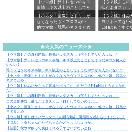
【ウマ娘】弊トレセンのキス
【ウマ娘】この
事情…キス以上のことしてそ
低だよダスカ…
うなやつが何人かいない？
いのよね…）
【小ネタ・画像】ヒトミミが
【ウマ娘】休み
なくなったヴィブロスぬい
成サボってないの
他ウマ娘・競馬小ネタまとめ
LoHはもうすぐ
★☆人気のニュース☆★
【ウマ娘】この真剣勝負…最低だよダスカ…（何もしてないのよね…）
【マンガ】バラシ屋トシヤの漫画セレクション
【ウマ娘】弊トレセンのキス事情…キス以上のことしてそうなやつが何人か
いない？
弊トレセンのキス事情…キス以上のことしてそうなやつが何人かいない？
【小ネタ・画像】ヒトミミがなくなったヴィブロスぬい 他ウマ娘・競馬小
ネタまとめ
【ウマ娘】休みだからって育成サボってないのだ？ 8月LoHはもうすぐなの
だ。
【ウマ娘】この真剣勝負…最低だよダスカ…（何もしてないのよね…）
この真剣勝負…最低だよダスカ…（何もしてないのよね…）
【小ネタ・画像】ヒトミミがなくなったヴィブロスぬい 他ウマ娘・競馬小
ネタまとめ
【ウマ娘】差しはエバヤンタクトの賢2構成に可能性を感じなくもない…？
【悩み】キタちゃんかセイちゃんかどっちにしようか…
【話題】秋ウマ娘って実はくれる子すごい少ないよね