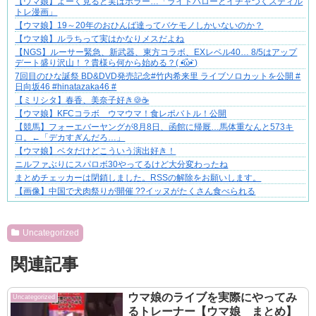
【ウマ娘】よーく見ると実はホラー…「ライトハローとイチャつくスティル
ゾッとして、ほろりとする奇妙な物語。
トレ漫画」
【ウマ娘】19～20年のおひんば達ってバケモノしかいないのか？
【ウマ娘】ルラちって実はかなりメスだよね
【NGS】ルーサー緊急、新武器、東方コラボ、EXレベル40… 8/5はアップ
デート盛り沢山！？貴様ら何から始める？( •᷄ὤ•᷅ )
7回目のひな誕祭 BD&DVD発売記念#竹内希来里 ライブソロカットを公開 #
日向坂46 #hinatazaka46 #
【ミリシタ】春香、美奈子好き🍪☕
【ウマ娘】KFCコラボ ウマウマ！食レポバトル！公開
【競馬】フォーエバーヤングが8月8日、函館に帰厩…馬体重なんと573キ
ロ。←「デカすぎんだろ…」
【ウマ娘】ベタだけどこういう演出好き！
ニルファぶりにスパロボ30やってるけど大分変わったね
まとめチェッカーは閉鎖しました。RSSの解除をお願いします。
【画像】中国で犬肉祭りが開催 ??イッヌがたくさん食べられる
Powered by livedoor 相互RSS
Uncategorized
関連記事
ウマ娘のライブを実際にやってみ
Uncategorized
るトレーナー【ウマ娘 まとめ】