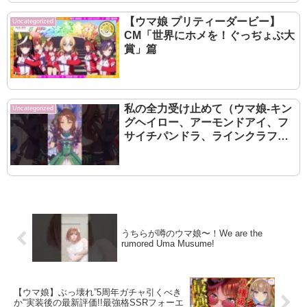
【ウマ娘 プリティーダービー】
Uncategorized
CM「世界にホメを！ぐっぢょぶ大
賞」篇
私の全力受け止めて（ウマ娘-キン
Uncategorized
グヘイロー、アーモンドアイ、フ
サイチパンドラ、ラインクラフ
ト）
うちらが噂のウマ娘〜！We are the
rumored Uma Musume!
【ウマ娘】ぶっ壊れ”5周年ガチャ引くべき
か"実装後の最新評価!!最強格SSRフォーエ