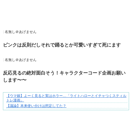
:
名無し＠あげません
ピンクは反則だしそれで踊るとか可愛いすぎて死にます
:
名無し＠あげません
反応見るの絶対面白そう！キャラクターコード企画お願い
します〜〜
【ウマ娘】よーく見ると実はホラー…「ライトハローとイチャつくスティル
三十路女子×後輩男子、近づく心とすれ違い
トレ漫画」
【議論】本来使い分けは想定してた？
Powered by livedoor 相互RSS