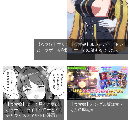
【ウマ娘】プリコネがウマ娘
【ウマ娘】ルラちがもしトレ
とコラボ！今秋開催予定
ーナーと結婚するとしたら
【ウマ娘】よーく見ると実は
【ウマ娘】ハングル版はマメ
ホラー…「ライトハローとイ
ちんの時期か
チャつくスティルトレ漫画」