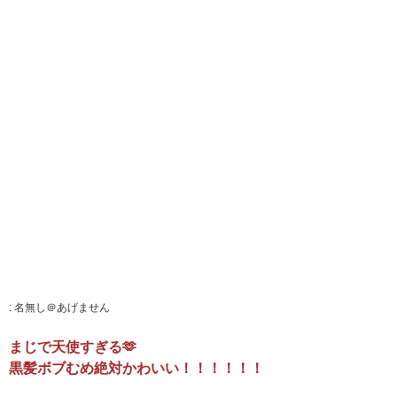
:
名無し＠あげません
まじで天使すぎる🫶
黒髪ボブむめ絶対かわいい！！！！！！