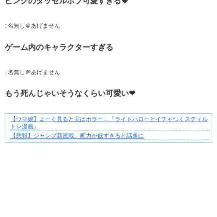
ピンクのタッセルボブ可愛すぎる💗
:
名無し＠あげません
ゲーム内のキャラクターすぎる
:
名無し＠あげません
もう死んじゃいそうなくらい可愛い❤
【ウマ娘】よーく見ると実はホラー…「ライトハローとイチャつくスティル
夫婦なのに、心が一番遠かった日々
トレ漫画」
【悲報】ジャンプ新連載、画力が低すぎると話題に
Powered by livedoor 相互RSS