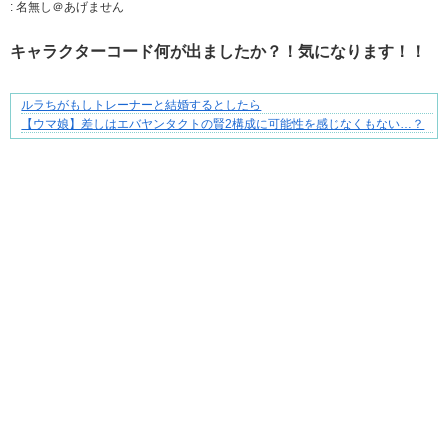
:
名無し＠あげません
キャラクターコード何が出ましたか？！気になります！！
ルラちがもしトレーナーと結婚するとしたら
ブブ家のドタバタが、今日も愛おしい！
【ウマ娘】差しはエバヤンタクトの賢2構成に可能性を感じなくもない…？
Powered by livedoor 相互RSS