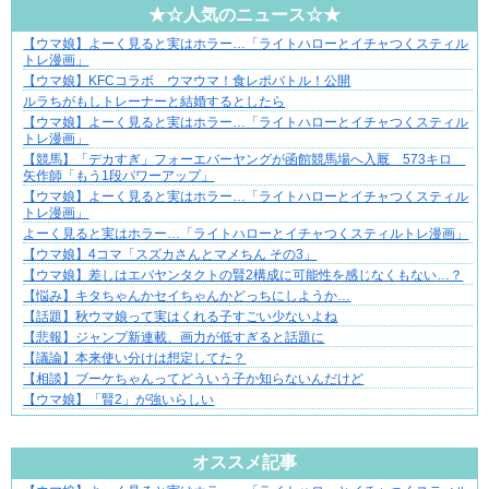
★☆人気のニュース☆★
【ウマ娘】よーく見ると実はホラー…「ライトハローとイチャつくスティル
ブブ家のドタバタが、今日も愛おしい！
トレ漫画」
【ウマ娘】KFCコラボ ウマウマ！食レポバトル！公開
ルラちがもしトレーナーと結婚するとしたら
【ウマ娘】よーく見ると実はホラー…「ライトハローとイチャつくスティル
トレ漫画」
【競馬】「デカすぎ」フォーエバーヤングが函館競馬場へ入厩 573キロ
矢作師「もう1段パワーアップ」
【ウマ娘】よーく見ると実はホラー…「ライトハローとイチャつくスティル
トレ漫画」
よーく見ると実はホラー…「ライトハローとイチャつくスティルトレ漫画」
【ウマ娘】4コマ「スズカさんとマメちん その3」
【ウマ娘】差しはエバヤンタクトの賢2構成に可能性を感じなくもない…？
【悩み】キタちゃんかセイちゃんかどっちにしようか…
【話題】秋ウマ娘って実はくれる子すごい少ないよね
【悲報】ジャンプ新連載、画力が低すぎると話題に
【議論】本来使い分けは想定してた？
【相談】ブーケちゃんってどういう子か知らないんだけど
【ウマ娘】「賢2」が強いらしい
Powered by livedoor 相互RSS
オススメ記事