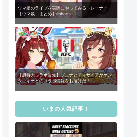
ウマ娘のライブを実際にやってみるトレーナー
【ウマ娘 まとめ】#shorts
【超特大コラボ告知】ブエナとディザイアがケン
タッキーとのコラボ情報をお届けだ！
いまの人気記事！