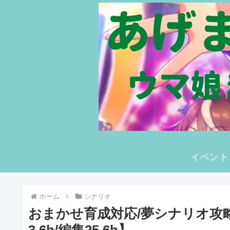
イベント
ホーム
シナリオ
おまかせ育成対応/夢シナリオ攻
3.6h/編集25.6h】