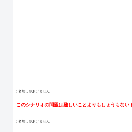
:
名無し＠あげません
このシナリオの問題は難しいことよりもしょうもない
:
名無し＠あげません