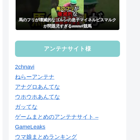
馬のフリが壊滅的なゴルシの息子マイネルビスマルク
が問題児すぎるwww#競馬
アンテナサイト様
2chnavi
ねらーアンテナ
アナグロあんてな
ウホウホあんてな
ガッてな
ゲームまとめのアンテナサイト –
GameLeaks
ウマ娘まとめランキング