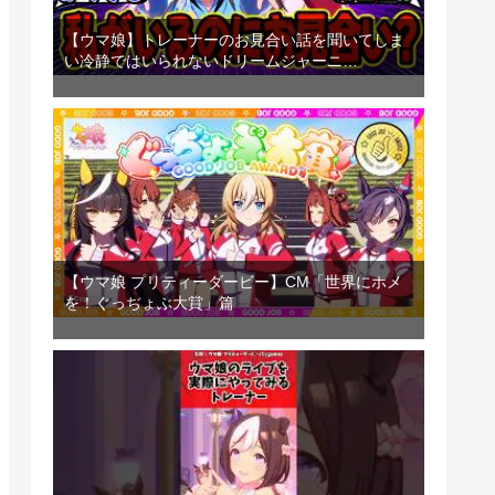
【ウマ娘】トレーナーのお見合い話を聞いてしま
い冷静ではいられないドリームジャーニ…
【ウマ娘 プリティーダービー】CM「世界にホメ
を！ぐっぢょぶ大賞」篇