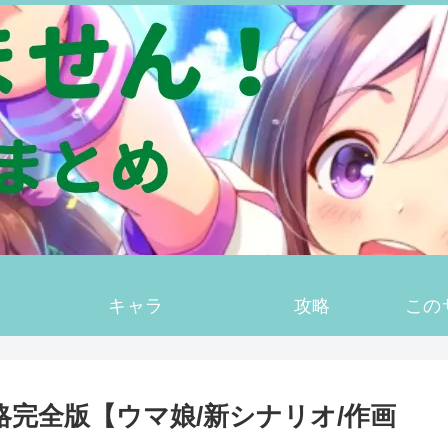
キャラ
攻略
この
略完全版【ウマ娘/新シナリオ/作画