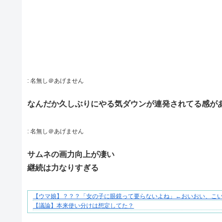
:
名無し＠あげません
なんだか久しぶりにやる気ダウンが連発されてる感が
:
名無し＠あげません
サムネの画力向上が凄い
継続は力なりすぎる
【ウマ娘】？？？「女の子に眼鏡って要らないよね」←おいおい、こい
共感必至の“日常修羅場”短編集！
【議論】本来使い分けは想定してた？
Powered by livedoor 相互RSS