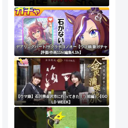
デアリングハート/サクラチヨノオー【ウマ娘/新ガチャ
評価/作画11h/編集4.1h】
【ウマ娘】石川県金沢市に行ってきた！（前編）【GO
LD WEEK】