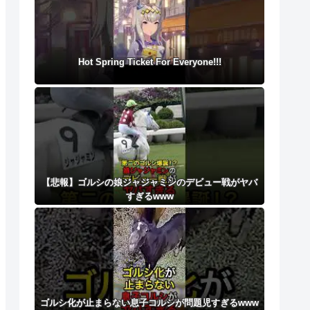
Hot Spring Ticket For Everyone!!!
【悲報】ゴルシの娘ジャジャミンのデビュー戦がヤバ
すぎるwww
ゴルシ化が止まらない息子コルシが問題児すぎるwww