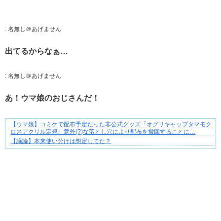
:
名無し＠あげません
出てるからなぁ…
:
名無し＠あげません
あ！ウマ娘のおじさんだ！
【ウマ娘】コミケで配布予定だった非公式グッズ「オグリキャップタマモク
ずっと好き。俺はストーカーなんかじゃない。
ロスアクリル定規」意外(?)な落とし穴により配布を撤回することに…
【議論】本来使い分けは想定してた？
Powered by livedoor 相互RSS