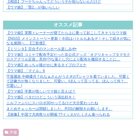
【相談】ブーケちゃんってどういう子か知らないんだけど
【ウマ娘】「賢2」が強いらしい
Powered by livedoor 相互RSS
オススメ記事
【ウマ娘】実際トレーナーが寝てたら上に乗って起こしてきそうなウマ娘
【マンガ】バラシ屋トシヤの漫画セレクション
【NGS】メインストーリー更新！今回はバトルもあるぞ！そして続きが気に
なる展開へ…【三影傑】
【ミリシタ】百合子のマンホール楽しみ🐟
【ウマ娘】コミケで配布予定だった非公式グッズ「オグリキャップタマモク
ロスアクリル定規」意外(?)な落とし穴により配布を撤回することに…
【ウマ娘】めっちゃ嗅がせに来るタイプのブエナ
【ウマ娘】「マイル」6
守屋麗奈 中嶋優月？れなぁさんがうさぎのTシャツを着ていました。可愛く
て語彙力が無くなりました。可愛い。(ぽんって言ってる、ぽんって何？、
可愛い。)⁡
【ウマ娘】学業が怪しいウマ娘と言えば？
【ウマ娘】ベタだけどこういう演出好き！
ニルファぶりにスパロボ30やってるけど大分変わったね
まとめチェッカーは閉鎖しました。RSSの解除をお願いします。
【画像】中国で犬肉祭りが開催 ??イッヌがたくさん食べられる
Powered by livedoor 相互RSS
声優