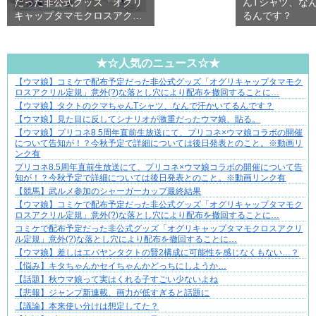
だった非公式グッズ「オグリ
んTシャツ、な
キャップタマモクロスアクリ
るんです？
ル…
★☆人気のニュース☆★
【ウマ娘】コミケで配布予定だった非公式グッズ「オグリキャップタマモク
小さなすれ違いが、夫を追い詰めていく
ロスアクリル定規」意外(?)な落とし穴により配布を撤回することに…
【ウマ娘】タクトのクマちゃんTシャツ、なんで汗かいてるんです？
【ウマ娘】見た目に反してシナリオが激重だったウマ娘、貼る。
【ウマ娘】プリコネ8.5周年直前生放送にて、プリコネ×ウマ娘コラボの開催
について告知が！？今秋予定で詳細については後日発表とのこと。※動画リ
ンク有
プリコネ8.5周年直前生放送にて、プリコネ×ウマ娘コラボの開催について告
知が！？今秋予定で詳細については後日発表とのこと。※動画リンク有
【競馬】武ルメ参加のシャーガーカップ最終結果
【ウマ娘】コミケで配布予定だった非公式グッズ「オグリキャップタマモク
ロスアクリル定規」意外(?)な落とし穴により配布を撤回することに…
コミケで配布予定だった非公式グッズ「オグリキャップタマモクロスアクリ
ル定規」意外(?)な落とし穴により配布を撤回することに…
【ウマ娘】差しはエバヤンタクトの賢2構成に可能性を感じなくもない…？
【悩み】キタちゃんかセイちゃんかどっちにしようか…
【話題】秋ウマ娘って実はくれる子すごい少ないよね
【悲報】ジャンプ新連載、画力が低すぎると話題に
【議論】本来使い分けは想定してた？