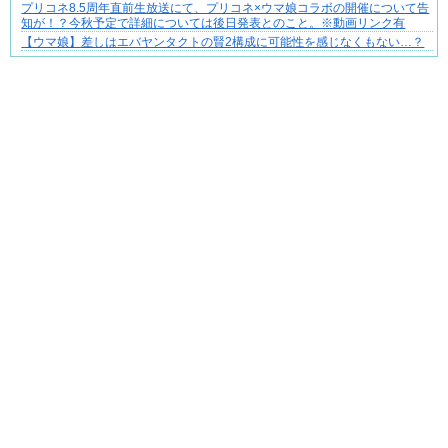
プリコネ8.5周年直前生放送にて、プリコネ×ウマ娘コラボの開催について告
不器用な二人が辿り着いた、切なく温かい恋物語
知が！？今秋予定で詳細については後日発表とのこと。※動画リンク有
【ウマ娘】差しはエバヤンタクトの賢2構成に可能性を感じなくもない…？
Powered by livedoor 相互RSS