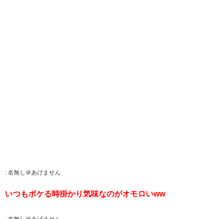
:
名無し＠あげません
いつもボケる時掛かり気味なのがオモロいww