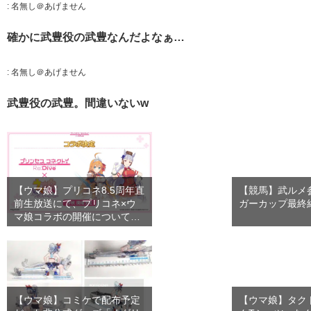
:
名無し＠あげません
確かに武豊役の武豊なんだよなぁ…
:
名無し＠あげません
武豊役の武豊。間違いないw
【ウマ娘】プリコネ8.5周年直
【競馬】武ルメ
前生放送にて、プリコネ×ウ
ガーカップ最終
マ娘コラボの開催について…
【ウマ娘】コミケで配布予定
【ウマ娘】タク