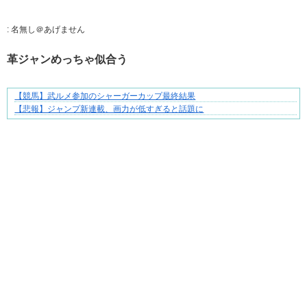
:
名無し＠あげません
革ジャンめっちゃ似合う
【競馬】武ルメ参加のシャーガーカップ最終結果
先輩と後輩、距離が変わった日から始まる恋
【悲報】ジャンプ新連載、画力が低すぎると話題に
Powered by livedoor 相互RSS