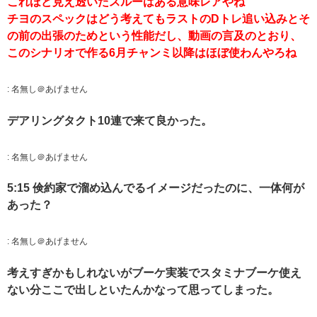
これほど見え透いたスルーはある意味レアやね
チヨのスペックはどう考えてもラストのDトレ追い込みとそ
の前の出張のためという性能だし、動画の言及のとおり、
このシナリオで作る6月チャンミ以降はほぼ使わんやろね
:
名無し＠あげません
デアリングタクト10連で来て良かった。
:
名無し＠あげません
5:15 倹約家で溜め込んでるイメージだったのに、一体何が
あった？
:
名無し＠あげません
考えすぎかもしれないがブーケ実装でスタミナブーケ使え
ない分ここで出しといたんかなって思ってしまった。