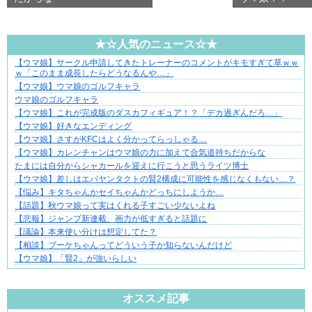
★☆人気のニュース☆★
【ウマ娘】サークル申請してきたトレーナーのコメントがキモすぎて草ｗｗ
恋は疑惑に染まり、狂気へ変わる
ｗ「このまま成長したらどうなるんや…」
【ウマ娘】ウマ娘のゴルフキャラ
ウマ娘のゴルフキャラ
【ウマ娘】これが完成版のダスカフィギュア！？「デカ過ぎんだろ…」
【ウマ娘】好きなエンディング
【ウマ娘】さすがKFCはよく分かってらっしゃる…
【ウマ娘】カレンチャンはウマ娘の力に加えて合気道持ちだからな
たまには自分からシャカールを迎えに行こうと思うライツ博士
【ウマ娘】差しはエバヤンタクトの賢2構成に可能性を感じなくもない…？
【悩み】キタちゃんかセイちゃんかどっちにしようか…
【話題】秋ウマ娘って実はくれる子すごい少ないよね
【悲報】ジャンプ新連載、画力が低すぎると話題に
【議論】本来使い分けは想定してた？
【相談】ブーケちゃんってどういう子か知らないんだけど
【ウマ娘】「賢2」が強いらしい
Powered by livedoor 相互RSS
オススメ記事