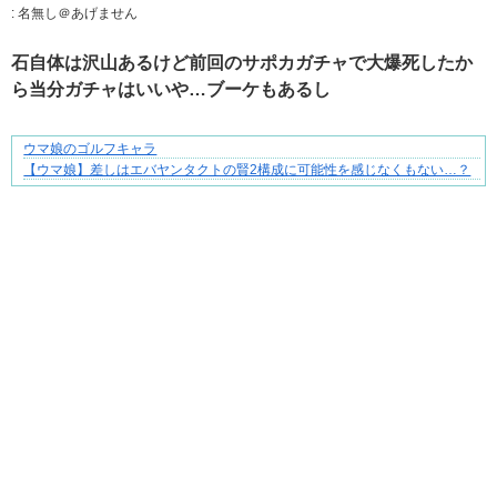
:
名無し＠あげません
石自体は沢山あるけど前回のサポカガチャで大爆死したか
ら当分ガチャはいいや…ブーケもあるし
ウマ娘のゴルフキャラ
ぜんぶ私が中心、そう思われたくないのに
【ウマ娘】差しはエバヤンタクトの賢2構成に可能性を感じなくもない…？
Powered by livedoor 相互RSS