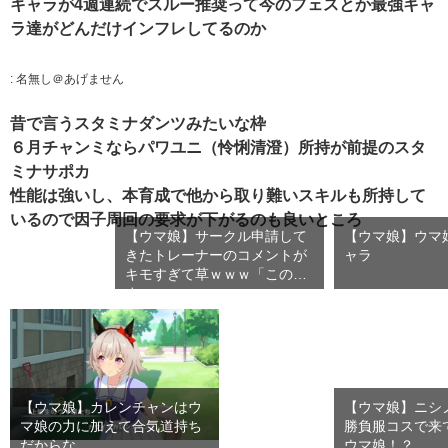
キャラが4週連続でスルー推奨って今のフェスとか最強キャ
ラ達がどんだけインフレしてるのか
:
名無し＠あげません
昔で言うスタミナダンツみたいな枠
６月チャンミならパワユニ（怜悧清澄）所持が前提のスタ
ミナサポカ
性能は強いし、本育成で他から取り難いスキルも所持して
いるので因子周回の要求が下がるのも良いところ
【ウマ娘】サークル申請して
【ウマ娘】ウマ
きたトレーナーのコメントが
ャラ
キモすぎて草ｗｗｗ「このま
ま…
【ウマ娘】カレンチャンはウ
【ウマ娘】ニシ
マ娘の力に加えて合気道持ち
勝負服コスで来
だからな
ウマ娘！？