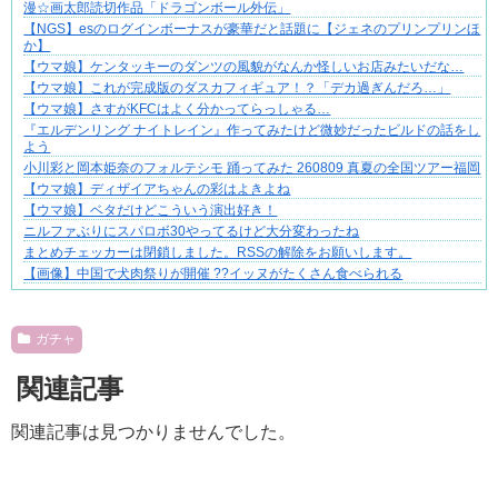
漫☆画太郎読切作品「ドラゴンボール外伝」
共感必至の“日常修羅場”短編集！
【NGS】esのログインボーナスが豪華だと話題に【ジェネのプリンプリンほ
か】
【ウマ娘】ケンタッキーのダンツの風貌がなんか怪しいお店みたいだな…
【ウマ娘】これが完成版のダスカフィギュア！？「デカ過ぎんだろ…」
【ウマ娘】さすがKFCはよく分かってらっしゃる…
『エルデンリング ナイトレイン』作ってみたけど微妙だったビルドの話をし
よう
小川彩と岡本姫奈のフォルテシモ 踊ってみた 260809 真夏の全国ツアー福岡
【ウマ娘】ディザイアちゃんの彩はよきよね
【ウマ娘】ベタだけどこういう演出好き！
ニルファぶりにスパロボ30やってるけど大分変わったね
まとめチェッカーは閉鎖しました。RSSの解除をお願いします。
【画像】中国で犬肉祭りが開催 ??イッヌがたくさん食べられる
Powered by livedoor 相互RSS
ガチャ
関連記事
関連記事は見つかりませんでした。