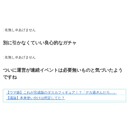
:
名無し＠あげません
別に引かなくていい良心的なガチャ
:
名無し＠あげません
ついに運営が連続イベントは必要無いものと気づいたよう
ですね
【ウマ娘】これが完成版のダスカフィギュア！？「デカ過ぎんだろ…」
知らない土地で、主婦は孤独になる
【議論】本来使い分けは想定してた？
Powered by livedoor 相互RSS