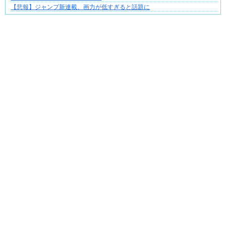
それは純愛か、それともストーカー疑惑か
【悲報】ジャンプ新連載、画力が低すぎると話題に
Powered by livedoor 相互RSS