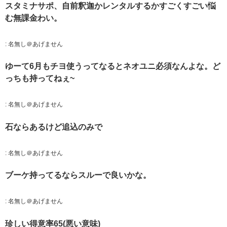
スタミナサポ、自前釈迦かレンタルするかすごくすごい悩
む無課金わい。
:
名無し＠あげません
ゆーて6月もチヨ使うってなるとネオユニ必須なんよな。ど
っちも持ってねぇ~
:
名無し＠あげません
石ならあるけど追込のみで
:
名無し＠あげません
ブーケ持ってるならスルーで良いかな。
:
名無し＠あげません
珍しい得意率65(悪い意味)