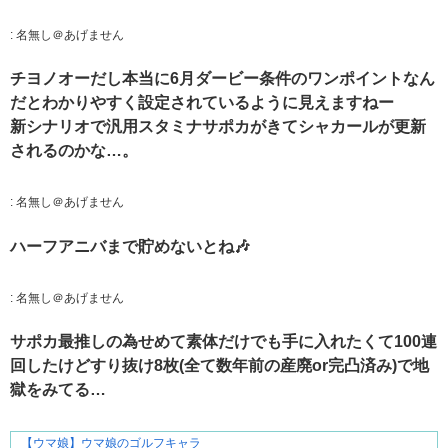
:
名無し＠あげません
チヨノオーだし本当に6月ダービー条件のワンポイントなん
だとわかりやすく設定されているように見えますねー
新シナリオで汎用スタミナサポカがきてシャカールが更新
されるのかな…。
:
名無し＠あげません
ハーフアニバまで貯めないとね🎶
:
名無し＠あげません
サポカ最推しの為せめて素体だけでも手に入れたくて100連
回したけどすり抜け8枚(全て数年前の産廃or完凸済み)で地
獄をみてる…
【ウマ娘】ウマ娘のゴルフキャラ