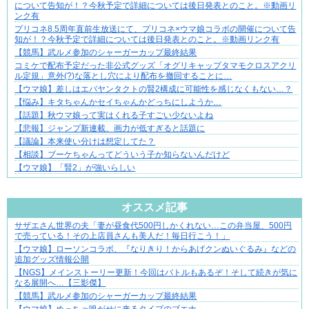
について告知が！？今秋予定で詳細については後日発表とのこと。※動画リ
ンク有
プリコネ8.5周年直前生放送にて、プリコネ×ウマ娘コラボの開催について告
知が！？今秋予定で詳細については後日発表とのこと。※動画リンク有
【競馬】武ルメ参加のシャーガーカップ最終結果
コミケで配布予定だった非公式グッズ「オグリキャップタマモクロスアクリ
ル定規」意外(?)な落とし穴により配布を撤回することに…
【ウマ娘】差しはエバヤンタクトの賢2構成に可能性を感じなくもない…？
【悩み】キタちゃんかセイちゃんかどっちにしようか…
【話題】秋ウマ娘って実はくれる子すごい少ないよね
【悲報】ジャンプ新連載、画力が低すぎると話題に
【議論】本来使い分けは想定してた？
【相談】ブーケちゃんってどういう子か知らないんだけど
【ウマ娘】「賢2」が強いらしい
Powered by livedoor 相互RSS
オススメ記事
サザエさん世界の夫「妻が昼食代500円しかくれない…この弁当屋、500円
成長の先で気づいた想い、不器用な大人の恋
で売っている！その上店員さんも美人だ！毎日行こう！」
【ウマ娘】ローソンコラボ、『なりきり！からあげクンぬいぐるみ』などの
追加グッズ情報公開
【NGS】メインストーリー更新！今回はバトルもあるぞ！そして続きが気に
なる展開へ…【三影傑】
【競馬】武ルメ参加のシャーガーカップ最終結果