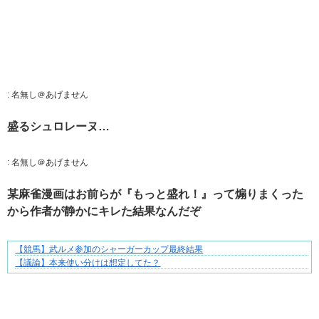
:
名無し＠あげません
盛るシュロレーヌ…
:
名無し＠あげません
某麻雀漫画はお前らが『もっと盛れ！』って煽りまくった
から作者が静かにキレた結果なんだぞ
【競馬】武ルメ参加のシャーガーカップ最終結果
共感必至の“日常修羅場”短編集！
【議論】本来使い分けは想定してた？
Powered by livedoor 相互RSS