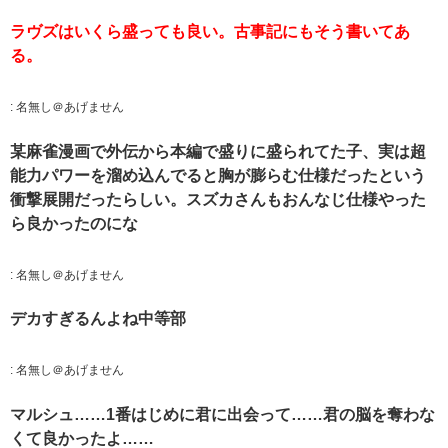
ラヴズはいくら盛っても良い。古事記にもそう書いてあ
る。
:
名無し＠あげません
某麻雀漫画で外伝から本編で盛りに盛られてた子、実は超
能力パワーを溜め込んでると胸が膨らむ仕様だったという
衝撃展開だったらしい。スズカさんもおんなじ仕様やった
ら良かったのにな
:
名無し＠あげません
デカすぎるんよね中等部
:
名無し＠あげません
マルシュ……1番はじめに君に出会って……君の脳を奪わな
くて良かったよ……