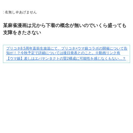
:
名無し＠あげません
某麻雀漫画は元から下着の概念が無いのでいくら盛っても
支障をきたさない
プリコネ8.5周年直前生放送にて、プリコネ×ウマ娘コラボの開催について告
妻が嫌すぎて壊れていった、ある夫の現実
知が！？今秋予定で詳細については後日発表とのこと。※動画リンク有
【ウマ娘】差しはエバヤンタクトの賢2構成に可能性を感じなくもない…？
Powered by livedoor 相互RSS