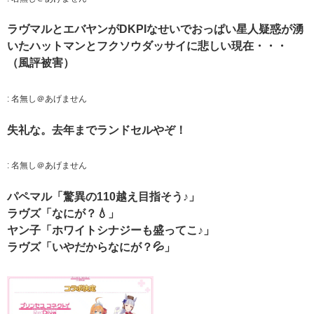
ラヴマルとエバヤンがDKPIなせいでおっぱい星人疑惑が湧
いたハットマンとフクソウダッサイに悲しい現在・・・
（風評被害）
:
名無し＠あげません
失礼な。去年までランドセルやぞ！
:
名無し＠あげません
パペマル「驚異の110越え目指そう♪」
ラヴズ「なにが？💧」
ヤン子「ホワイトシナジーも盛ってこ♪」
ラヴズ「いやだからなにが？💦」