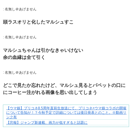
:
名無し＠あげません
頭ラスオリと化したマルシュすこ
:
名無し＠あげません
マルシュちゃんは引かなきゃいけない
余の血縁は全て引く
:
名無し＠あげません
どこで見たか忘れたけど、マルシュ見るとパペットの口に
にコーヒー注がれる画像を思い出してしまう
【ウマ娘】プリコネ8.5周年直前生放送にて、プリコネ×ウマ娘コラボの開催
爽やか青年に忍び寄るストーカー疑惑
について告知が！？今秋予定で詳細については後日発表とのこと。※動画リ
ンク有
【悲報】ジャンプ新連載、画力が低すぎると話題に
Powered by livedoor 相互RSS