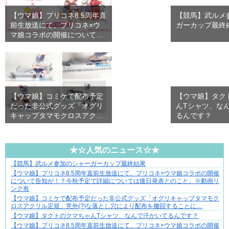
【ウマ娘】プリコネ8.5周年直
【競馬】武ルメ
前生放送にて、プリコネ×ウ
ガーカップ最終
マ娘コラボの開催について…
【ウマ娘】コミケで配布予定
【ウマ娘】タク
だった非公式グッズ「オグリ
んTシャツ、な
キャップタマモクロスアクリ
るんです？
ル…
★☆人気のニュース☆★
【競馬】武ルメ参加のシャーガーカップ最終結果
三十路女子の仕事と恋、その先にあった本音
【ウマ娘】プリコネ8.5周年直前生放送にて、プリコネ×ウマ娘コラボの開催
について告知が！？今秋予定で詳細については後日発表とのこと。※動画リ
ンク有
【ウマ娘】コミケで配布予定だった非公式グッズ「オグリキャップタマモク
ロスアクリル定規」意外(?)な落とし穴により配布を撤回することに…
【ウマ娘】タクトのクマちゃんTシャツ、なんで汗かいてるんです？
【ウマ娘】プリコネ8.5周年直前生放送にて、プリコネ×ウマ娘コラボの開催