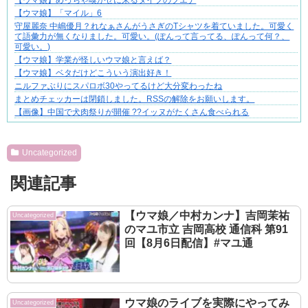
【ウマ娘】めっちゃ嗅がせに来るタイプのブエナ
【ウマ娘】「マイル」6
守屋麗奈 中嶋優月？れなぁさんがうさぎのTシャツを着ていました。可愛く
て語彙力が無くなりました。可愛い。(ぽんって言ってる、ぽんって何？、
可愛い。)⁡
【ウマ娘】学業が怪しいウマ娘と言えば？
【ウマ娘】ベタだけどこういう演出好き！
ニルファぶりにスパロボ30やってるけど大分変わったね
まとめチェッカーは閉鎖しました。RSSの解除をお願いします。
【画像】中国で犬肉祭りが開催 ??イッヌがたくさん食べられる
Powered by livedoor 相互RSS
Uncategorized
関連記事
【ウマ娘／中村カンナ】吉岡茉祐
Uncategorized
のマユ市立 吉岡高校 通信科 第91
回【8月6日配信】#マユ通
ウマ娘のライブを実際にやってみ
Uncategorized