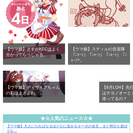
【ウマ娘】さすがKFCはよく
【ウマ娘】スティルの音楽隊
分かってらっしゃる…
「ﾆｬｰﾝ」「ﾆｬｰﾝ」「ﾆｬｰﾝ」「ﾆ
ｬｰﾝ?」
【ウマ娘】ディザイアちゃん
【8月LOH】先
の彩はよきよね
はチヨノオーと
使ってるの？
★☆人気のニュース☆★
【ウマ娘】大人になればなるほど心に染みるターボの名言…また明日も遊ぼ
小さなすれ違いが、夫を追い詰めていく
うな…