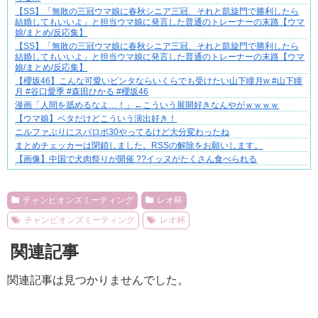
【SS】「無敗の三冠ウマ娘に春秋シニア三冠、それと凱旋門で勝利したら
結婚してもいいよ」と担当ウマ娘に発言した普通のトレーナーの末路【ウマ
娘/まとめ/反応集】
【SS】「無敗の三冠ウマ娘に春秋シニア三冠、それと凱旋門で勝利したら
結婚してもいいよ」と担当ウマ娘に発言した普通のトレーナーの末路【ウマ
娘/まとめ/反応集】
​【櫻坂46】こんな可愛いビンタならいくらでも受けたい山下瞳月w #山下瞳
月 #谷口愛季 #森田ひかる #櫻坂46
漫画「人間を舐めるなよ…！」←こういう展開好きなんやがｗｗｗｗ
【ウマ娘】ベタだけどこういう演出好き！
ニルファぶりにスパロボ30やってるけど大分変わったね
まとめチェッカーは閉鎖しました。RSSの解除をお願いします。
【画像】中国で犬肉祭りが開催 ??イッヌがたくさん食べられる
Powered by livedoor 相互RSS
チャンピオンズミーティング
レオ杯
チャンピオンズミーティング
レオ杯
関連記事
関連記事は見つかりませんでした。