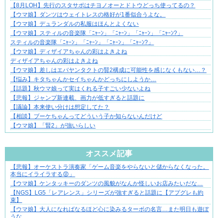
【8月LOH】先行のスタサポはチヨノオーとドトウどっち使ってるの？
【ウマ娘】ダンツはウェイトレスの格好が1番似合うよな。
【ウマ娘】デュランダルの私服はほんとよくない
【ウマ娘】スティルの音楽隊「ﾆｬｰﾝ」「ﾆｬｰﾝ」「ﾆｬｰﾝ」「ﾆｬｰﾝ?」
スティルの音楽隊「ﾆｬｰﾝ」「ﾆｬｰﾝ」「ﾆｬｰﾝ」「ﾆｬｰﾝ?」
【ウマ娘】ディザイアちゃんの彩はよきよね
ディザイアちゃんの彩はよきよね
【ウマ娘】差しはエバヤンタクトの賢2構成に可能性を感じなくもない…？
【悩み】キタちゃんかセイちゃんかどっちにしようか…
【話題】秋ウマ娘って実はくれる子すごい少ないよね
【悲報】ジャンプ新連載、画力が低すぎると話題に
【議論】本来使い分けは想定してた？
【相談】ブーケちゃんってどういう子か知らないんだけど
【ウマ娘】「賢2」が強いらしい
Powered by livedoor 相互RSS
オススメ記事
【悲報】オーケストラ演奏家「ゲーム音楽をやらないと儲からなくなった。
悩んでいるのは私だけ？夫との距離
本当にイライラする😡」
【ウマ娘】ケンタッキーのダンツの風貌がなんか怪しいお店みたいだな…
【NGS】LG5「レアレンス」シリーズが強すぎると話題に【アプグレも約
束】
【ウマ娘】大人になればなるほど心に染みるターボの名言…また明日も遊ぼ
うな…