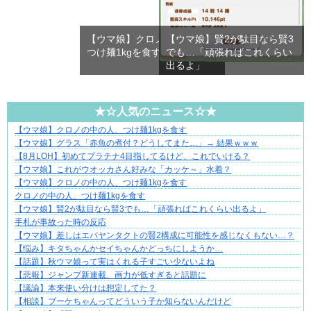
【ウマ娘】クロノの中の人、
【ウマ娘】賢2が駄目なら賢3
つけ麺1kgを食す
でも…「頑張ればこれくらい
出るよ」
★☆人気のニュース☆★
【ウマ娘】クロノの中の人、つけ麺1kgを食す
“変われない私”が動き出す瞬間に出会う
【ウマ娘】グラス「赤魚の煮付？どうしてまた…」→ 結果ｗｗｗ
【8月LOH】初めてプラチナ4目指してるけど、これでいける？
【ウマ娘】これがウオッカさん好みな「カッケ～」水着？
【ウマ娘】クロノの中の人、つけ麺1kgを食す
クロノの中の人、つけ麺1kgを食す
【ウマ娘】賢2が駄目なら賢3でも…「頑張ればこれくらい出るよ」
手札が事故った時の反応
【ウマ娘】差しはエバヤンタクトの賢2構成に可能性を感じなくもない…？
【悩み】キタちゃんかセイちゃんかどっちにしようか…
【話題】秋ウマ娘って実はくれる子すごい少ないよね
【悲報】ジャンプ新連載、画力が低すぎると話題に
【議論】本来使い分けは想定してた？
【相談】ブーケちゃんってどういう子か知らないんだけど