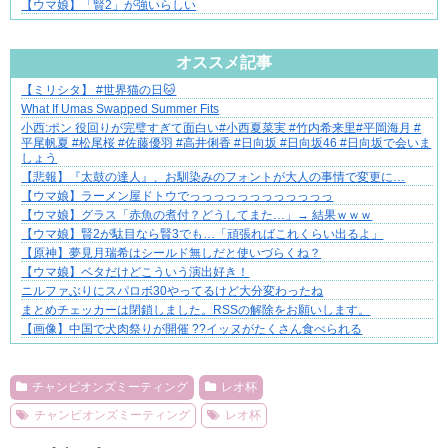
【ウマ娘】「賢2」が強いらしい
Powered by livedoor 相互RSS
オススメ記事
【ミリシタ】 #世界猫の日🐱
【マンガ】ぜんぶ私が中心
What If Umas Swapped Summer Fits
小西:ポン 役回りが完璧すぎて面白い#小西夏菜実 #竹内希来里#平岡海月 #
平尾帆夏 #松尾桜 #佐藤優羽 #高井俐香 #日向坂 #日向坂46 #日向坂で会いま
しょう
【悲報】『太鼓の達人』、お馴染みのフォントが大人の事情で変更に…
【ウマ娘】ラーメン屋ドトウでっっっっっっっっっっっっ
【ウマ娘】グラス「赤魚の煮付？どうしてまた…」→ 結果ｗｗｗ
【ウマ娘】賢2が駄目なら賢3でも…「頑張ればこれくらい出るよ」
【原神】夢見月瑞希はシールド無しだと使いづらくね？
【ウマ娘】ベタだけどこういう演出好き！
ニルファぶりにスパロボ30やってるけど大分変わったね
まとめチェッカーは閉鎖しました。RSSの解除をお願いします。
【画像】中国で犬肉祭りが開催 ??イッヌがたくさん食べられる
Powered by livedoor 相互RSS
チャンピオンズミーティング
レオ杯
チャンピオンズミーティング
レオ杯