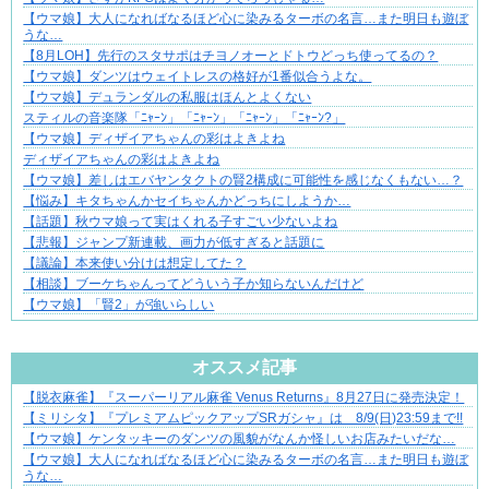
分かり合えているはずの夫が、一番遠い
【ウマ娘】大人になればなるほど心に染みるターボの名言…また明日も遊ぼ
うな…
【8月LOH】先行のスタサポはチヨノオーとドトウどっち使ってるの？
【ウマ娘】ダンツはウェイトレスの格好が1番似合うよな。
【ウマ娘】デュランダルの私服はほんとよくない
スティルの音楽隊「ﾆｬｰﾝ」「ﾆｬｰﾝ」「ﾆｬｰﾝ」「ﾆｬｰﾝ?」
【ウマ娘】ディザイアちゃんの彩はよきよね
ディザイアちゃんの彩はよきよね
【ウマ娘】差しはエバヤンタクトの賢2構成に可能性を感じなくもない…？
【悩み】キタちゃんかセイちゃんかどっちにしようか…
【話題】秋ウマ娘って実はくれる子すごい少ないよね
【悲報】ジャンプ新連載、画力が低すぎると話題に
【議論】本来使い分けは想定してた？
【相談】ブーケちゃんってどういう子か知らないんだけど
【ウマ娘】「賢2」が強いらしい
Powered by livedoor 相互RSS
オススメ記事
【脱衣麻雀】『スーパーリアル麻雀 Venus Returns』8月27日に発売決定！
不器用な二人が辿り着いた、切なく温かい恋物語
【ミリシタ】『プレミアムピックアップSRガシャ』は 8/9(日)23:59まで!!
【ウマ娘】ケンタッキーのダンツの風貌がなんか怪しいお店みたいだな…
【ウマ娘】大人になればなるほど心に染みるターボの名言…また明日も遊ぼ
うな…