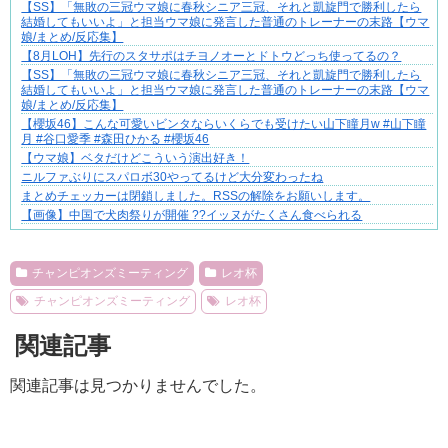
【SS】「無敗の三冠ウマ娘に春秋シニア三冠、それと凱旋門で勝利したら
結婚してもいいよ」と担当ウマ娘に発言した普通のトレーナーの末路【ウマ
娘/まとめ/反応集】
【8月LOH】先行のスタサポはチヨノオーとドトウどっち使ってるの？
【SS】「無敗の三冠ウマ娘に春秋シニア三冠、それと凱旋門で勝利したら
結婚してもいいよ」と担当ウマ娘に発言した普通のトレーナーの末路【ウマ
娘/まとめ/反応集】
​【櫻坂46】こんな可愛いビンタならいくらでも受けたい山下瞳月w #山下瞳
月 #谷口愛季 #森田ひかる #櫻坂46
【ウマ娘】ベタだけどこういう演出好き！
ニルファぶりにスパロボ30やってるけど大分変わったね
まとめチェッカーは閉鎖しました。RSSの解除をお願いします。
【画像】中国で犬肉祭りが開催 ??イッヌがたくさん食べられる
Powered by livedoor 相互RSS
チャンピオンズミーティング
レオ杯
チャンピオンズミーティング
レオ杯
関連記事
関連記事は見つかりませんでした。