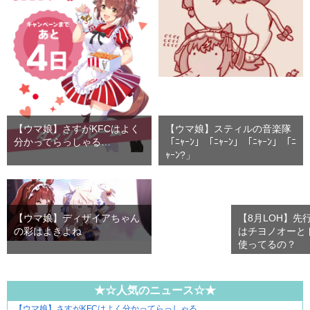
【ウマ娘】さすがKFCはよく
【ウマ娘】スティルの音楽隊
分かってらっしゃる…
「ﾆｬｰﾝ」「ﾆｬｰﾝ」「ﾆｬｰﾝ」「ﾆ
ｬｰﾝ?」
【ウマ娘】ディザイアちゃん
【8月LOH】先
の彩はよきよね
はチヨノオーと
使ってるの？
★☆人気のニュース☆★
【ウマ娘】さすがKFCはよく分かってらっしゃる…