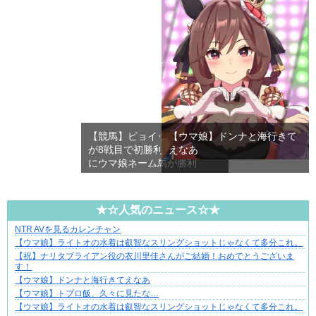
【競馬】ピョイットハレルヤ
【ウマ娘】ドンナと海行きて
が8戦目で初勝利！久しぶり
えなあ
にウマ娘ネーム馬が勝利
★☆人気のニュース☆★
NTR AVを見るカレンチャン
三十路女子×後輩男子、近づく心とすれ違い
【ウマ娘】ライトオの水着は叡智なスリングショットじゃなくて多分これ。
【祝】ナリタブライアン役の衣川里佳さんがご結婚！おめでとうございま
す！
【ウマ娘】ドンナと海行きてえなあ
【ウマ娘】トプロ飯、久々に見たな…
【ウマ娘】ライトオの水着は叡智なスリングショットじゃなくて多分これ。