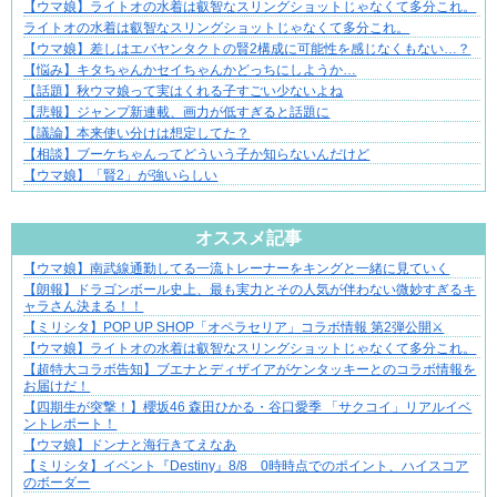
【ウマ娘】ライトオの水着は叡智なスリングショットじゃなくて多分これ。
ライトオの水着は叡智なスリングショットじゃなくて多分これ。
【ウマ娘】差しはエバヤンタクトの賢2構成に可能性を感じなくもない…？
【悩み】キタちゃんかセイちゃんかどっちにしようか…
【話題】秋ウマ娘って実はくれる子すごい少ないよね
【悲報】ジャンプ新連載、画力が低すぎると話題に
【議論】本来使い分けは想定してた？
【相談】ブーケちゃんってどういう子か知らないんだけど
【ウマ娘】「賢2」が強いらしい
Powered by livedoor 相互RSS
オススメ記事
【ウマ娘】南武線通勤してる一流トレーナーをキングと一緒に見ていく
成長の先で気づいた想い、不器用な大人の恋
【朗報】ドラゴンボール史上、最も実力とその人気が伴わない微妙すぎるキ
ャラさん決まる！！
【ミリシタ】POP UP SHOP「オペラセリア」コラボ情報 第2弾公開⚔
【ウマ娘】ライトオの水着は叡智なスリングショットじゃなくて多分これ。
【超特大コラボ告知】ブエナとディザイアがケンタッキーとのコラボ情報を
お届けだ！
【四期生が突撃！】櫻坂46 森田ひかる・谷口愛季 「サクコイ」リアルイベ
ントレポート！
【ウマ娘】ドンナと海行きてえなあ
【ミリシタ】イベント『Destiny』8/8 0時時点でのポイント、ハイスコア
のボーダー