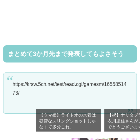
まとめて3か月先まで発表してもよさそう
https://krsw.5ch.net/test/read.cgi/gamesm/16558514
73/
【ウマ娘】ライトオの水着は
【祝】ナリタブ
叡智なスリングショットじゃ
衣川里佳さんが
なくて多分これ。
でとうございま