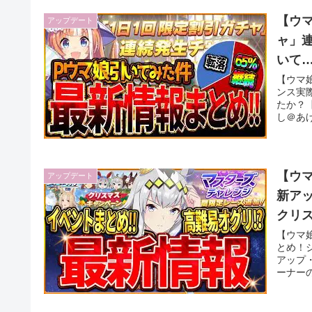
【ウマ
アップデート
ャ」
いて
【ウマ
ンス実
たか？
し＠あげ
【ウマ
アップデート
新ア
クリ
ど盛
【ウマ
とめ！
アップ
ーナーの.