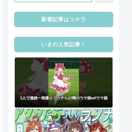
新着記事はコチラ
いまの人気記事！
1人で連続一発撮り！ウチらが噂のウマ娘w#ウマ娘