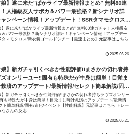
娘】遂に来た"ぱかライブ最新情報まとめ" 無料80連
ャ！人権級友人サポカ＆パワー最強格？新シナリオ詳
ャンペーン情報！アップデート！SSRタマモクロス/
装ゴールドシチー【最速まとめ】
娘】遂に来た"ぱかライブ最新情報まとめ" 無料80連ガチャ！人権級友
カ＆パワー最強格？新シナリオ詳細！キャンペーン情報！アップデー
SRタマモクロス/新衣装ゴールドシチー【最速まとめ】元記事はこちら
2025.06.26
娘】新ガチャ引くべきか性能評価!!まさかの切れ者持
ヴズオンリーユー‼固有も特殊だが中身は簡単！目覚ま
救済のアップデート/最新情報/セレクト簡単解説/固有/
イベント【性能解説】
娘】新ガチャ引くべきか性能評価!!まさかの切れ者持ちラヴズオンリー
固有も特殊だが中身は簡単！目覚まし時計救済のアップデート/最新情
クト簡単解説/固有/進化/イベント【性能解説】元記事はこちら トレー
なさんの反応:...
2025.05.21