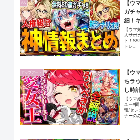
【ウマ
SS
ガチ
細！キ
新衣
【ウマ
人サポ
ト！S
トレ...
【ウマ
アップデート
ちラ
し時計
進化/
【ウマ
ユー‼
報/セレ
ナーのみ