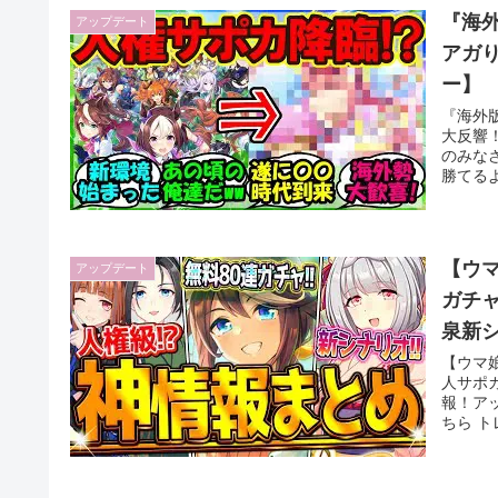
『海
アップデート
アガ
ー】
『海外
大反響
のみな
勝てるよ
【ウマ
アップデート
ガチ
泉新
ラン
【ウマ
人サポ
報！ア
ちら トレ