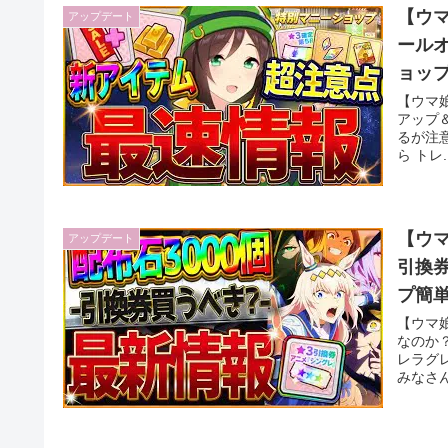
【ウマ
アップデート
ールオ
ョッ
に確
【ウマ
アップ
るが注
ら トレ..
【ウマ
アップデート
引換
プ簡単
レイ
【ウマ娘
なのか
レラグ
みなさんの