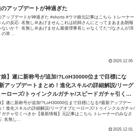
娘のアップデートが神過ぎた
アップデートが神過ぎた #shorts #ウマ娘元記事はこちら トレーナー
さんの反応: 名無し＠あげませんこれは絵師さんにとってまあまあ朗報
ゃないか？: 名無し＠あげません最後理事長じゃなくてたづなさんが消
草 ...
2025.12.05
娘】遂に新称号が追加!?LoH30000位まで目標にな
最新アップデートまとめ！進化スキルの詳細解説/リーグ
ーローズ/トゥインクルガチャ/スピードガチャ引くべ
【最新情報】
】遂に新称号が追加!?LoH30000位まで目標になる‼最新アップデー
め！進化スキルの詳細解説/リーグオブヒーローズ/トゥインクルガチャ/
ドガチャ引くべきか【最新情報】元記事はこちら トレーナーのみなさ
 名無し...
2025.12.01