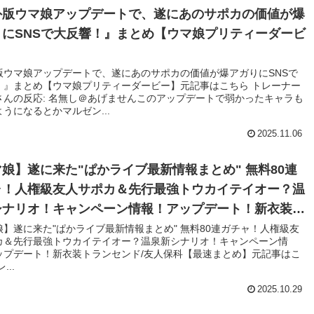
外版ウマ娘アップデートで、遂にあのサポカの価値が爆
りにSNSで大反響！』まとめ【ウマ娘プリティーダービ
版ウマ娘アップデートで、遂にあのサポカの価値が爆アガりにSNSで
！』まとめ【ウマ娘プリティーダービー】元記事はこちら トレーナー
さんの反応: 名無し＠あげませんこのアップデートで弱かったキャラも
うになるとかマルゼン...
2025.11.06
娘】遂に来た"ぱかライブ最新情報まとめ" 無料80連
ャ！人権級友人サポカ＆先行最強トウカイテイオー？温
シナリオ！キャンペーン情報！アップデート！新衣装ト
センド/友人保科【最速まとめ】
娘】遂に来た"ぱかライブ最新情報まとめ" 無料80連ガチャ！人権級友
カ＆先行最強トウカイテイオー？温泉新シナリオ！キャンペーン情
ップデート！新衣装トランセンド/友人保科【最速まとめ】元記事はこ
...
2025.10.29