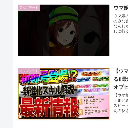
ウマ
アップデート
ウマ娘の
のみな
なんじ
しに行くの
【ウマ
アップデート
る‼
オブヒ
きか
【ウマ娘
トまと
スピー
んの反応: