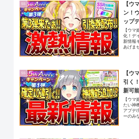
【ウマ
SS
ン！
ップデ
【ウマ娘
化！デ
新情報
あげませ
【ウマ
SS
引く
新可能
ック
【ウマ娘
たい神
アプデ
ーのみな