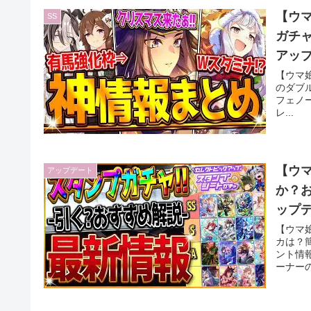
【ウマ
SS
ガチャ
アップ
フェ
【ウマ娘
のダブ
フェノ
レ...
【ウ
アップデート
か？
ップデ
クア
【ウマ
カは？
ント情
ーナーの