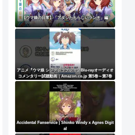
【ウマ娘の日常】「アタシたちらしいランチ」編
アニメ『ウマ娘 シンデレラグレイ』Blu-rayオーディオ
コメンタリー試聴動画｜Amazon.co.jp 第5巻～第7巻
連動購入特典#シングレ
Accidental Fanservice | Shinko Windy x Agnes Digit
al