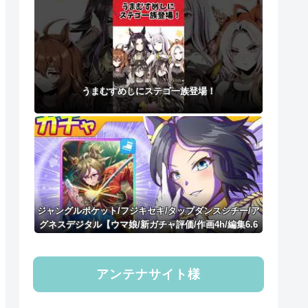
うまむすめしにステゴ一族登場！
ジャングルポケット/フジキセキ/タップダンスシチー/ア
グネスデジタル【ウマ娘/新ガチャ評価/作画4h/編集6.6
h】
アンテナサイト様