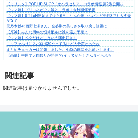
【ミリシタ】POP UP SHOP「オペラセリア」コラボ情報 第2弾公開⚔
【ウマ娘】プリコネがウマ娘とコラボ！今秋開催予定
【ウマ娘】8月LoH開始まであと6日…なんか怖いんだけど先行3でも大丈夫
かな？
元乃木坂46西野七瀬さん、全盛期の美しさを取り戻し話題に
【原神】みんな周年の恒常配布は誰を選ぶ予定？
【ウマ娘】ベタだけどこういう演出好き！
ニルファぶりにスパロボ30やってるけど大分変わったね
まとめチェッカーは閉鎖しました。RSSの解除をお願いします。
【画像】中国で犬肉祭りが開催 ??イッヌがたくさん食べられる
Powered by livedoor 相互RSS
関連記事
関連記事は見つかりませんでした。