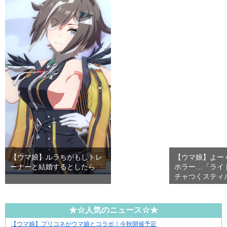
【ウマ娘】ルラちがもしトレ
【ウマ娘】よー
ーナーと結婚するとしたら
ホラー…「ライ
チャつくスティ
★☆人気のニュース☆★
【ウマ娘】プリコネがウマ娘とコラボ！今秋開催予定
結婚生活の「当たり前」が壊れる瞬間