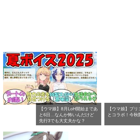
【ウマ娘】8月LoH開始まであ
【ウマ娘】プリ
と6日…なんか怖いんだけど
とコラボ！今秋
先行3でも大丈夫かな？