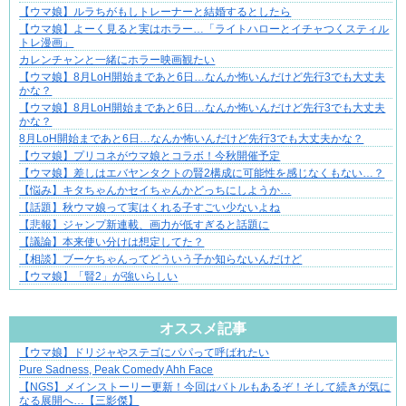
【ウマ娘】ルラちがもしトレーナーと結婚するとしたら
【ウマ娘】よーく見ると実はホラー…「ライトハローとイチャつくスティル
トレ漫画」
カレンチャンと一緒にホラー映画観たい
【ウマ娘】8月LoH開始まであと6日…なんか怖いんだけど先行3でも大丈夫
かな？
【ウマ娘】8月LoH開始まであと6日…なんか怖いんだけど先行3でも大丈夫
かな？
8月LoH開始まであと6日…なんか怖いんだけど先行3でも大丈夫かな？
【ウマ娘】プリコネがウマ娘とコラボ！今秋開催予定
【ウマ娘】差しはエバヤンタクトの賢2構成に可能性を感じなくもない…？
【悩み】キタちゃんかセイちゃんかどっちにしようか…
【話題】秋ウマ娘って実はくれる子すごい少ないよね
【悲報】ジャンプ新連載、画力が低すぎると話題に
【議論】本来使い分けは想定してた？
【相談】ブーケちゃんってどういう子か知らないんだけど
【ウマ娘】「賢2」が強いらしい
Powered by livedoor 相互RSS
オススメ記事
【ウマ娘】ドリジャやステゴにパパって呼ばれたい
結婚生活の「当たり前」が壊れる瞬間
Pure Sadness, Peak Comedy Ahh Face
【NGS】メインストーリー更新！今回はバトルもあるぞ！そして続きが気に
なる展開へ…【三影傑】