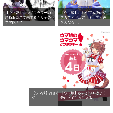
【ウマ娘】ニシノフラワーの
【ウマ娘】これが完成版のダ
勝負服コスで来てる売り子の
スカフィギュア！？「デカ過
ウマ娘！？
ぎんだろ…」
【ウマ娘】好きなエンディン
【ウマ娘】さすがKFCはよく
グ
分かってらっしゃる…