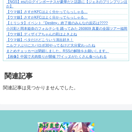
【NGS】esのログインボーナスが豪華だと話題に【ジェネのプリンプリンほ
か】
【ウマ娘】さすがKFCはよく分かってらっしゃる…
【ウマ娘】さすがKFCはよく分かってらっしゃる…
【ミリシタ】イベント『Destiny』終了後のみんなの反応は????
小川彩と岡本姫奈のフォルテシモ 踊ってみた 260809 真夏の全国ツアー福岡
【ウマ娘】ディザイアちゃんの彩はよきよね
【ウマ娘】ベタだけどこういう演出好き！
ニルファぶりにスパロボ30やってるけど大分変わったね
まとめチェッカーは閉鎖しました。RSSの解除をお願いします。
【画像】中国で犬肉祭りが開催 ??イッヌがたくさん食べられる
Powered by livedoor 相互RSS
関連記事
関連記事は見つかりませんでした。