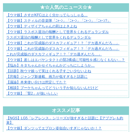
★☆人気のニュース☆★
【ウマ娘】さすがKFCはよく分かってらっしゃる…
不器用な二人が辿り着いた、切なく温かい恋物語
【ウマ娘】スティルの音楽隊「ﾆｬｰﾝ」「ﾆｬｰﾝ」「ﾆｬｰﾝ」「ﾆｬｰﾝ?」
【ウマ娘】ディザイアちゃんの彩はよきよね
【ウマ娘】ラスボス退治の報酬として世界をくれるデュランダル
ラスボス退治の報酬として世界をくれるデュランダル
【ウマ娘】これが完成版のダスカフィギュア！？「デカ過ぎんだろ…」
【ウマ娘】これが完成版のダスカフィギュア！？「デカ過ぎんだろ…」
これが完成版のダスカフィギュア！？「デカ過ぎんだろ…」
【ウマ娘】差しはエバヤンタクトの賢2構成に可能性を感じなくもない…？
【悩み】キタちゃんかセイちゃんかどっちにしようか…
【話題】秋ウマ娘って実はくれる子すごい少ないよね
【悲報】ジャンプ新連載、画力が低すぎると話題に
【議論】本来使い分けは想定してた？
【相談】ブーケちゃんってどういう子か知らないんだけど
【ウマ娘】「賢2」が強いらしい
Powered by livedoor 相互RSS
オススメ記事
【NGS】LG5「レアレンス」シリーズが強すぎると話題に【アプグレも約
爽やか青年に忍び寄るストーカー疑惑
束】
【ウマ娘】ダンツってエプロン姿似合いすぎじゃないか！？