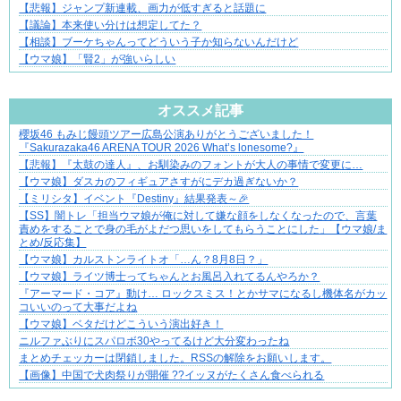
【悲報】ジャンプ新連載、画力が低すぎると話題に
【議論】本来使い分けは想定してた？
【相談】ブーケちゃんってどういう子か知らないんだけど
【ウマ娘】「賢2」が強いらしい
Powered by livedoor 相互RSS
オススメ記事
櫻坂46 もみじ饅頭ツアー広島公演ありがとうございました！
夫婦なのに、心が一番遠かった日々
『Sakurazaka46 ARENA TOUR 2026 What’s lonesome?』
【悲報】『太鼓の達人』、お馴染みのフォントが大人の事情で変更に…
【ウマ娘】ダスカのフィギュアさすがにデカ過ぎないか？
【ミリシタ】イベント『Destiny』結果発表～🎉
【SS】闇トレ「担当ウマ娘が俺に対して嫌な顔をしなくなったので、言葉
責めをすることで身の毛がよだつ思いをしてもらうことにした」【ウマ娘/ま
とめ/反応集】
【ウマ娘】カルストンライトオ「…ん？8月8日？」
【ウマ娘】ライツ博士ってちゃんとお風呂入れてるんやろか？
『アーマード・コア』動け… ロックスミス！とかサマになるし機体名がカッ
コいいのって大事だよね
【ウマ娘】ベタだけどこういう演出好き！
ニルファぶりにスパロボ30やってるけど大分変わったね
まとめチェッカーは閉鎖しました。RSSの解除をお願いします。
【画像】中国で犬肉祭りが開催 ??イッヌがたくさん食べられる
Powered by livedoor 相互RSS