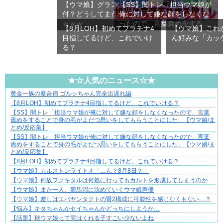
【ウマ娘】グラス「赤魚の煮
【SS】闇トレ「担当ウマ娘が
付？どうしてまた…」→ 結果
俺に対して嫌な顔をしなくな
ｗｗｗ
ったので、言葉責めをする
【8月LOH】初めてプラチナ4
【ウマ娘】これ
こ…
目指してるけど、これでいけ
ん好みな「カッ
る？
★☆人気のニュース☆★
黄金一族の夏合宿 ゴルシちゃん完全出遅れ編
分かり合えているはずの夫が、一番遠い
【8月LOH】初めてプラチナ4目指してるけど、これでいける？
【SS】闇トレ「担当ウマ娘が俺に対して嫌な顔をしなくなったので、言葉
責めをすることで身の毛がよだつ思いをしてもらうことにした」【ウマ娘/ま
とめ/反応集】
【SS】闇トレ「担当ウマ娘が俺に対して嫌な顔をしなくなったので、言葉
責めをすることで身の毛がよだつ思いをしてもらうことにした」【ウマ娘/ま
とめ/反応集】
【8月LOH】初めてプラチナ4目指してるけど、これでいける？
【ウマ娘】カルストンライトオ「…ん？8月8日？」
【ウマ娘】何故フクキタルは何処に行ってもカルトを形成してしまうのか
【ウマ娘】また一人、競馬沼に沈めていくウマ娘声優
【ウマ娘】差しはエバヤンタクトの賢2構成に可能性を感じなくもない…？
【悩み】キタちゃんかセイちゃんかどっちにしようか…
【話題】秋ウマ娘って実はくれる子すごい少ないよね