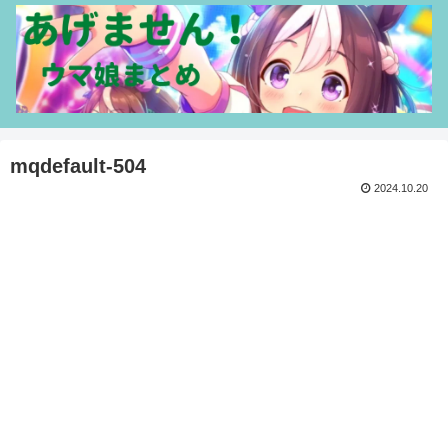
mqdefault-504
2024.10.20