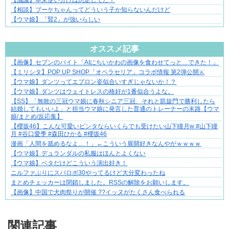
【議論】本来使い分けは想定してた？
【相談】ブーケちゃんってどういう子か知らないんだけど
【ウマ娘】「賢2」が強いらしい
Powered by livedoor 相互RSS
オススメ記事
【画像】セブンのバイト「AIにちいかわの画像を食わせてっと…できた！」
不器用な二人が辿り着いた、切なく温かい恋物語
【ミリシタ】POP UP SHOP「オペラセリア」コラボ情報 第2弾公開⚔
【ウマ娘】ダンツってエプロン姿似合いすぎじゃないか！？
【ウマ娘】ダンツはウェイトレスの格好が1番似合うよな。
【SS】「無敗の三冠ウマ娘に春秋シニア三冠、それと凱旋門で勝利したら
結婚してもいいよ」と担当ウマ娘に発言した普通のトレーナーの末路【ウマ
娘/まとめ/反応集】
​【櫻坂46】こんな可愛いビンタならいくらでも受けたい山下瞳月w #山下瞳
月 #谷口愛季 #森田ひかる #櫻坂46
漫画「人間を舐めるなよ…！」←こういう展開好きなんやがｗｗｗｗ
【ウマ娘】デュランダルの私服はほんとよくない
【ウマ娘】ベタだけどこういう演出好き！
ニルファぶりにスパロボ30やってるけど大分変わったね
まとめチェッカーは閉鎖しました。RSSの解除をお願いします。
【画像】中国で犬肉祭りが開催 ??イッヌがたくさん食べられる
Powered by livedoor 相互RSS
関連記事