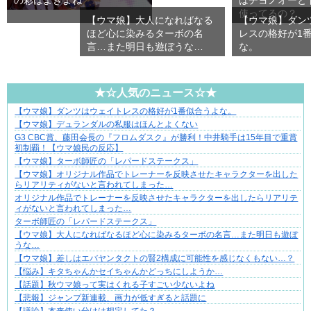
使ってるの？
【ウマ娘】大人になればなる
【ウマ娘】ダン
ほど心に染みるターボの名
レスの格好が1
言…また明日も遊ぼうな…
な。
★☆人気のニュース☆★
【ウマ娘】ダンツはウェイトレスの格好が1番似合うよな。
分かり合えているはずの夫が、一番遠い
【ウマ娘】デュランダルの私服はほんとよくない
G3 CBC賞、藤田会長の『フロムダスク』が勝利！中井騎手は15年目で重賞
初制覇！【ウマ娘民の反応】
【ウマ娘】ターボ師匠の「レパードステークス」
【ウマ娘】オリジナル作品でトレーナーを反映させたキャラクターを出した
らリアリティがないと言われてしまった…
オリジナル作品でトレーナーを反映させたキャラクターを出したらリアリテ
ィがないと言われてしまった…
ターボ師匠の「レパードステークス」
【ウマ娘】大人になればなるほど心に染みるターボの名言…また明日も遊ぼ
うな…
【ウマ娘】差しはエバヤンタクトの賢2構成に可能性を感じなくもない…？
【悩み】キタちゃんかセイちゃんかどっちにしようか…
【話題】秋ウマ娘って実はくれる子すごい少ないよね
【悲報】ジャンプ新連載、画力が低すぎると話題に