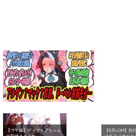
【ウマ娘】ディザイアちゃん
【8月LOH】先
の彩はよきよね
はチヨノオーと